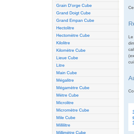
Grain D'orge Cube
Ce
Grand Doigt Cube
Grand Empan Cube
R
Hectolitre
Hectomètre Cube
Le
Kilolitre
di
cal
Kilomètre Cube
(e
Lieue Cube
cui
Litre
Main Cube
A
Mégalitre
Mégamètre Cube
Con
Mètre Cube
Microlitre
Micromètre Cube
Mile Cube
Millilitre
Millimètre Cube