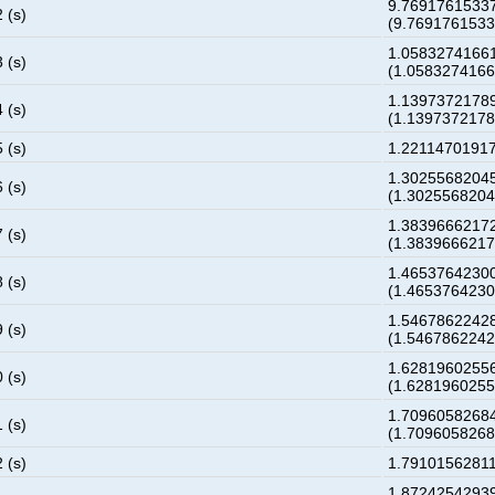
9.7691761533
 (s)
(9.769176153
1.0583274166
 (s)
(1.058327416
1.1397372178
 (s)
(1.139737217
 (s)
1.2211470191
1.3025568204
 (s)
(1.302556820
1.3839666217
 (s)
(1.383966621
1.4653764230
 (s)
(1.465376423
1.5467862242
 (s)
(1.546786224
1.6281960255
 (s)
(1.628196025
1.7096058268
 (s)
(1.709605826
 (s)
1.7910156281
1.8724254293