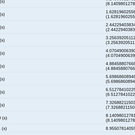
(s)
(8.140980127
1.6281960255
(s)
(1.628196025
2.4422940383
(s)
(2.442294038
3.2563920511
(s)
(3.256392051
4.0704900639
(s)
(4.070490063
4.8845880766
(s)
(4.884588076
5.6986860894
(s)
(5.698686089
6.5127841022
(s)
(6.512784102
7.3268821150
(s)
(7.326882115
8.1409801278
 (s)
(8.140980127
 (s)
8.9550781405