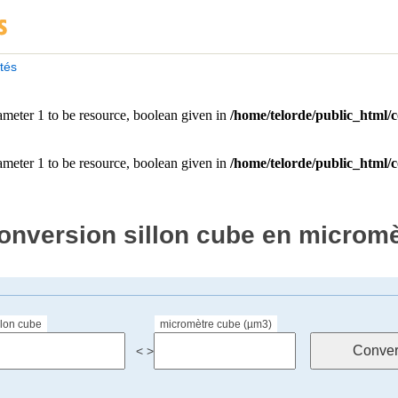
ités
onversion sillon cube en microm
llon cube
micromètre cube (µm3)
< >