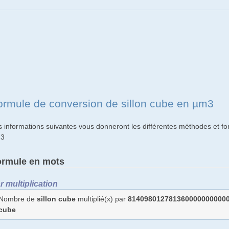
ormule de conversion de sillon cube en µm3
s informations suivantes vous donneront les différentes méthodes et fo
3
ormule en mots
r multiplication
Nombre de
sillon cube
multiplié(x) par
814098012781360000000000
cube