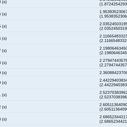
 (s)
(1.872425429
1.9538352306
 (s)
(1.953835230
2.0352450319
 (s)
(2.035245031
2.1166548332
 (s)
(2.116654833
2.1980646345
 (s)
(2.198064634
2.2794744357
 (s)
(2.279474435
 (s)
2.3608842370
2.4422940383
 (s)
(2.442294038
2.5237038396
 (s)
(2.523703839
2.6051136409
 (s)
(2.605113640
2.6865234421
 (s)
(2.686523442