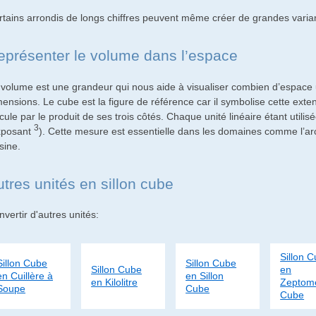
rtains arrondis de longs chiffres peuvent même créer de grandes varian
eprésenter le volume dans l’espace
 volume est une grandeur qui nous aide à visualiser combien d’espace u
mensions. Le cube est la figure de référence car il symbolise cette ext
cule par le produit de ses trois côtés. Chaque unité linéaire étant utilis
3
xposant
). Cette mesure est essentielle dans les domaines comme l’ar
sine.
utres unités en sillon cube
vertir d'autres unités:
Sillon 
Sillon Cube
Sillon Cube
Sillon Cube
en
en Cuillère à
en Sillon
en Kilolitre
Zeptom
Soupe
Cube
Cube