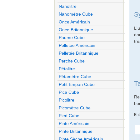
Nanolitre
S
Nanomètre Cube
Once Américain
L'
Once Britannique
do
Paume Cube
trè
Pelletée Américain
Pelletée Britannique
Perche Cube
Pétalitre
Pétamètre Cube
T
Petit Empan Cube
Pica Cube
Re
Picolitre
bo
Picomètre Cube
Ent
Pied Cube
Pinte Américain
Pinte Britannique
Pinte Sèche Américain