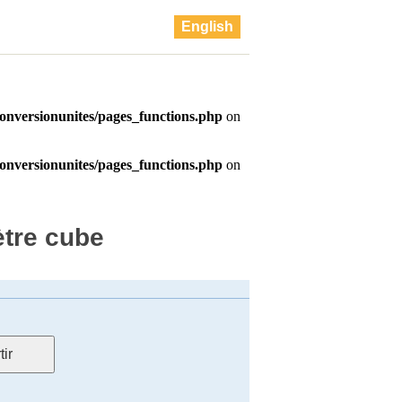
English
ètre cube