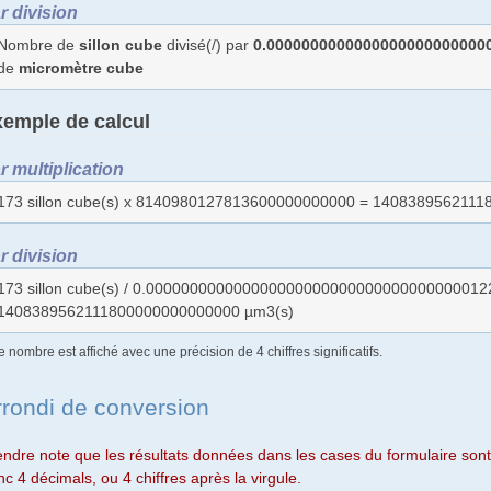
r division
Nombre de
sillon cube
divisé(/) par
0.0000000000000000000000000
de
micromètre cube
emple de calcul
r multiplication
173 sillon cube(s) x 8140980127813600000000000 = 140838956211
r division
173 sillon cube(s) / 0.000000000000000000000000000000000000012
1408389562111800000000000000 µm3(s)
e nombre est affiché avec une précision de 4 chiffres significatifs.
rrondi de conversion
endre note que les résultats données dans les cases du formulaire sont 
c 4 décimals, ou 4 chiffres après la virgule.