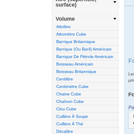
surface)
Volume
Attolitre
Attomètre Cube
Barrique Britannique
Barrique (ou Baril) Américain
Barrique De Pétrole Américain
F
Boisseau Américain
Boisseau Britannique
Le
Centilitre
µm
Centimètre Cube
F
Chaine Cube
Chaînon Cube
Pa
Clou Cube
Cuillère À Soupe
Cuillère À Thé
Décalitre