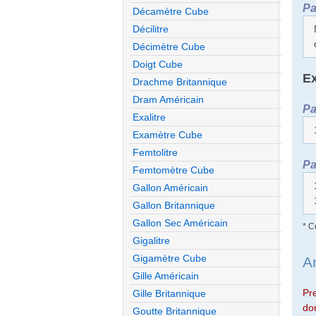
Pa
Décamètre Cube
Décilitre
Décimètre Cube
Doigt Cube
Ex
Drachme Britannique
Dram Américain
Pa
Exalitre
Examètre Cube
Femtolitre
Pa
Femtomètre Cube
Gallon Américain
Gallon Britannique
Gallon Sec Américain
* C
Gigalitre
Gigamètre Cube
A
Gille Américain
Pr
Gille Britannique
don
Goutte Britannique