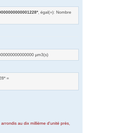
0000000000001228*
, égal(=): Nombre
1800000000000000 µm3(s)
28* =
arrondis au dix millième d'unité près,