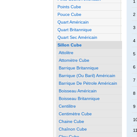
1 
Points Cube
Pouce Cube
2 
Quart Américain
3 
Quart Britannique
Quart Sec Américain
4 
Sillon Cube
Attolitre
5 
Attomètre Cube
6 
Barrique Britannique
Barrique (ou Baril) Américain
7 
Barrique De Pétrole Américain
Boisseau Américain
8 
Boisseau Britannique
Centilitre
9 
Centimètre Cube
10
Chaine Cube
Chaînon Cube
11
Clou Cube