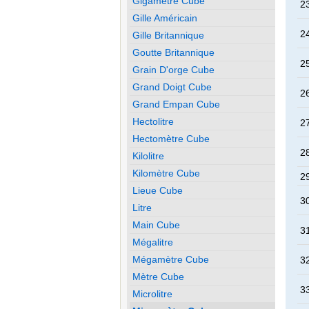
Gigamètre Cube
23
Gille Américain
24
Gille Britannique
Goutte Britannique
25
Grain D'orge Cube
Grand Doigt Cube
26
Grand Empan Cube
Hectolitre
27
Hectomètre Cube
28
Kilolitre
Kilomètre Cube
29
Lieue Cube
30
Litre
Main Cube
31
Mégalitre
Mégamètre Cube
32
Mètre Cube
33
Microlitre