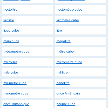
hectolitre
hectomètre cube
kilolitre
kilomètre cube
lieue cube
litre
main cube
mégalitre
mégamètre cube
mètre cube
microlitre
micromètre cube
mile cube
millilitre
millimètre cube
nanolitre
nanomètre cube
once Américain
once Britannique
paume cube