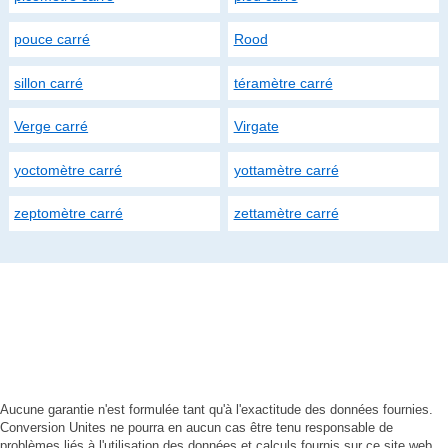
pouce carré
Rood
sillon carré
téramètre carré
Verge carré
Virgate
yoctomètre carré
yottamètre carré
zeptomètre carré
zettamètre carré
Aucune garantie n'est formulée tant qu'à l'exactitude des données fournies.
Conversion Unites ne pourra en aucun cas être tenu responsable de
problèmes liés à l'utilisation des données et calculs fournis sur ce site web.