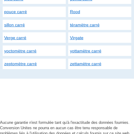
pouce carré
Rood
sillon carré
téramètre carré
Verge carré
Virgate
yoctomètre carré
yottamètre carré
zeptomètre carré
zettamètre carré
Aucune garantie n'est formulée tant qu'à l'exactitude des données fournies.
Conversion Unites ne pourra en aucun cas être tenu responsable de
problèmes liés à l'utilisation des données et calculs fournis sur ce site web.