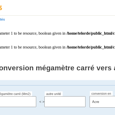
ités
onversion mégamètre carré vers a
conversion en
égamètre carré (Mm2)
autre unité
< >