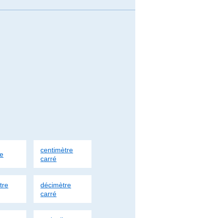
centimètre
e
carré
tre
décimètre
carré