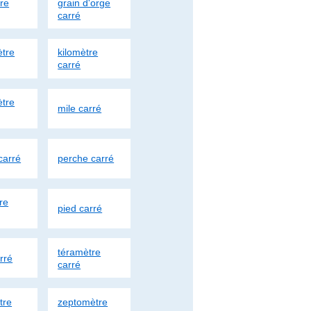
re
grain d'orge
carré
tre
kilomètre
carré
tre
mile carré
carré
perche carré
re
pied carré
téramètre
arré
carré
tre
zeptomètre