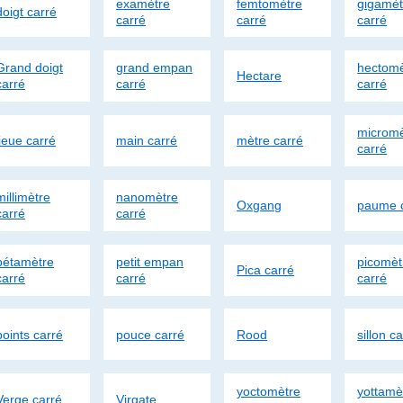
examètre
femtomètre
gigamèt
doigt carré
carré
carré
carré
Grand doigt
grand empan
hectomè
Hectare
carré
carré
carré
micromè
lieue carré
main carré
mètre carré
carré
millimètre
nanomètre
Oxgang
paume 
carré
carré
pétamètre
petit empan
picomèt
Pica carré
carré
carré
carré
points carré
pouce carré
Rood
sillon c
yoctomètre
yottamè
Verge carré
Virgate