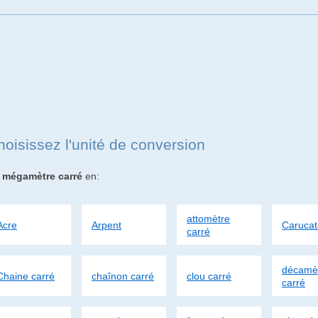
hoisissez l'unité de conversion
e
mégamètre carré
en:
attomètre
Acre
Arpent
Carucat
carré
décamè
Chaine carré
chaînon carré
clou carré
carré