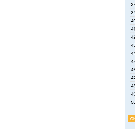
3
3
4
4
4
4
4
4
4
4
4
4
5
Ch