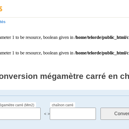
ités
onversion mégamètre carré en ch
égamètre carré (Mm2)
chaînon carré
< >