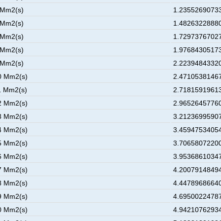
 Mm2(s)
1.23552690733
 Mm2(s)
1.48263228880
 Mm2(s)
1.72973767027
 Mm2(s)
1.97684305173
 Mm2(s)
2.22394843320
0 Mm2(s)
2.47105381467
1 Mm2(s)
2.71815919613
2 Mm2(s)
2.96526457760
3 Mm2(s)
3.21236995907
4 Mm2(s)
3.45947534054
5 Mm2(s)
3.70658072200
6 Mm2(s)
3.95368610347
7 Mm2(s)
4.20079148494
8 Mm2(s)
4.44789686640
9 Mm2(s)
4.69500224787
0 Mm2(s)
4.94210762934