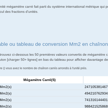
nité mégamètre carré fait parti du système international métrique qui pr
cul des fractions d'unités.
able ou tableau de conversion Mm2 en chaînon
trouvez ci-dessous les 50 premières valeurs convertis de mégamètre ca
uton [charger 50+ lignes] en bas du tableau pour afficher davantage de 
re () vous avez le nombre de chaînon carrés arrondis à l'unité près.
Mégamètre Carré(s)
 Mm2(s)
2471053814671
 Mm2(s)
4942107629343
 Mm2(s)
7413161444015
 Mm2(s)
9884215258686