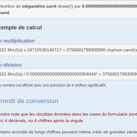
Nombre de
mégamètre carré
divisé(/) par
0.000000000000000000000
carré
emple de calcul
r multiplication
152 Mm2(s) x 24710538146717 = 3756001798300900 chaînon carré(s
r division
152 Mm2(s) / 0.000000000000000000000004046* = 375600179830090
e nombre est affiché avec une précision de 4 chiffres significatifs.
rrondi de conversion
endre note que les résultats données dans les cases du formulaire sont 
c 4 décimals, ou 4 chiffres après la virgule.
rtains arrondis de longs chiffres peuvent même créer de grandes varian