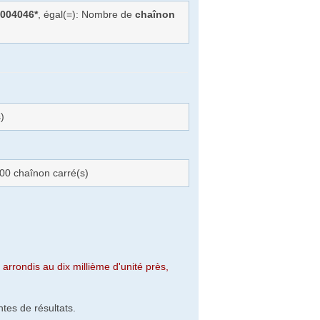
004046*
, égal(=): Nombre de
chaînon
)
0 chaînon carré(s)
arrondis au dix millième d'unité près,
tes de résultats.