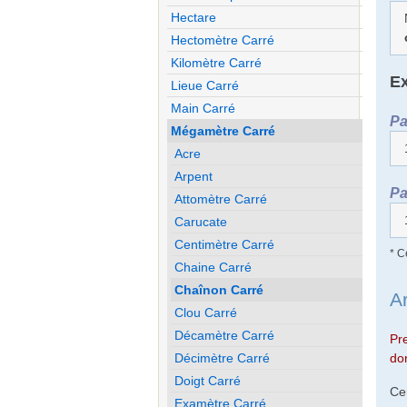
Hectare
Hectomètre Carré
Kilomètre Carré
Ex
Lieue Carré
Main Carré
Pa
Mégamètre Carré
Acre
Arpent
Pa
Attomètre Carré
Carucate
Centimètre Carré
* C
Chaine Carré
Chaînon Carré
A
Clou Carré
Décamètre Carré
Pr
Décimètre Carré
don
Doigt Carré
Ce
Examètre Carré