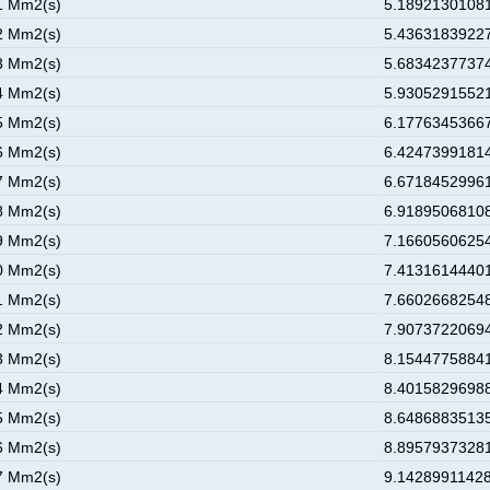
1 Mm2(s)
5.18921301081
2 Mm2(s)
5.43631839227
3 Mm2(s)
5.68342377374
4 Mm2(s)
5.93052915521
5 Mm2(s)
6.17763453667
6 Mm2(s)
6.42473991814
7 Mm2(s)
6.67184529961
8 Mm2(s)
6.91895068108
9 Mm2(s)
7.16605606254
0 Mm2(s)
7.41316144401
1 Mm2(s)
7.66026682548
2 Mm2(s)
7.90737220694
3 Mm2(s)
8.15447758841
4 Mm2(s)
8.40158296988
5 Mm2(s)
8.64868835135
6 Mm2(s)
8.89579373281
7 Mm2(s)
9.14289911428