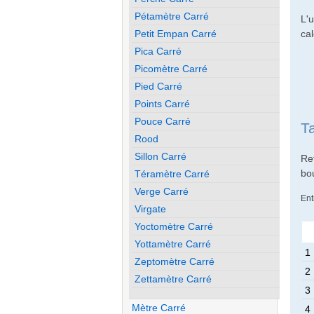
Pétamètre Carré
L'u
cal
Petit Empan Carré
Pica Carré
Picomètre Carré
Pied Carré
Points Carré
Pouce Carré
T
Rood
Sillon Carré
Re
bo
Téramètre Carré
Verge Carré
Ent
Virgate
Yoctomètre Carré
Yottamètre Carré
1
Zeptomètre Carré
2
Zettamètre Carré
3
Mètre Carré
4