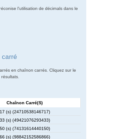
éconise l'utilisation de décimals dans le
 carré
rrés en chaînon carrés. Cliquez sur le
résultats.
Chaînon Carré(s)
7 (s) (24710538146717)
3 (s) (49421076293433)
0 (s) (74131614440150)
6 (s) (98842152586866)