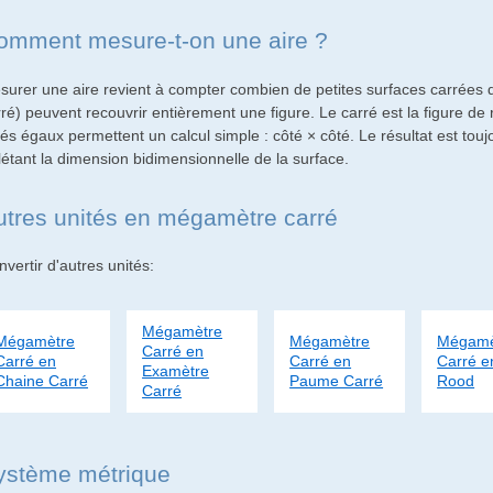
omment mesure-t-on une aire ?
surer une aire revient à compter combien de petites surfaces carrées
rré) peuvent recouvrir entièrement une figure. Le carré est la figure d
és égaux permettent un calcul simple : côté × côté. Le résultat est tou
létant la dimension bidimensionnelle de la surface.
utres unités en mégamètre carré
vertir d'autres unités:
Mégamètre
Mégamètre
Mégamètre
Mégamè
Carré en
Carré en
Carré en
Carré e
Examètre
Chaine Carré
Paume Carré
Rood
Carré
ystème métrique