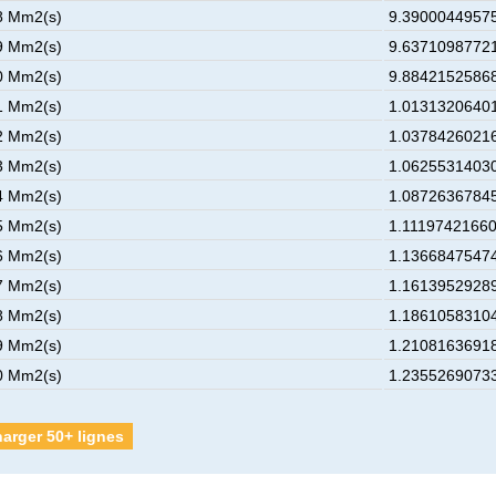
8 Mm2(s)
9.39000449575
9 Mm2(s)
9.63710987721
0 Mm2(s)
9.88421525868
1 Mm2(s)
1.01313206401
2 Mm2(s)
1.03784260216
3 Mm2(s)
1.06255314030
4 Mm2(s)
1.08726367845
5 Mm2(s)
1.11197421660
6 Mm2(s)
1.13668475474
7 Mm2(s)
1.16139529289
8 Mm2(s)
1.18610583104
9 Mm2(s)
1.21081636918
0 Mm2(s)
1.23552690733
arger 50+ lignes