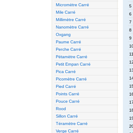
Micromètre Carré
5
Mile Carré
6
Millimètre Carré
7
Nanomètre Carré
8
Oxgang
9
Paume Carré
1
Perche Carré
1
Pétamètre Carré
1
Petit Empan Carré
1
Pica Carré
1
Picomètre Carré
1
Pied Carré
Points Carré
1
Pouce Carré
1
Rood
1
Sillon Carré
1
Téramètre Carré
2
Verge Carré