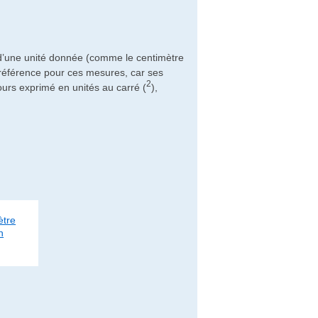
 d’une unité donnée (comme le centimètre
e référence pour ces mesures, car ses
2
jours exprimé en unités au carré (
),
tre
n