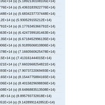
05E+14 (s) (5.1892130108105E+14)
76E+14 (s) (5.4363183922776E+14)
48E+14 (s) (5.6834237737448E+14)
2E+14 (s) (5.930529155212E+14)
91E+14 (s) (6.1776345366791E+14)
63E+14 (s) (6.4247399181463E+14)
35E+14 (s) (6.6718452996135E+14)
06E+14 (s) (6.9189506810806E+14)
78E+14 (s) (7.1660560625478E+14)
5E+14 (s) (7.413161444015E+14)
21E+14 (s) (7.6602668254821E+14)
93E+14 (s) (7.9073722069493E+14)
65E+14 (s) (8.1544775884165E+14)
36E+14 (s) (8.4015829698836E+14)
08E+14 (s) (8.6486883513508E+14)
8E+14 (s) (8.895793732818E+14)
51E+14 (s) (9.1428991142851E+14)