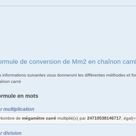
ormule de conversion de Mm2 en chaînon carr
s informations suivantes vous donneront les différentes méthodes et 
aînon carré
ormule en mots
r multiplication
Nombre de
mégamètre carré
multiplié(x) par
24710538146717
, égal(
r division