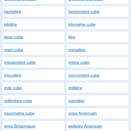
hectolitre
hectomètre cube
kilolitre
kilomètre cube
lieue cube
litre
main cube
mégalitre
mégamètre cube
mètre cube
microlitre
micromètre cube
mile cube
millilitre
millimètre cube
nanolitre
nanomètre cube
once Américain
once Britannique
pelletée Américain