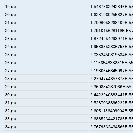
19 (s)
1.5467862242846E-55
20 (s)
1.6281960255627E-55
21 (s)
1.7096058268409E-55
22 (s)
1.791015628119E-55 
23 (s)
1.8724254293971E-55
24 (s)
1.9538352306753E-55
25 (s)
2.0352450319534E-55
26 (s)
2.1166548332315E-55
27 (s)
2.1980646345097E-55
28 (s)
2.2794744357878E-55
29 (s)
2.360884237066E-55 
30 (s)
2.4422940383441E-55
31 (s)
2.5237038396222E-55
32 (s)
2.6051136409004E-55
33 (s)
2.6865234421785E-55
34 (s)
2.7679332434566E-55