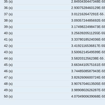
35 (s)
2.8493430447348E-55
36 (s)
2.9307528460129E-55
37 (s)
3.012162647291E-55 
38 (s)
3.0935724485692E-55
39 (s)
3.1749822498473E-55
40 (s)
3.2563920511255E-55
41 (s)
3.3378018524036E-55
42 (s)
3.4192116536817E-55
43 (s)
3.5006214549599E-55
44 (s)
3.582031256238E-55 
45 (s)
3.6634410575161E-55
46 (s)
3.7448508587943E-55
47 (s)
3.8262606600724E-55
48 (s)
3.9076704613505E-55
49 (s)
3.9890802626287E-55
50 (s)
4.0704900639068E-55