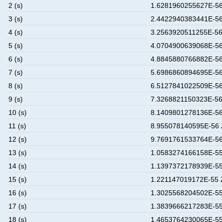
2 (s)
1.6281960255627E-56
3 (s)
2.4422940383441E-56
4 (s)
3.2563920511255E-56
5 (s)
4.0704900639068E-56
6 (s)
4.8845880766882E-56
7 (s)
5.6986860894695E-56
8 (s)
6.5127841022509E-56
9 (s)
7.3268821150323E-56
10 (s)
8.1409801278136E-56
11 (s)
8.955078140595E-56 
12 (s)
9.7691761533764E-56
13 (s)
1.0583274166158E-55
14 (s)
1.1397372178939E-55
15 (s)
1.221147019172E-55 
16 (s)
1.3025568204502E-55
17 (s)
1.3839666217283E-55
18 (s)
1.4653764230065E-55