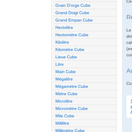
Ce
Grain D'orge Cube
Grand Doigt Cube
R
Grand Empan Cube
Hectolitre
Le
Hectomètre Cube
di
Kilolitre
cal
(e
Kilomètre Cube
cui
Lieue Cube
Litre
A
Main Cube
Mégalitre
Con
Mégamètre Cube
Mètre Cube
Microlitre
Micromètre Cube
Mile Cube
Millilitre
Millimètre Cube