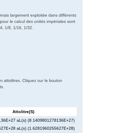
mais largement exploitée dans différents
our le calcul des unités impériales sont
4, 1/8, 1/16, 1/32.
L
 attolitres. Cliquez sur le bouton
ts.
Attolitre(s)
36E+27 aL(s) (8.1409801278136E+27)
27E+28 aL(s) (1.6281960255627E+28)