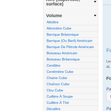
surface)
Volume
Attolitre
Attomètre Cube
Barrique Britannique
Barrique (ou Baril) Américain
Barrique De Pétrole Américain
F
Boisseau Américain
Boisseau Britannique
Le
Centilitre
aL
Centimètre Cube
F
Chaine Cube
Chaînon Cube
Pa
Clou Cube
Cuillère À Soupe
Cuillère À Thé
Pa
Décalitre