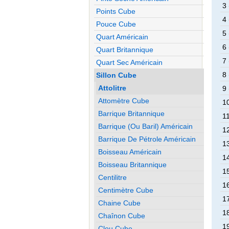
3 
Points Cube
4 
Pouce Cube
5 
Quart Américain
6 
Quart Britannique
7 
Quart Sec Américain
8 
Sillon Cube
Attolitre
9 
Attomètre Cube
10
Barrique Britannique
11
Barrique (ou Baril) Américain
12
Barrique De Pétrole Américain
13
Boisseau Américain
14
Boisseau Britannique
15
Centilitre
16
Centimètre Cube
17
Chaine Cube
18
Chaînon Cube
19
Clou Cube