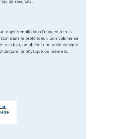
tes de résultats.
n objet remplit dans l’espace à trois
ension dans la profondeur. Son volume se
ée trois fois, on obtient une unité cubique
chitecture, la physique ou même la
Cube
mètre