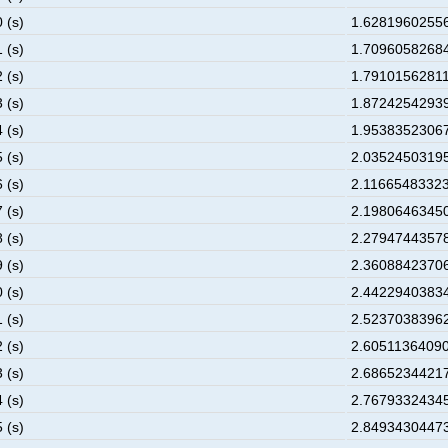
 (s)
1.62819602556
 (s)
1.70960582684
 (s)
1.79101562811
 (s)
1.87242542939
 (s)
1.95383523067
 (s)
2.03524503195
 (s)
2.11665483323
 (s)
2.19806463450
 (s)
2.27947443578
 (s)
2.36088423706
 (s)
2.44229403834
 (s)
2.52370383962
 (s)
2.60511364090
 (s)
2.68652344217
 (s)
2.76793324345
 (s)
2.84934304473