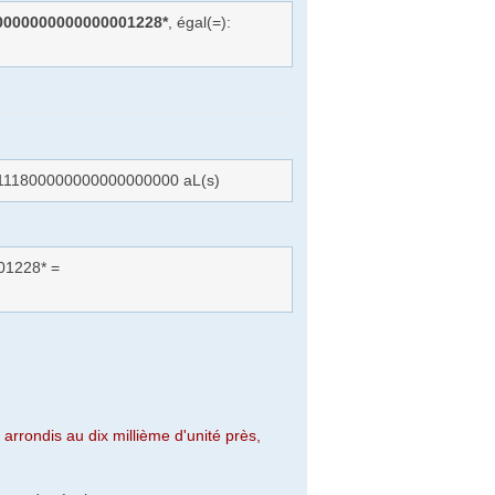
0000000000000001228*
, égal(=):
2111800000000000000000 aL(s)
01228* =
arrondis au dix millième d'unité près,