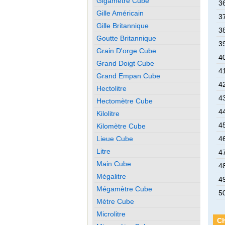
Gigamètre Cube
36
Gille Américain
37
Gille Britannique
38
Goutte Britannique
39
Grain D'orge Cube
40
Grand Doigt Cube
41
Grand Empan Cube
42
Hectolitre
43
Hectomètre Cube
44
Kilolitre
45
Kilomètre Cube
Lieue Cube
46
Litre
47
Main Cube
48
Mégalitre
49
Mégamètre Cube
50
Mètre Cube
Microlitre
Ch