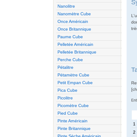
S
Nanolitre
Nanomètre Cube
L'
Once Américain
do
trè
Once Britannique
Paume Cube
Pelletée Américain
Pelletée Britannique
Perche Cube
Pétalitre
T
Pétamètre Cube
Petit Empan Cube
Ret
[c
Pica Cube
Picolitre
Ent
Picomètre Cube
Pied Cube
Pinte Américain
1 
Pinte Britannique
2 
Pinte Sèche Américain