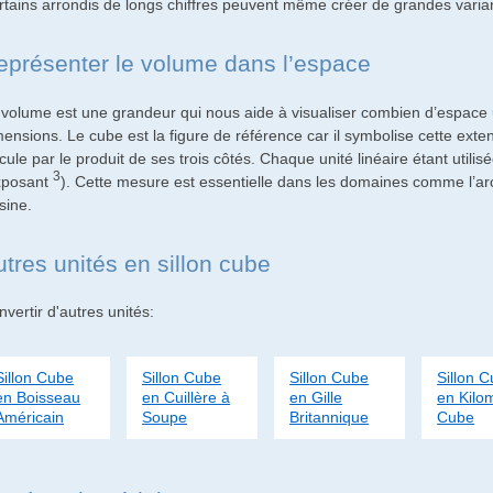
rtains arrondis de longs chiffres peuvent même créer de grandes varian
eprésenter le volume dans l’espace
 volume est une grandeur qui nous aide à visualiser combien d’espace u
mensions. Le cube est la figure de référence car il symbolise cette ext
cule par le produit de ses trois côtés. Chaque unité linéaire étant utilis
3
xposant
). Cette mesure est essentielle dans les domaines comme l’ar
sine.
utres unités en sillon cube
vertir d'autres unités:
Sillon Cube
Sillon Cube
Sillon Cube
Sillon 
en Boisseau
en Cuillère à
en Gille
en Kilo
Américain
Soupe
Britannique
Cube