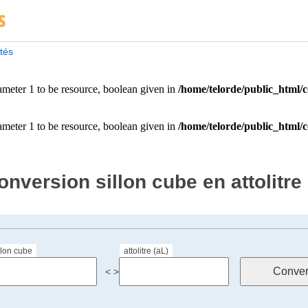
ités
onversion sillon cube en attolitre
llon cube
attolitre (aL)
< >