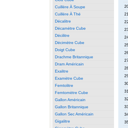
20
Cuillère À Soupe
Cuillère À Thé
21
Décalitre
22
Décamètre Cube
23
Décilitre
24
Décimètre Cube
25
Doigt Cube
26
Drachme Britannique
27
Dram Américain
28
Exalitre
29
Examètre Cube
30
Femtolitre
31
Femtomètre Cube
32
Gallon Américain
33
Gallon Britannique
Gallon Sec Américain
34
Gigalitre
35