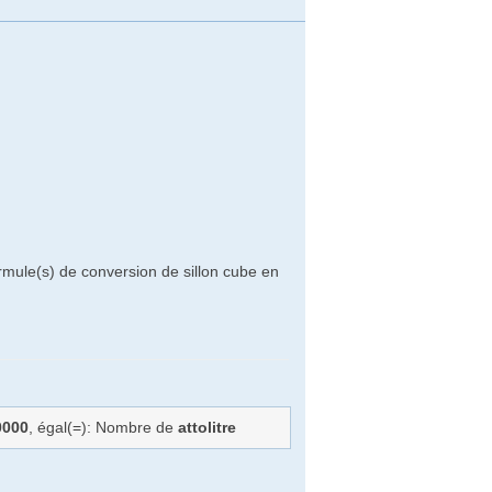
rmule(s) de conversion de sillon cube en
0000
, égal(=): Nombre de
attolitre