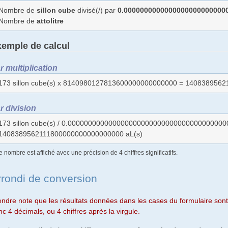
Nombre de
sillon cube
divisé(/) par
0.0000000000000000000000000
Nombre de
attolitre
emple de calcul
r multiplication
173 sillon cube(s) x 8140980127813600000000000000 = 140838956
r division
173 sillon cube(s) / 0.000000000000000000000000000000000000000
1408389562111800000000000000000 aL(s)
e nombre est affiché avec une précision de 4 chiffres significatifs.
rrondi de conversion
endre note que les résultats données dans les cases du formulaire sont 
c 4 décimals, ou 4 chiffres après la virgule.