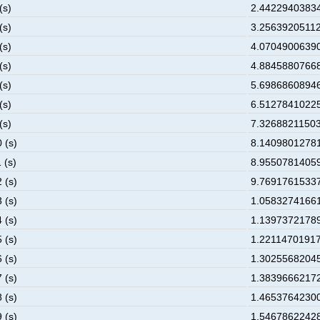
(s)
2.44229403834
(s)
3.25639205112
(s)
4.07049006390
(s)
4.88458807668
(s)
5.69868608946
(s)
6.51278410225
(s)
7.32688211503
 (s)
8.14098012781
 (s)
8.95507814059
 (s)
9.76917615337
 (s)
1.05832741661
 (s)
1.13973721789
 (s)
1.22114701917
 (s)
1.30255682045
 (s)
1.38396662172
 (s)
1.46537642300
 (s)
1.54678622428