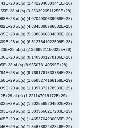
41E+28 aL(s) (2.4422940383441E+28)
55E+28 aL(s) (3.2563920511255E+28)
68E+28 aL(s) (4.0704900639068E+28)
82E+28 aL(s) (4.8845880766882E+28)
95E+28 aL(s) (5.6986860894695E+28)
09E+28 aL(s) (6.5127841022509E+28)
23E+28 aL(s) (7.3268821150323E+28)
36E+28 aL(s) (8.1409801278136E+28)
5E+28 aL(s) (8.955078140595E+28)
64E+28 aL(s) (9.7691761533764E+28)
58E+29 aL(s) (1.0583274166158E+29)
39E+29 aL(s) (1.1397372178939E+29)
2E+29 aL(s) (1.221147019172E+29)
02E+29 aL(s) (1.3025568204502E+29)
83E+29 aL(s) (1.3839666217283E+29)
65E+29 aL(s) (1.4653764230065E+29)
46E+29 aL(s) (1.5467862242846E+29)