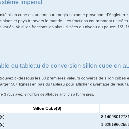
ystème impérial
unité sillon cube est une mesure anglo-saxonne provenant d'Angleterre 
maines et pays à travers le monde. Les fractions couramment utilisées p
s variés. Voici les fractions les plus utilisées au niveau du pouce: 1/2, 1/
able ou tableau de conversion sillon cube en a
rouvez ci-dessous les 50 premières valeurs convertis de sillon cubes en
harger 50+ lignes] en bas du tableau pour afficher davantage de résulta
re () vous avez le nombre de attolitres arrondis à l'unité près.
Sillon Cube(s)
(s)
8.14098012781
(s)
1.62819602556