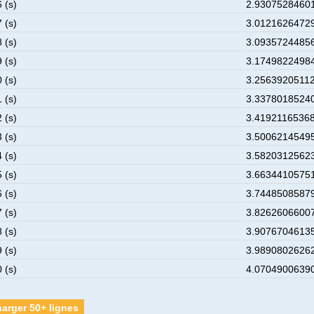
 (s)
2.93075284601
 (s)
3.01216264729
 (s)
3.09357244856
 (s)
3.17498224984
 (s)
3.25639205112
 (s)
3.33780185240
 (s)
3.41921165368
 (s)
3.50062145495
 (s)
3.58203125623
 (s)
3.66344105751
 (s)
3.74485085879
 (s)
3.82626066007
 (s)
3.90767046135
 (s)
3.98908026262
 (s)
4.07049006390
arger 50+ lignes