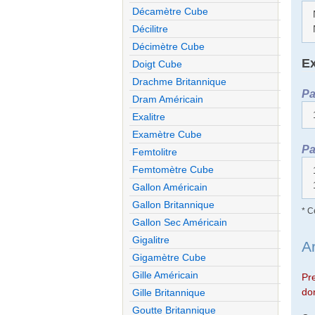
Décamètre Cube
Décilitre
Décimètre Cube
Ex
Doigt Cube
Drachme Britannique
Pa
Dram Américain
Exalitre
Examètre Cube
Pa
Femtolitre
Femtomètre Cube
Gallon Américain
Gallon Britannique
* C
Gallon Sec Américain
Gigalitre
A
Gigamètre Cube
Gille Américain
Pr
don
Gille Britannique
Goutte Britannique