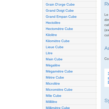
R
Grain D'orge Cube
Grand Doigt Cube
Le
Grand Empan Cube
di
Hectolitre
cal
Hectomètre Cube
(e
Kilolitre
cui
Kilomètre Cube
Lieue Cube
A
Litre
Con
Main Cube
Mégalitre
Mégamètre Cube
Mètre Cube
Microlitre
Micromètre Cube
Mile Cube
S
Millilitre
Millimètre Cube