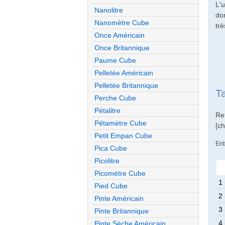
L'
Nanolitre
do
Nanomètre Cube
trè
Once Américain
Once Britannique
Paume Cube
Pelletée Américain
Pelletée Britannique
T
Perche Cube
Pétalitre
Re
Pétamètre Cube
[c
Petit Empan Cube
Ent
Pica Cube
Picolitre
Picomètre Cube
1 
Pied Cube
2 
Pinte Américain
3 
Pinte Britannique
4 
Pinte Sèche Américain