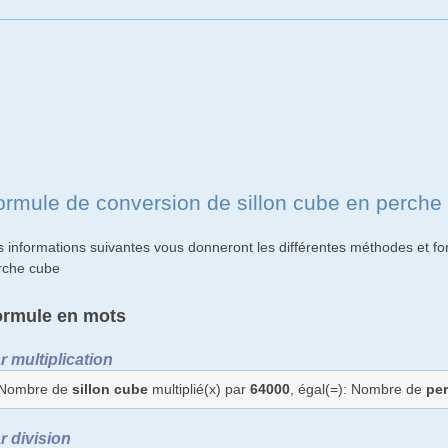
ormule de conversion de sillon cube en perche
s informations suivantes vous donneront les différentes méthodes et fo
rche cube
ormule en mots
r multiplication
Nombre de
sillon cube
multiplié(x) par
64000
, égal(=): Nombre de
pe
r division