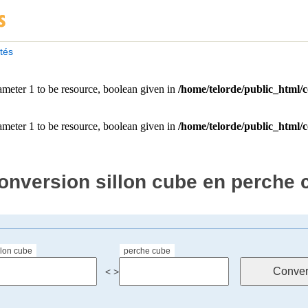
ités
onversion sillon cube en perche 
llon cube
perche cube
< >