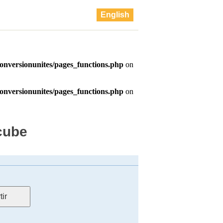
English
cube