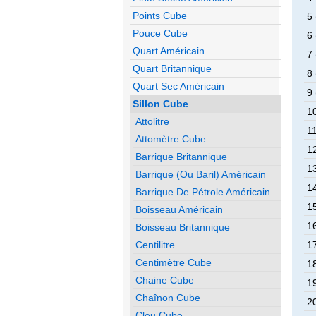
Points Cube
5 
Pouce Cube
6 
Quart Américain
7 
Quart Britannique
8 
Quart Sec Américain
9 
Sillon Cube
10
Attolitre
11
Attomètre Cube
12
Barrique Britannique
13
Barrique (ou Baril) Américain
14
Barrique De Pétrole Américain
15
Boisseau Américain
16
Boisseau Britannique
Centilitre
17
Centimètre Cube
18
Chaine Cube
19
Chaînon Cube
20
Clou Cube