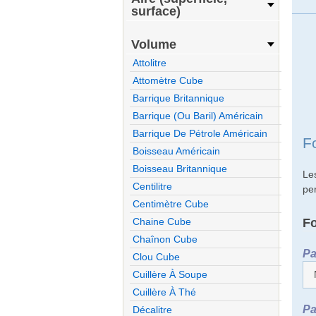
surface)
Volume
Attolitre
Attomètre Cube
Barrique Britannique
Barrique (ou Baril) Américain
Barrique De Pétrole Américain
F
Boisseau Américain
Boisseau Britannique
Le
Centilitre
pe
Centimètre Cube
F
Chaine Cube
Chaînon Cube
Pa
Clou Cube
Cuillère À Soupe
Cuillère À Thé
Pa
Décalitre