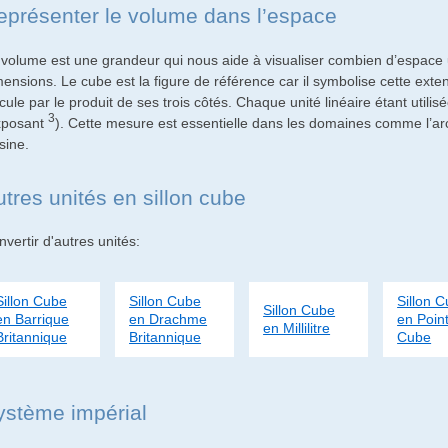
eprésenter le volume dans l’espace
 volume est une grandeur qui nous aide à visualiser combien d’espace u
mensions. Le cube est la figure de référence car il symbolise cette ext
cule par le produit de ses trois côtés. Chaque unité linéaire étant utilis
3
xposant
). Cette mesure est essentielle dans les domaines comme l’ar
sine.
utres unités en sillon cube
vertir d'autres unités:
Sillon Cube
Sillon Cube
Sillon 
Sillon Cube
en Barrique
en Drachme
en Poin
en Millilitre
Britannique
Britannique
Cube
ystème impérial