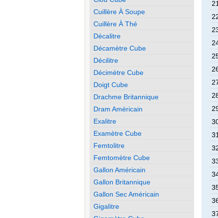
21
Cuillère À Soupe
22
Cuillère À Thé
23
Décalitre
24
Décamètre Cube
25
Décilitre
26
Décimètre Cube
27
Doigt Cube
28
Drachme Britannique
29
Dram Américain
Exalitre
30
Examètre Cube
31
Femtolitre
32
Femtomètre Cube
33
Gallon Américain
34
Gallon Britannique
35
Gallon Sec Américain
36
Gigalitre
37