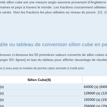
unité sillon cube est une mesure anglo-saxonne provenant d'Angleterre 
maines et pays à travers le monde. Les fractions couramment utilisées p
s variés. Voici les fractions les plus utilisées au niveau du pouce: 1/2, 1/
able ou tableau de conversion sillon cube en p
trouvez ci-dessous les 50 premières valeurs convertis de sillon cubes 
harger 50+ lignes] en bas du tableau pour afficher davantage de résulta
re () vous avez le nombre de perche cubes arrondis à l'unité près.
Sillon Cube(s)
(s)
64000 (s) (640
(s)
128000 (s) (12
(s)
192000 (s) (19
(s)
256000 (s) (25