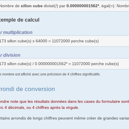
Nombre de
sillon cube
divisé(/) par
0.000000001562*
, égal(=): Nomb
emple de calcul
r multiplication
173 sillon cube(s) x 64000 = 11072000 perche cube(s)
r division
173 sillon cube(s) / 0.000000001562* = 11072000 perche cube(s)
e nombre est affiché avec une précision de 4 chiffres significatifs.
rrondi de conversion
endre note que les résultats données dans les cases du formulaire sont 
c 4 décimals, ou 4 chiffres après la virgule.
rtains arrondis de longs chiffres peuvent même créer de grandes varian