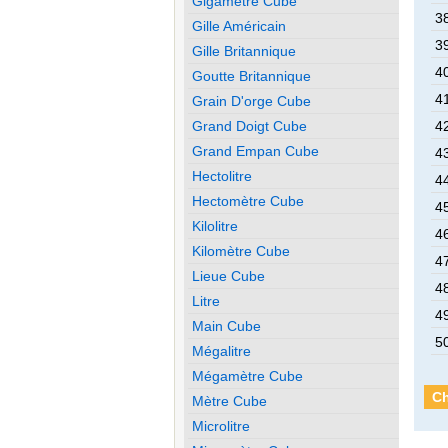
Gigamètre Cube
38
Gille Américain
39
Gille Britannique
40
Goutte Britannique
41
Grain D'orge Cube
Grand Doigt Cube
42
Grand Empan Cube
43
Hectolitre
44
Hectomètre Cube
45
Kilolitre
46
Kilomètre Cube
47
Lieue Cube
48
Litre
49
Main Cube
50
Mégalitre
Mégamètre Cube
Ch
Mètre Cube
Microlitre