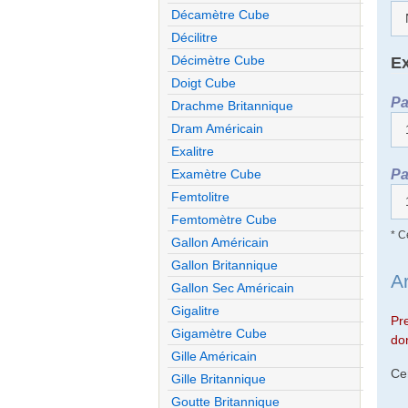
Décamètre Cube
Décilitre
Décimètre Cube
Ex
Doigt Cube
Pa
Drachme Britannique
Dram Américain
Exalitre
Pa
Examètre Cube
Femtolitre
Femtomètre Cube
* C
Gallon Américain
Gallon Britannique
A
Gallon Sec Américain
Gigalitre
Pr
Gigamètre Cube
don
Gille Américain
Ce
Gille Britannique
Goutte Britannique