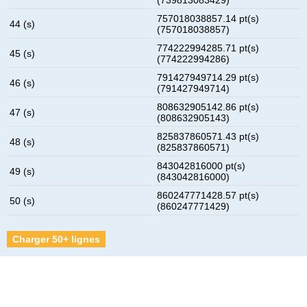
757018038857.14 pt(s)
44 (s)
(757018038857)
774222994285.71 pt(s)
45 (s)
(774222994286)
791427949714.29 pt(s)
46 (s)
(791427949714)
808632905142.86 pt(s)
47 (s)
(808632905143)
825837860571.43 pt(s)
48 (s)
(825837860571)
843042816000 pt(s)
49 (s)
(843042816000)
860247771428.57 pt(s)
50 (s)
(860247771429)
Charger 50+ lignes