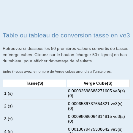
Table ou tableau de conversion tasse en ve3
Retrouvez ci-dessous les 50 premières valeurs convertis de tasses
en Verge cubes. Cliquez sur le bouton [charger 50+ lignes] en bas
du tableau pour afficher davantage de résultats.
Entre () vous avez le nombre de Verge cubes arrondis à l'unité près.
Tasse(s)
Verge Cube(s)
0.00032698688271605 ve3(s)
1 (s)
(0)
0.0006539737654321 ve3(s)
2 (s)
(0)
0.00098096064814815 ve3(s)
3 (s)
(0)
0.0013079475308642 ve3(s)
4 (s)