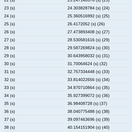
23 (s)
24.303828784 (s) (24)
24 (s)
25.360516992 (s) (25)
25 (s)
26.4172052 (s) (26)
26 (s)
27.473893408 (s) (27)
27 (s)
28.530581616 (s) (29)
28 (s)
29.587269824 (s) (30)
29 (s)
30.643958032 (s) (31)
30 (s)
31.70064624 (s) (32)
31 (s)
32.757334448 (s) (33)
32 (s)
33.814022656 (s) (34)
33 (s)
34.870710864 (s) (35)
34 (s)
35.927399072 (s) (36)
35 (s)
36.98408728 (s) (37)
36 (s)
38.040775488 (s) (38)
37 (s)
39.097463696 (s) (39)
38 (s)
40.154151904 (s) (40)