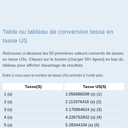
Table ou tableau de conversion tasse en
tasse US
Retrouvez ci-dessous les 50 premières valeurs convertis de tasses
en tasse USs. Cliquez sur le bouton [charger 50+ lignes] en bas du
tableau pour afficher davantage de résultats.
Entre () vous avez le nombre de tasse USs arrondis à l'unité près.
Tasse(s)
Tasse US(s)
1 (s)
1.056688208 (s) (1)
2 (s)
2.113376416 (s) (2)
3 (s)
3.170064624 (s) (3)
4 (s)
4.226752832 (s) (4)
5 (s)
5.28344104 (s) (5)