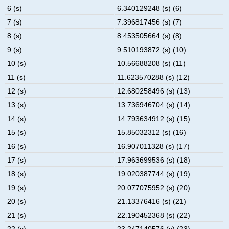
6 (s)
6.340129248 (s) (6)
7 (s)
7.396817456 (s) (7)
8 (s)
8.453505664 (s) (8)
9 (s)
9.510193872 (s) (10)
10 (s)
10.56688208 (s) (11)
11 (s)
11.623570288 (s) (12)
12 (s)
12.680258496 (s) (13)
13 (s)
13.736946704 (s) (14)
14 (s)
14.793634912 (s) (15)
15 (s)
15.85032312 (s) (16)
16 (s)
16.907011328 (s) (17)
17 (s)
17.963699536 (s) (18)
18 (s)
19.020387744 (s) (19)
19 (s)
20.077075952 (s) (20)
20 (s)
21.13376416 (s) (21)
21 (s)
22.190452368 (s) (22)
22 (s)
23.247140576 (s) (23)