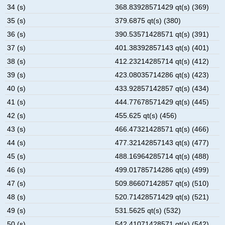
34 (s)
368.83928571429 qt(s) (369)
35 (s)
379.6875 qt(s) (380)
36 (s)
390.53571428571 qt(s) (391)
37 (s)
401.38392857143 qt(s) (401)
38 (s)
412.23214285714 qt(s) (412)
39 (s)
423.08035714286 qt(s) (423)
40 (s)
433.92857142857 qt(s) (434)
41 (s)
444.77678571429 qt(s) (445)
42 (s)
455.625 qt(s) (456)
43 (s)
466.47321428571 qt(s) (466)
44 (s)
477.32142857143 qt(s) (477)
45 (s)
488.16964285714 qt(s) (488)
46 (s)
499.01785714286 qt(s) (499)
47 (s)
509.86607142857 qt(s) (510)
48 (s)
520.71428571429 qt(s) (521)
49 (s)
531.5625 qt(s) (532)
50 (s)
542.41071428571 qt(s) (542)