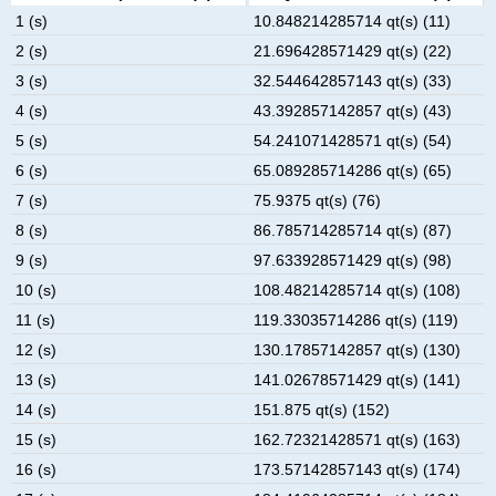
1 (s)
10.848214285714 qt(s) (11)
2 (s)
21.696428571429 qt(s) (22)
3 (s)
32.544642857143 qt(s) (33)
4 (s)
43.392857142857 qt(s) (43)
5 (s)
54.241071428571 qt(s) (54)
6 (s)
65.089285714286 qt(s) (65)
7 (s)
75.9375 qt(s) (76)
8 (s)
86.785714285714 qt(s) (87)
9 (s)
97.633928571429 qt(s) (98)
10 (s)
108.48214285714 qt(s) (108)
11 (s)
119.33035714286 qt(s) (119)
12 (s)
130.17857142857 qt(s) (130)
13 (s)
141.02678571429 qt(s) (141)
14 (s)
151.875 qt(s) (152)
15 (s)
162.72321428571 qt(s) (163)
16 (s)
173.57142857143 qt(s) (174)