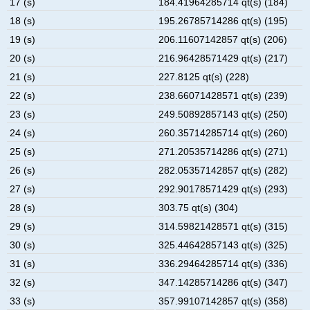
17 (s)
184.41964285714 qt(s) (184)
18 (s)
195.26785714286 qt(s) (195)
19 (s)
206.11607142857 qt(s) (206)
20 (s)
216.96428571429 qt(s) (217)
21 (s)
227.8125 qt(s) (228)
22 (s)
238.66071428571 qt(s) (239)
23 (s)
249.50892857143 qt(s) (250)
24 (s)
260.35714285714 qt(s) (260)
25 (s)
271.20535714286 qt(s) (271)
26 (s)
282.05357142857 qt(s) (282)
27 (s)
292.90178571429 qt(s) (293)
28 (s)
303.75 qt(s) (304)
29 (s)
314.59821428571 qt(s) (315)
30 (s)
325.44642857143 qt(s) (325)
31 (s)
336.29464285714 qt(s) (336)
32 (s)
347.14285714286 qt(s) (347)
33 (s)
357.99107142857 qt(s) (358)