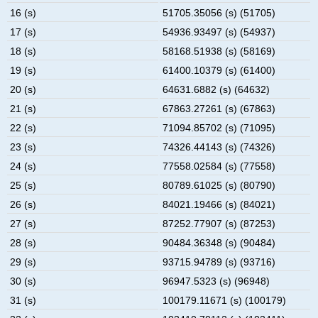
16 (s)
51705.35056 (s) (51705)
17 (s)
54936.93497 (s) (54937)
18 (s)
58168.51938 (s) (58169)
19 (s)
61400.10379 (s) (61400)
20 (s)
64631.6882 (s) (64632)
21 (s)
67863.27261 (s) (67863)
22 (s)
71094.85702 (s) (71095)
23 (s)
74326.44143 (s) (74326)
24 (s)
77558.02584 (s) (77558)
25 (s)
80789.61025 (s) (80790)
26 (s)
84021.19466 (s) (84021)
27 (s)
87252.77907 (s) (87253)
28 (s)
90484.36348 (s) (90484)
29 (s)
93715.94789 (s) (93716)
30 (s)
96947.5323 (s) (96948)
31 (s)
100179.11671 (s) (100179)