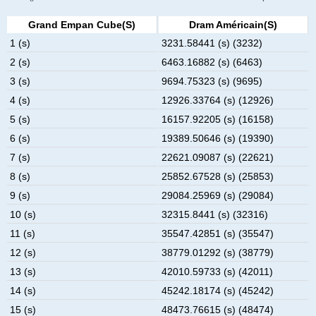
Grand Empan Cube(s)
Dram Américain(s)
1 (s)
3231.58441 (s) (3232)
2 (s)
6463.16882 (s) (6463)
3 (s)
9694.75323 (s) (9695)
4 (s)
12926.33764 (s) (12926)
5 (s)
16157.92205 (s) (16158)
6 (s)
19389.50646 (s) (19390)
7 (s)
22621.09087 (s) (22621)
8 (s)
25852.67528 (s) (25853)
9 (s)
29084.25969 (s) (29084)
10 (s)
32315.8441 (s) (32316)
11 (s)
35547.42851 (s) (35547)
12 (s)
38779.01292 (s) (38779)
13 (s)
42010.59733 (s) (42011)
14 (s)
45242.18174 (s) (45242)
15 (s)
48473.76615 (s) (48474)