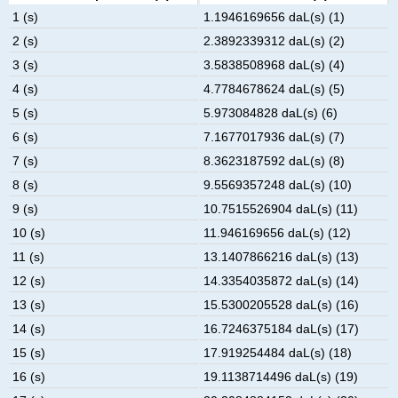
1 (s)
1.1946169656 daL(s) (1)
2 (s)
2.3892339312 daL(s) (2)
3 (s)
3.5838508968 daL(s) (4)
4 (s)
4.7784678624 daL(s) (5)
5 (s)
5.973084828 daL(s) (6)
6 (s)
7.1677017936 daL(s) (7)
7 (s)
8.3623187592 daL(s) (8)
8 (s)
9.5569357248 daL(s) (10)
9 (s)
10.7515526904 daL(s) (11)
10 (s)
11.946169656 daL(s) (12)
11 (s)
13.1407866216 daL(s) (13)
12 (s)
14.3354035872 daL(s) (14)
13 (s)
15.5300205528 daL(s) (16)
14 (s)
16.7246375184 daL(s) (17)
15 (s)
17.919254484 daL(s) (18)
16 (s)
19.1138714496 daL(s) (19)