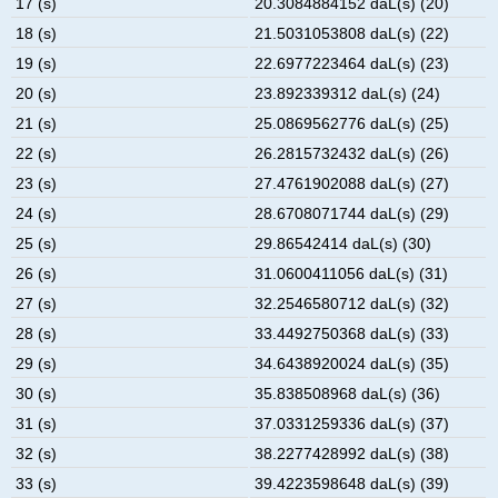
17 (s)
20.3084884152 daL(s) (20)
18 (s)
21.5031053808 daL(s) (22)
19 (s)
22.6977223464 daL(s) (23)
20 (s)
23.892339312 daL(s) (24)
21 (s)
25.0869562776 daL(s) (25)
22 (s)
26.2815732432 daL(s) (26)
23 (s)
27.4761902088 daL(s) (27)
24 (s)
28.6708071744 daL(s) (29)
25 (s)
29.86542414 daL(s) (30)
26 (s)
31.0600411056 daL(s) (31)
27 (s)
32.2546580712 daL(s) (32)
28 (s)
33.4492750368 daL(s) (33)
29 (s)
34.6438920024 daL(s) (35)
30 (s)
35.838508968 daL(s) (36)
31 (s)
37.0331259336 daL(s) (37)
32 (s)
38.2277428992 daL(s) (38)
33 (s)
39.4223598648 daL(s) (39)