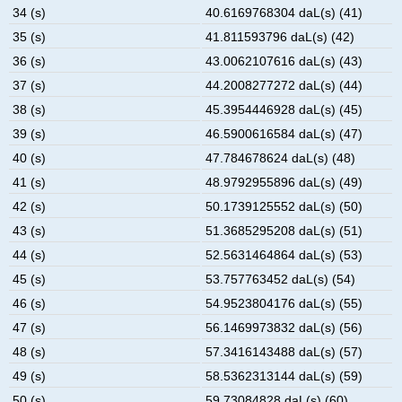
34 (s)
40.6169768304 daL(s) (41)
35 (s)
41.811593796 daL(s) (42)
36 (s)
43.0062107616 daL(s) (43)
37 (s)
44.2008277272 daL(s) (44)
38 (s)
45.3954446928 daL(s) (45)
39 (s)
46.5900616584 daL(s) (47)
40 (s)
47.784678624 daL(s) (48)
41 (s)
48.9792955896 daL(s) (49)
42 (s)
50.1739125552 daL(s) (50)
43 (s)
51.3685295208 daL(s) (51)
44 (s)
52.5631464864 daL(s) (53)
45 (s)
53.757763452 daL(s) (54)
46 (s)
54.9523804176 daL(s) (55)
47 (s)
56.1469973832 daL(s) (56)
48 (s)
57.3416143488 daL(s) (57)
49 (s)
58.5362313144 daL(s) (59)
50 (s)
59.73084828 daL(s) (60)