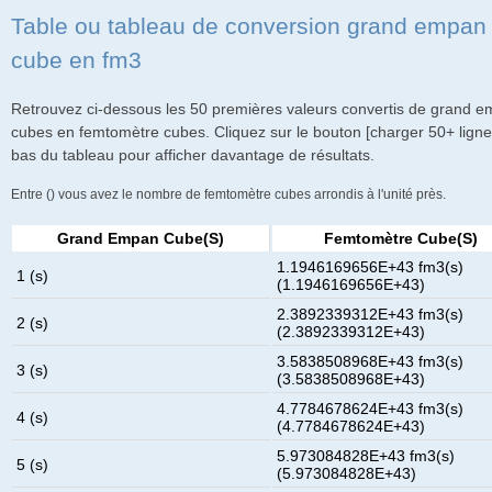
Table ou tableau de conversion grand empan
cube en fm3
Retrouvez ci-dessous les 50 premières valeurs convertis de grand 
cubes en femtomètre cubes. Cliquez sur le bouton [charger 50+ ligne
bas du tableau pour afficher davantage de résultats.
Entre () vous avez le nombre de femtomètre cubes arrondis à l'unité près.
Grand Empan Cube(s)
Femtomètre Cube(s)
1.1946169656E+43 fm3(s)
1 (s)
(1.1946169656E+43)
2.3892339312E+43 fm3(s)
2 (s)
(2.3892339312E+43)
3.5838508968E+43 fm3(s)
3 (s)
(3.5838508968E+43)
4.7784678624E+43 fm3(s)
4 (s)
(4.7784678624E+43)
5.973084828E+43 fm3(s)
5 (s)
(5.973084828E+43)