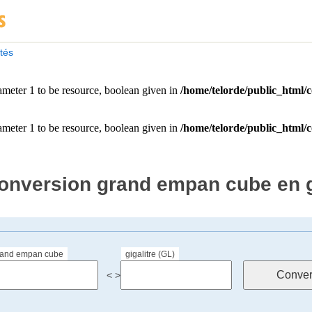
ités
onversion grand empan cube en g
rand empan cube
gigalitre (GL)
< >