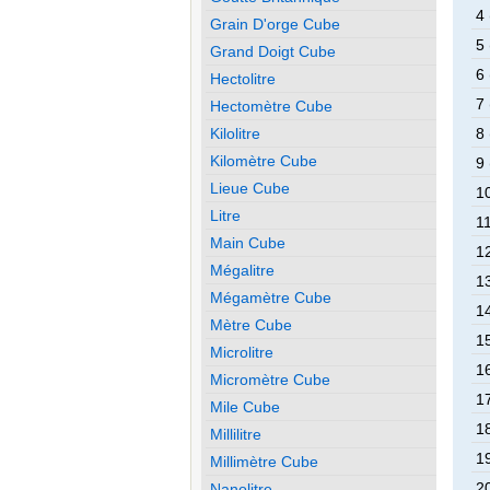
4 
Grain D'orge Cube
5 
Grand Doigt Cube
6 
Hectolitre
7 
Hectomètre Cube
Kilolitre
8 
Kilomètre Cube
9 
Lieue Cube
10
Litre
11
Main Cube
12
Mégalitre
13
Mégamètre Cube
14
Mètre Cube
15
Microlitre
16
Micromètre Cube
17
Mile Cube
18
Millilitre
19
Millimètre Cube
20
Nanolitre