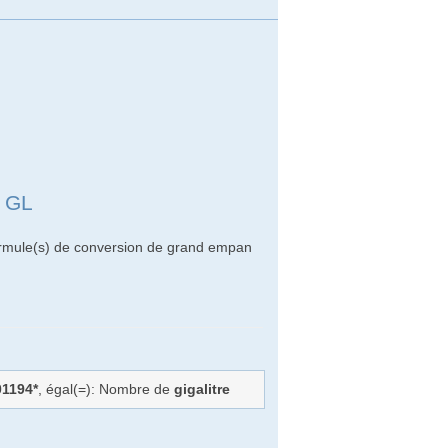
n GL
formule(s) de conversion de grand empan
01194*
, égal(=): Nombre de
gigalitre