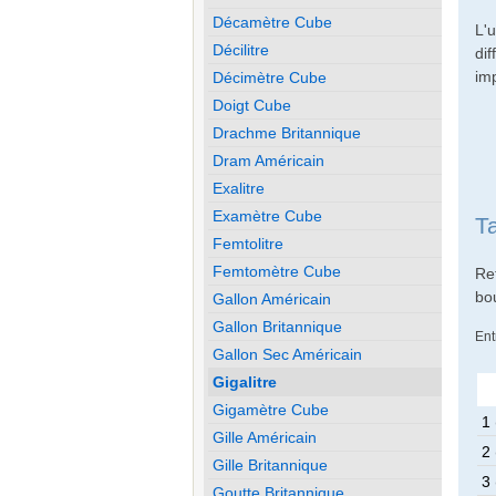
Décamètre Cube
L'
Décilitre
di
imp
Décimètre Cube
Doigt Cube
Drachme Britannique
Dram Américain
Exalitre
Examètre Cube
T
Femtolitre
Femtomètre Cube
Re
bo
Gallon Américain
Gallon Britannique
Ent
Gallon Sec Américain
Gigalitre
Gigamètre Cube
1 
Gille Américain
2 
Gille Britannique
3 
Goutte Britannique