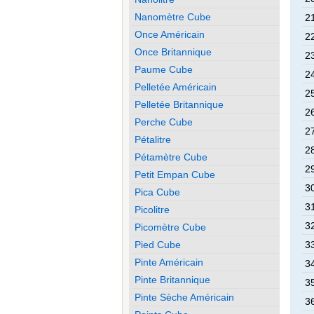
Nanomètre Cube
21
Once Américain
22
Once Britannique
23
Paume Cube
24
Pelletée Américain
25
Pelletée Britannique
26
Perche Cube
27
Pétalitre
28
Pétamètre Cube
29
Petit Empan Cube
30
Pica Cube
31
Picolitre
32
Picomètre Cube
Pied Cube
33
Pinte Américain
34
Pinte Britannique
35
Pinte Sèche Américain
36