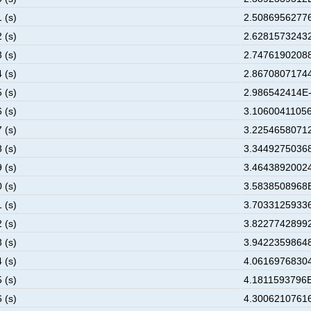
 (s)
2.50869562776
 (s)
2.62815732432
 (s)
2.74761902088
 (s)
2.86708071744
 (s)
2.986542414E-
 (s)
3.10600411056
 (s)
3.22546580712
 (s)
3.34492750368
 (s)
3.46438920024
 (s)
3.5838508968E
 (s)
3.70331259336
 (s)
3.82277428992
 (s)
3.94223598648
 (s)
4.06169768304
 (s)
4.1811593796E
 (s)
4.30062107616