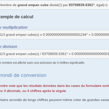
Nombre de
grand empan cube
divisé(/) par
83708839.6361*
, égal(=
emple de calcul
r multiplication
113 grand empan cube(s) x 0.000000000000000001194* = 0.000000
r division
113 grand empan cube(s) / 83708839.6361* = 0.000000000000000001
e nombre est affiché avec une précision de 4 chiffres significatifs.
rrondi de conversion
endre note que les résultats données dans les cases du formulaire sont 
c 4 décimals, ou 4 chiffres après la virgule.
rtains arrondis de longs chiffres peuvent même créer de grandes varian