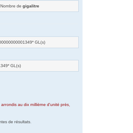
): Nombre de
gigalitre
000000000001349* GL(s)
349* GL(s)
arrondis au dix millième d'unité près,
tes de résultats.