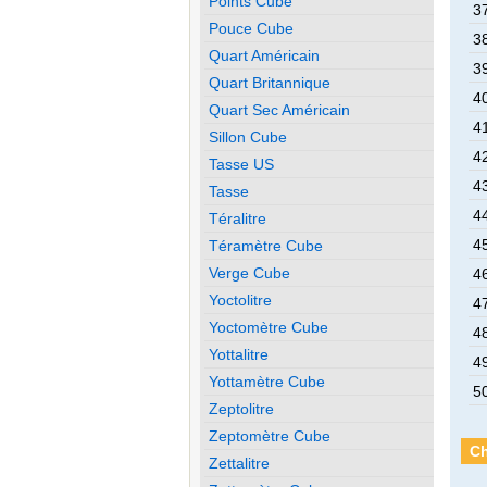
Points Cube
37
Pouce Cube
38
Quart Américain
39
Quart Britannique
40
Quart Sec Américain
41
Sillon Cube
42
Tasse US
43
Tasse
44
Téralitre
45
Téramètre Cube
Verge Cube
46
Yoctolitre
47
Yoctomètre Cube
48
Yottalitre
49
Yottamètre Cube
50
Zeptolitre
Zeptomètre Cube
Ch
Zettalitre