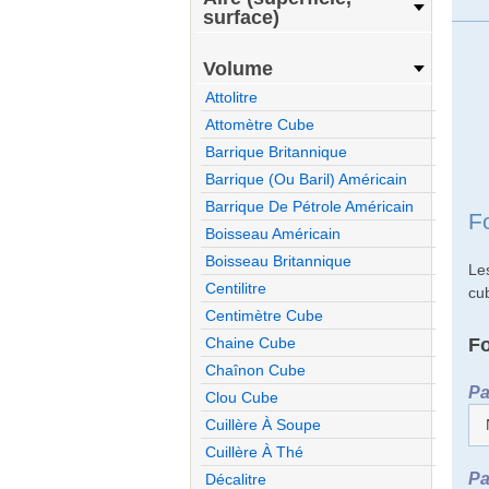
surface)
Volume
Attolitre
Attomètre Cube
Barrique Britannique
Barrique (ou Baril) Américain
Barrique De Pétrole Américain
F
Boisseau Américain
Boisseau Britannique
Le
Centilitre
cu
Centimètre Cube
F
Chaine Cube
Chaînon Cube
Pa
Clou Cube
Cuillère À Soupe
Cuillère À Thé
Pa
Décalitre