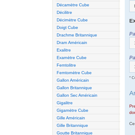
Décamètre Cube
Décilitre
Décimètre Cube
Ex
Doigt Cube
Pa
Drachme Britannique
Dram Américain
Exalitre
Pa
Examètre Cube
Femtolitre
Femtomètre Cube
* C
Gallon Américain
Gallon Britannique
A
Gallon Sec Américain
Gigalitre
Pr
Gigamètre Cube
don
Gille Américain
Ce
Gille Britannique
Goutte Britannique