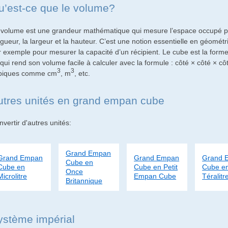
u’est-ce que le volume?
 volume est une grandeur mathématique qui mesure l’espace occupé par 
gueur, la largeur et la hauteur. C’est une notion essentielle en géométr
r exemple pour mesurer la capacité d’un récipient. Le cube est la forme 
qui rend son volume facile à calculer avec la formule : côté × côté × cô
3
3
biques comme cm
, m
, etc.
utres unités en grand empan cube
vertir d'autres unités:
Grand Empan
Grand Empan
Grand Empan
Grand 
Cube en
Cube en
Cube en Petit
Cube e
Once
Microlitre
Empan Cube
Téralitr
Britannique
ystème impérial