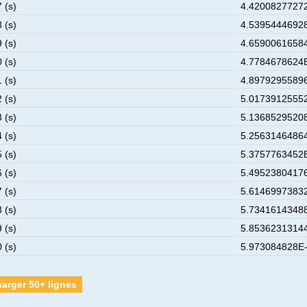
 (s)
4.42008277272
 (s)
4.53954446928
 (s)
4.65900616584
 (s)
4.7784678624E
 (s)
4.89792955896
 (s)
5.01739125552
 (s)
5.13685295208
 (s)
5.25631464864
 (s)
5.3757763452E
 (s)
5.49523804176
 (s)
5.61469973832
 (s)
5.73416143488
 (s)
5.85362313144
 (s)
5.973084828E-
arger 50+ lignes