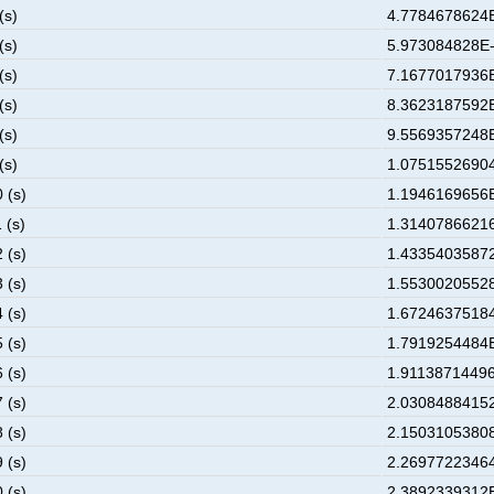
(s)
4.7784678624E
(s)
5.973084828E-
(s)
7.1677017936E
(s)
8.3623187592E
(s)
9.5569357248E
(s)
1.07515526904
 (s)
1.1946169656E
 (s)
1.31407866216
 (s)
1.43354035872
 (s)
1.55300205528
 (s)
1.67246375184
 (s)
1.7919254484E
 (s)
1.91138714496
 (s)
2.03084884152
 (s)
2.15031053808
 (s)
2.26977223464
 (s)
2.3892339312E