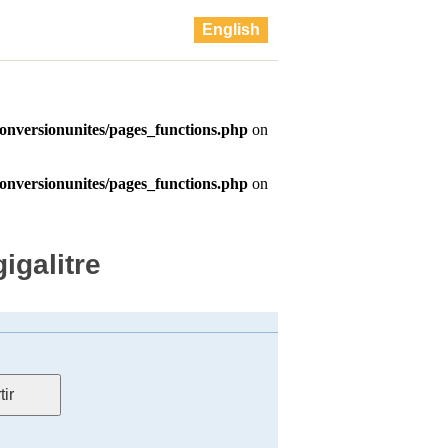
English
igalitre