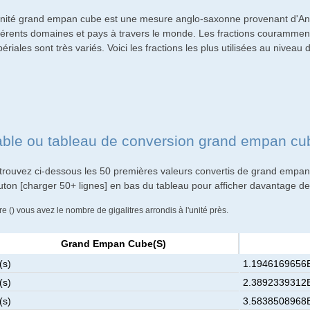
unité grand empan cube est une mesure anglo-saxonne provenant d'Ang
fférents domaines et pays à travers le monde. Les fractions couramment 
ériales sont très variés. Voici les fractions les plus utilisées au niveau 
able ou tableau de conversion grand empan c
trouvez ci-dessous les 50 premières valeurs convertis de grand empan c
uton [charger 50+ lignes] en bas du tableau pour afficher davantage de 
re () vous avez le nombre de gigalitres arrondis à l'unité près.
Grand Empan Cube(s)
(s)
1.1946169656E
(s)
2.3892339312E
(s)
3.5838508968E