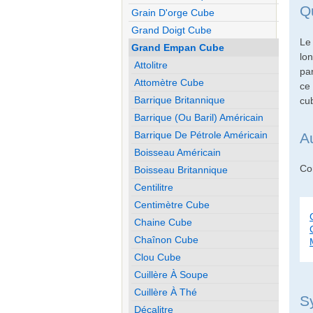
Q
Grain D'orge Cube
Grand Doigt Cube
Le
Grand Empan Cube
lon
Attolitre
pa
Attomètre Cube
ce 
Barrique Britannique
cu
Barrique (ou Baril) Américain
Barrique De Pétrole Américain
A
Boisseau Américain
Con
Boisseau Britannique
Centilitre
Centimètre Cube
Chaine Cube
Chaînon Cube
Clou Cube
Cuillère À Soupe
Cuillère À Thé
S
Décalitre