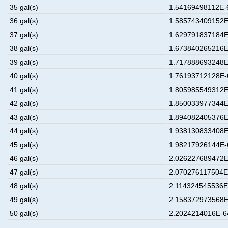
35 gal(s)
1.54169498112E-6
36 gal(s)
1.585743409152E
37 gal(s)
1.629791837184E
38 gal(s)
1.673840265216E
39 gal(s)
1.717888693248E
40 gal(s)
1.76193712128E-6
41 gal(s)
1.805985549312E
42 gal(s)
1.850033977344E
43 gal(s)
1.894082405376E
44 gal(s)
1.938130833408E
45 gal(s)
1.98217926144E-6
46 gal(s)
2.026227689472E
47 gal(s)
2.070276117504E-
48 gal(s)
2.114324545536E-
49 gal(s)
2.158372973568E
50 gal(s)
2.2024214016E-64