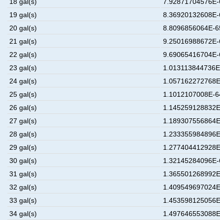
18 gal(s)
7.92871704576E-6
19 gal(s)
8.36920132608E-6
20 gal(s)
8.8096856064E-65
21 gal(s)
9.25016988672E-6
22 gal(s)
9.69065416704E-6
23 gal(s)
1.013113844736E-
24 gal(s)
1.057162272768E
25 gal(s)
1.1012107008E-64
26 gal(s)
1.145259128832E
27 gal(s)
1.189307556864E
28 gal(s)
1.233355984896E
29 gal(s)
1.277404412928E
30 gal(s)
1.32145284096E-6
31 gal(s)
1.365501268992E
32 gal(s)
1.409549697024E
33 gal(s)
1.453598125056E
34 gal(s)
1.497646553088E