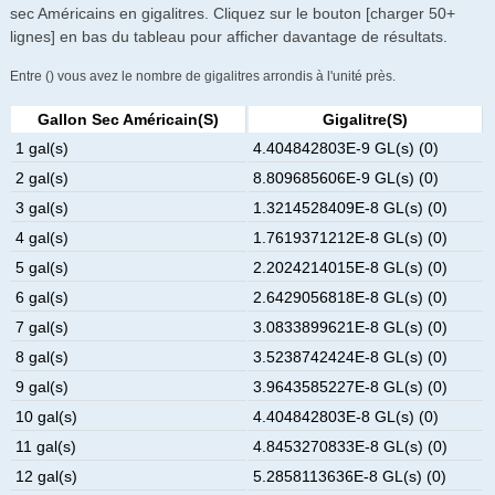
sec Américains en gigalitres. Cliquez sur le bouton [charger 50+
lignes] en bas du tableau pour afficher davantage de résultats.
Entre () vous avez le nombre de gigalitres arrondis à l'unité près.
Gallon Sec Américain(s)
Gigalitre(s)
1 gal(s)
4.404842803E-9 GL(s) (0)
2 gal(s)
8.809685606E-9 GL(s) (0)
3 gal(s)
1.3214528409E-8 GL(s) (0)
4 gal(s)
1.7619371212E-8 GL(s) (0)
5 gal(s)
2.2024214015E-8 GL(s) (0)
6 gal(s)
2.6429056818E-8 GL(s) (0)
7 gal(s)
3.0833899621E-8 GL(s) (0)
8 gal(s)
3.5238742424E-8 GL(s) (0)
9 gal(s)
3.9643585227E-8 GL(s) (0)
10 gal(s)
4.404842803E-8 GL(s) (0)
11 gal(s)
4.8453270833E-8 GL(s) (0)
12 gal(s)
5.2858113636E-8 GL(s) (0)