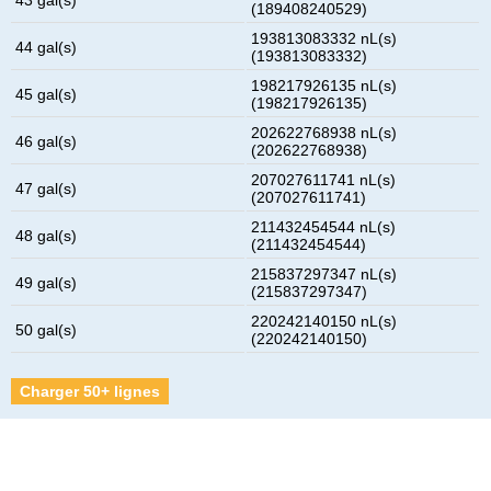
(189408240529)
193813083332 nL(s)
44 gal(s)
(193813083332)
198217926135 nL(s)
45 gal(s)
(198217926135)
202622768938 nL(s)
46 gal(s)
(202622768938)
207027611741 nL(s)
47 gal(s)
(207027611741)
211432454544 nL(s)
48 gal(s)
(211432454544)
215837297347 nL(s)
49 gal(s)
(215837297347)
220242140150 nL(s)
50 gal(s)
(220242140150)
Charger 50+ lignes