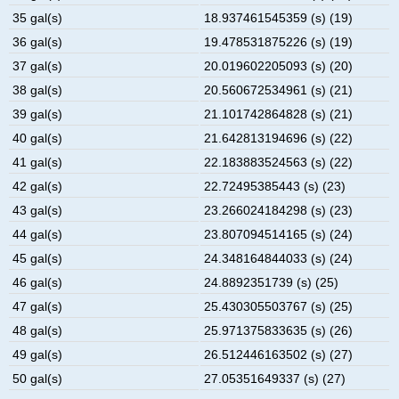
35 gal(s)
18.937461545359 (s) (19)
36 gal(s)
19.478531875226 (s) (19)
37 gal(s)
20.019602205093 (s) (20)
38 gal(s)
20.560672534961 (s) (21)
39 gal(s)
21.101742864828 (s) (21)
40 gal(s)
21.642813194696 (s) (22)
41 gal(s)
22.183883524563 (s) (22)
42 gal(s)
22.72495385443 (s) (23)
43 gal(s)
23.266024184298 (s) (23)
44 gal(s)
23.807094514165 (s) (24)
45 gal(s)
24.348164844033 (s) (24)
46 gal(s)
24.8892351739 (s) (25)
47 gal(s)
25.430305503767 (s) (25)
48 gal(s)
25.971375833635 (s) (26)
49 gal(s)
26.512446163502 (s) (27)
50 gal(s)
27.05351649337 (s) (27)