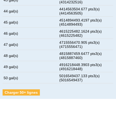
(4314232516)
4414563504.677 pts3(s)
44 gal(s)
(4414563505)
4514894493.4197 pts3(s)
45 gal(s)
(4514894493)
4615225482.1624 pts3(s)
46 gal(s)
(4615225482)
4715556470.905 pts3(s)
47 gal(s)
(4715556471)
4815887459.6477 pts3(s)
48 gal(s)
(4815887460)
4916218448.3903 pts3(s)
49 gal(s)
(4916218448)
5016549437.133 pts3(s)
50 gal(s)
(5016549437)
Charger 50+ lignes