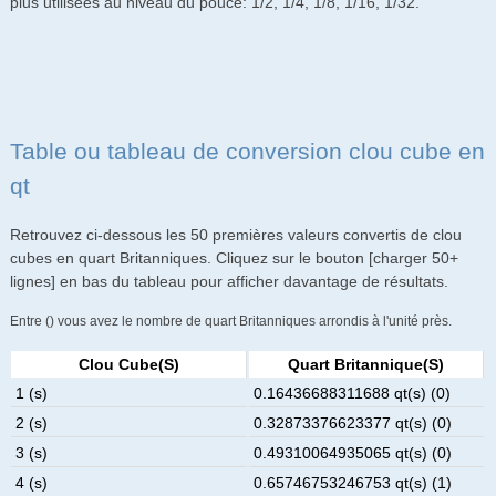
plus utilisées au niveau du pouce: 1/2, 1/4, 1/8, 1/16, 1/32.
Table ou tableau de conversion clou cube en
qt
Retrouvez ci-dessous les 50 premières valeurs convertis de clou
cubes en quart Britanniques. Cliquez sur le bouton [charger 50+
lignes] en bas du tableau pour afficher davantage de résultats.
Entre () vous avez le nombre de quart Britanniques arrondis à l'unité près.
Clou Cube(s)
Quart Britannique(s)
1 (s)
0.16436688311688 qt(s) (0)
2 (s)
0.32873376623377 qt(s) (0)
3 (s)
0.49310064935065 qt(s) (0)
4 (s)
0.65746753246753 qt(s) (1)