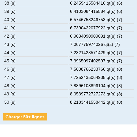
38 (s)
6.2459415584416 qt(s) (6)
39 (s)
6.4103084415584 qt(s) (6)
40 (s)
6.5746753246753 qt(s) (7)
41 (s)
6.7390422077922 qt(s) (7)
42 (s)
6.9034090909091 qt(s) (7)
43 (s)
7.067775974026 qt(s) (7)
44 (s)
7.2321428571429 qt(s) (7)
45 (s)
7.3965097402597 qt(s) (7)
46 (s)
7.5608766233766 qt(s) (8)
47 (s)
7.7252435064935 qt(s) (8)
48 (s)
7.8896103896104 qt(s) (8)
49 (s)
8.0539772727273 qt(s) (8)
50 (s)
8.2183441558442 qt(s) (8)
Charger 50+ lignes