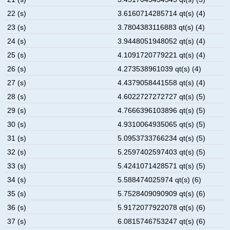
22 (s)
3.6160714285714 qt(s) (4)
23 (s)
3.7804383116883 qt(s) (4)
24 (s)
3.9448051948052 qt(s) (4)
25 (s)
4.1091720779221 qt(s) (4)
26 (s)
4.273538961039 qt(s) (4)
27 (s)
4.4379058441558 qt(s) (4)
28 (s)
4.6022727272727 qt(s) (5)
29 (s)
4.7666396103896 qt(s) (5)
30 (s)
4.9310064935065 qt(s) (5)
31 (s)
5.0953733766234 qt(s) (5)
32 (s)
5.2597402597403 qt(s) (5)
33 (s)
5.4241071428571 qt(s) (5)
34 (s)
5.588474025974 qt(s) (6)
35 (s)
5.7528409090909 qt(s) (6)
36 (s)
5.9172077922078 qt(s) (6)
37 (s)
6.0815746753247 qt(s) (6)