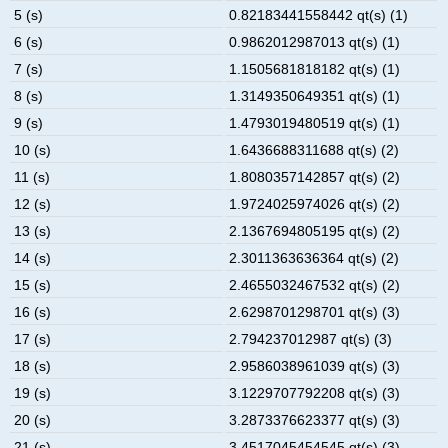
5 (s)
0.82183441558442 qt(s) (1)
6 (s)
0.9862012987013 qt(s) (1)
7 (s)
1.1505681818182 qt(s) (1)
8 (s)
1.3149350649351 qt(s) (1)
9 (s)
1.4793019480519 qt(s) (1)
10 (s)
1.6436688311688 qt(s) (2)
11 (s)
1.8080357142857 qt(s) (2)
12 (s)
1.9724025974026 qt(s) (2)
13 (s)
2.1367694805195 qt(s) (2)
14 (s)
2.3011363636364 qt(s) (2)
15 (s)
2.4655032467532 qt(s) (2)
16 (s)
2.6298701298701 qt(s) (3)
17 (s)
2.794237012987 qt(s) (3)
18 (s)
2.9586038961039 qt(s) (3)
19 (s)
3.1229707792208 qt(s) (3)
20 (s)
3.2873376623377 qt(s) (3)
21 (s)
3.4517045454545 qt(s) (3)