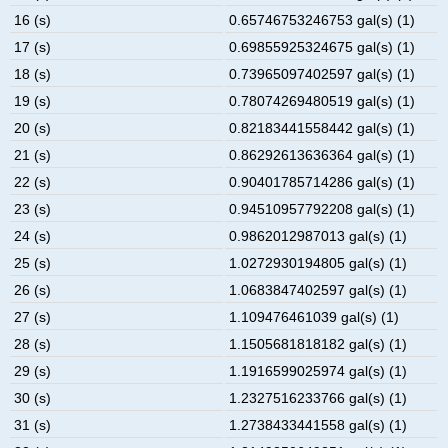
16 (s)
0.65746753246753 gal(s) (1)
17 (s)
0.69855925324675 gal(s) (1)
18 (s)
0.73965097402597 gal(s) (1)
19 (s)
0.78074269480519 gal(s) (1)
20 (s)
0.82183441558442 gal(s) (1)
21 (s)
0.86292613636364 gal(s) (1)
22 (s)
0.90401785714286 gal(s) (1)
23 (s)
0.94510957792208 gal(s) (1)
24 (s)
0.9862012987013 gal(s) (1)
25 (s)
1.0272930194805 gal(s) (1)
26 (s)
1.0683847402597 gal(s) (1)
27 (s)
1.109476461039 gal(s) (1)
28 (s)
1.1505681818182 gal(s) (1)
29 (s)
1.1916599025974 gal(s) (1)
30 (s)
1.2327516233766 gal(s) (1)
31 (s)
1.2738433441558 gal(s) (1)