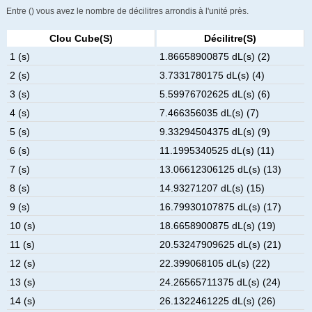
Entre () vous avez le nombre de décilitres arrondis à l'unité près.
Clou Cube(s)
Décilitre(s)
1 (s)
1.86658900875 dL(s) (2)
2 (s)
3.7331780175 dL(s) (4)
3 (s)
5.59976702625 dL(s) (6)
4 (s)
7.466356035 dL(s) (7)
5 (s)
9.33294504375 dL(s) (9)
6 (s)
11.1995340525 dL(s) (11)
7 (s)
13.06612306125 dL(s) (13)
8 (s)
14.93271207 dL(s) (15)
9 (s)
16.79930107875 dL(s) (17)
10 (s)
18.6658900875 dL(s) (19)
11 (s)
20.53247909625 dL(s) (21)
12 (s)
22.399068105 dL(s) (22)
13 (s)
24.26565711375 dL(s) (24)
14 (s)
26.1322461225 dL(s) (26)