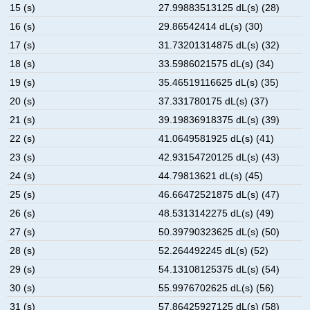
15 (s)
27.99883513125 dL(s) (28)
16 (s)
29.86542414 dL(s) (30)
17 (s)
31.73201314875 dL(s) (32)
18 (s)
33.5986021575 dL(s) (34)
19 (s)
35.46519116625 dL(s) (35)
20 (s)
37.331780175 dL(s) (37)
21 (s)
39.19836918375 dL(s) (39)
22 (s)
41.0649581925 dL(s) (41)
23 (s)
42.93154720125 dL(s) (43)
24 (s)
44.79813621 dL(s) (45)
25 (s)
46.66472521875 dL(s) (47)
26 (s)
48.5313142275 dL(s) (49)
27 (s)
50.39790323625 dL(s) (50)
28 (s)
52.264492245 dL(s) (52)
29 (s)
54.13108125375 dL(s) (54)
30 (s)
55.9976702625 dL(s) (56)
31 (s)
57.86425927125 dL(s) (58)