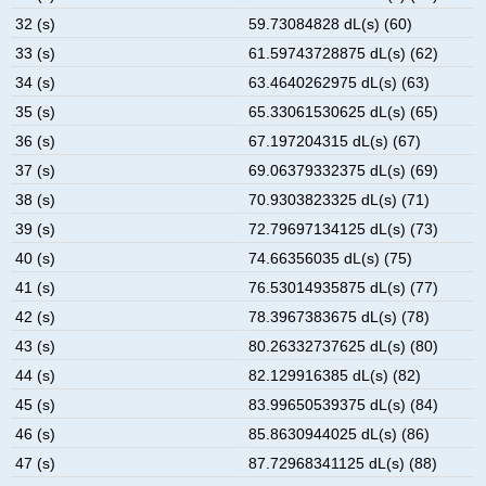
32 (s)
59.73084828 dL(s) (60)
33 (s)
61.59743728875 dL(s) (62)
34 (s)
63.4640262975 dL(s) (63)
35 (s)
65.33061530625 dL(s) (65)
36 (s)
67.197204315 dL(s) (67)
37 (s)
69.06379332375 dL(s) (69)
38 (s)
70.9303823325 dL(s) (71)
39 (s)
72.79697134125 dL(s) (73)
40 (s)
74.66356035 dL(s) (75)
41 (s)
76.53014935875 dL(s) (77)
42 (s)
78.3967383675 dL(s) (78)
43 (s)
80.26332737625 dL(s) (80)
44 (s)
82.129916385 dL(s) (82)
45 (s)
83.99650539375 dL(s) (84)
46 (s)
85.8630944025 dL(s) (86)
47 (s)
87.72968341125 dL(s) (88)