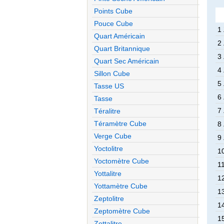
Points Cube
Pouce Cube
1
Quart Américain
2
Quart Britannique
3
Quart Sec Américain
4
Sillon Cube
5
Tasse US
6
Tasse
7
Téralitre
Téramètre Cube
8
Verge Cube
9
Yoctolitre
1
Yoctomètre Cube
1
Yottalitre
1
Yottamètre Cube
1
Zeptolitre
1
Zeptomètre Cube
1
Zettalitre