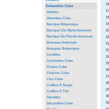
1
Zettamètre Cube
1
Attolitre
1
Attomètre Cube
1
Barrique Britannique
Barrique (ou Baril) Américain
2
Barrique De Pétrole Américain
2
Boisseau Américain
2
Boisseau Britannique
2
Centilitre
2
Centimètre Cube
2
Chaine Cube
2
Chaînon Cube
2
Clou Cube
2
Cuillère À Soupe
2
Cuillère À Thé
3
Décalitre
3
Décamètre Cube