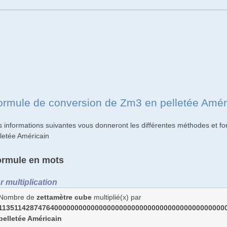
ormule de conversion de Zm3 en pelletée Amér
s informations suivantes vous donneront les différentes méthodes et f
lletée Américain
ormule en mots
r multiplication
Nombre de
zettamètre cube
multiplié(x) par
11351142874764000000000000000000000000000000000000000000
pelletée Américain