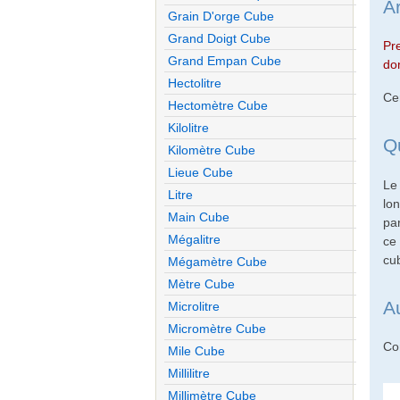
A
Grain D'orge Cube
Grand Doigt Cube
Pr
Grand Empan Cube
don
Hectolitre
Ce
Hectomètre Cube
Kilolitre
Q
Kilomètre Cube
Lieue Cube
Le
Litre
lon
Main Cube
pa
Mégalitre
ce 
cu
Mégamètre Cube
Mètre Cube
A
Microlitre
Micromètre Cube
Con
Mile Cube
Millilitre
Millimètre Cube