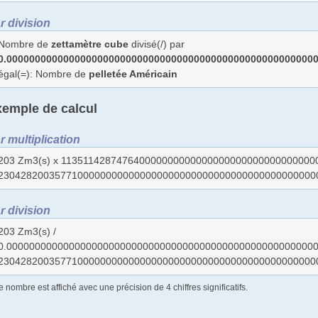
r division
Nombre de
zettamètre cube
divisé(/) par
0.000000000000000000000000000000000000000000000000000000
égal(=): Nombre de
pelletée Américain
emple de calcul
r multiplication
203 Zm3(s) x 113511428747640000000000000000000000000000000
23042820035771000000000000000000000000000000000000000000000
r division
203 Zm3(s) /
0.0000000000000000000000000000000000000000000000000000000
23042820035771000000000000000000000000000000000000000000000
e nombre est affiché avec une précision de 4 chiffres significatifs.