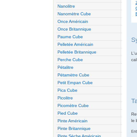
Nanolitre
Nanomètre Cube
Once Américain
Once Britannique
Paume Cube
S
Pelletée Américain
Pelletée Britannique
L'u
cal
Perche Cube
Pétalitre
Pétamètre Cube
Petit Empan Cube
Pica Cube
Picolitre
T
Picomètre Cube
Pied Cube
Re
le
Pinte Américain
Pinte Britannique
Ent
Pinte Sèche Américain