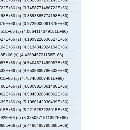
45E+66 (s) (3.6323657199245E+66)
22E+66 (s) (3.7458771486722E+66)
98E+66 (s) (3.8593885774198E+66)
75E+66 (s) (3.9729000061675E+66)
51E+66 (s) (4.0864114349151E+66)
27E+66 (s) (4.1999228636627E+66)
04E+66 (s) (4.3134342924104E+66)
8E+66 (s) (4.426945721158E+66)
57E+66 (s) (4.5404571499057E+66)
33E+66 (s) (4.6539685786533E+66)
1E+66 (s) (4.767480007401E+66)
86E+66 (s) (4.8809914361486E+66)
62E+66 (s) (4.9945028648962E+66)
39E+66 (s) (5.1080142936439E+66)
15E+66 (s) (5.2215257223915E+66)
92E+66 (s) (5.3350371511392E+66)
68E+66 (s) (5.4485485798868E+66)