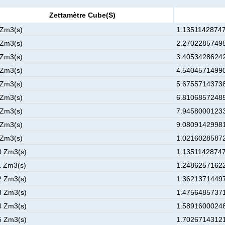
Zettamètre Cube(s)
 Zm3(s)
1.13511428747
 Zm3(s)
2.27022857495
 Zm3(s)
3.40534286242
 Zm3(s)
4.54045714990
 Zm3(s)
5.67557143738
 Zm3(s)
6.81068572485
 Zm3(s)
7.94580001233
 Zm3(s)
9.08091429981
 Zm3(s)
1.02160285872
0 Zm3(s)
1.13511428747
1 Zm3(s)
1.24862571622
2 Zm3(s)
1.36213714497
3 Zm3(s)
1.47564857371
4 Zm3(s)
1.58916000246
5 Zm3(s)
1.70267143121