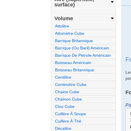
surface)
Volume
Attolitre
Attomètre Cube
Barrique Britannique
Barrique (ou Baril) Américain
Barrique De Pétrole Américain
F
Boisseau Américain
Boisseau Britannique
Le
Centilitre
pe
Centimètre Cube
F
Chaine Cube
Chaînon Cube
Pa
Clou Cube
Cuillère À Soupe
Cuillère À Thé
Décalitre