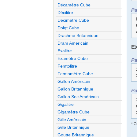
Décamètre Cube
Pa
Décilitre
Décimètre Cube
Doigt Cube
Drachme Britannique
Dram Américain
Ex
Exalitre
Examètre Cube
Pa
Femtolitre
Femtomètre Cube
Gallon Américain
Gallon Britannique
Pa
Gallon Sec Américain
Gigalitre
Gigamètre Cube
Gille Américain
* C
Gille Britannique
Goutte Britannique