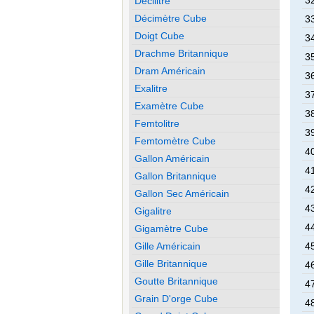
3
Décilitre
Décimètre Cube
3
Doigt Cube
3
Drachme Britannique
3
Dram Américain
3
Exalitre
3
Examètre Cube
3
Femtolitre
3
Femtomètre Cube
4
Gallon Américain
4
Gallon Britannique
4
Gallon Sec Américain
4
Gigalitre
4
Gigamètre Cube
Gille Américain
4
Gille Britannique
4
Goutte Britannique
4
Grain D'orge Cube
4