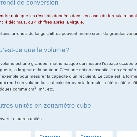
rrondi de conversion
endre note que les résultats données dans les cases du formulaire sont 
c 4 décimals, ou 4 chiffres après la virgule.
rtains arrondis de longs chiffres peuvent même créer de grandes varian
u’est-ce que le volume?
 volume est une grandeur mathématique qui mesure l’espace occupé par 
gueur, la largeur et la hauteur. C’est une notion essentielle en géométr
r exemple pour mesurer la capacité d’un récipient. Le cube est la forme 
qui rend son volume facile à calculer avec la formule : côté × côté × cô
3
3
biques comme cm
, m
, etc.
utres unités en zettamètre cube
vertir d'autres unités: