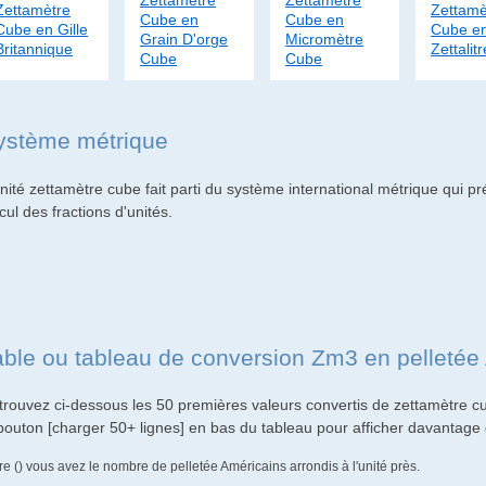
Zettamètre
Zettamètre
Zettamètre
Zettamè
Cube en
Cube en
Cube en Gille
Cube e
Grain D'orge
Micromètre
Britannique
Zettalitr
Cube
Cube
ystème métrique
nité zettamètre cube fait parti du système international métrique qui pré
cul des fractions d'unités.
able ou tableau de conversion Zm3 en pelletée
trouvez ci-dessous les 50 premières valeurs convertis de zettamètre cu
 bouton [charger 50+ lignes] en bas du tableau pour afficher davantage 
re () vous avez le nombre de pelletée Américains arrondis à l'unité près.