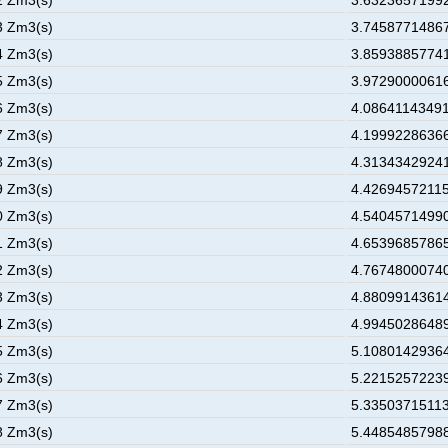
2 Zm3(s)
3.63236571992
3 Zm3(s)
3.74587714867
4 Zm3(s)
3.85938857741
5 Zm3(s)
3.97290000616
6 Zm3(s)
4.08641143491
7 Zm3(s)
4.19992286366
8 Zm3(s)
4.31343429241
9 Zm3(s)
4.42694572115
0 Zm3(s)
4.54045714990
1 Zm3(s)
4.65396857865
2 Zm3(s)
4.76748000740
3 Zm3(s)
4.88099143614
4 Zm3(s)
4.99450286489
5 Zm3(s)
5.10801429364
6 Zm3(s)
5.22152572239
7 Zm3(s)
5.33503715113
8 Zm3(s)
5.44854857988