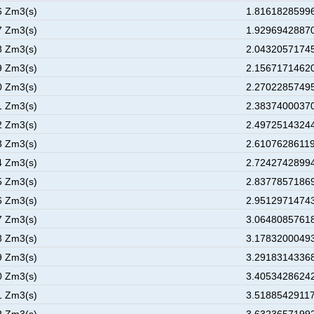
6 Zm3(s)
1.81618285996
7 Zm3(s)
1.92969428870
8 Zm3(s)
2.04320571745
9 Zm3(s)
2.15671714620
0 Zm3(s)
2.27022857495
1 Zm3(s)
2.38374000370
2 Zm3(s)
2.49725143244
3 Zm3(s)
2.61076286119
4 Zm3(s)
2.72427428994
5 Zm3(s)
2.83778571869
6 Zm3(s)
2.95129714743
7 Zm3(s)
3.06480857618
8 Zm3(s)
3.17832000493
9 Zm3(s)
3.29183143368
0 Zm3(s)
3.40534286242
1 Zm3(s)
3.51885429117