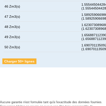
1.555445044284
46 Zm3(s)
(1.5554450442
1.589259066986
47 Zm3(s)
(1.5892590669
1.623073089688
48 Zm3(s)
(1.6230730896
1.656887112390
49 Zm3(s)
(1.6568871123
1.690701135092
50 Zm3(s)
(1.6907011350
Charger 50+ lignes
Aucune garantie n'est formulée tant qu'à l'exactitude des données fournies.