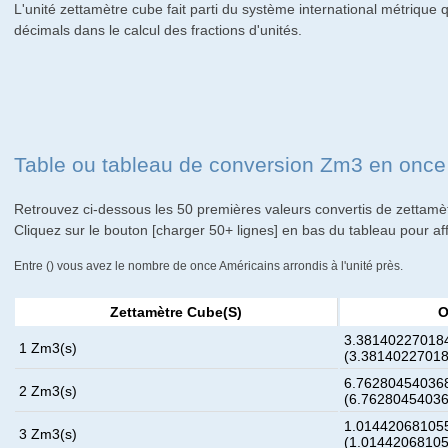
L'unité zettamètre cube fait parti du système international métrique qu
décimals dans le calcul des fractions d'unités.
Table ou tableau de conversion Zm3 en once
Retrouvez ci-dessous les 50 premières valeurs convertis de zettamè
Cliquez sur le bouton [charger 50+ lignes] en bas du tableau pour af
Entre () vous avez le nombre de once Américains arrondis à l'unité près.
Zettamètre Cube(s)
O
3.381402270184
1 Zm3(s)
(3.3814022701
6.762804540368
2 Zm3(s)
(6.7628045403
1.014420681055
3 Zm3(s)
(1.0144206810