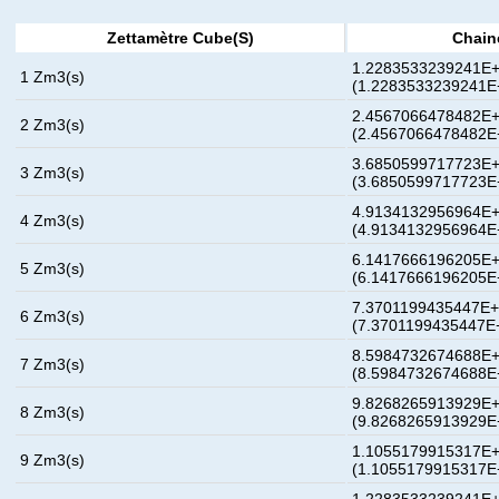
Zettamètre Cube(s)
Chain
1.2283533239241E+
1 Zm3(s)
(1.2283533239241E
2.4567066478482E+
2 Zm3(s)
(2.4567066478482E
3.6850599717723E+
3 Zm3(s)
(3.6850599717723E
4.9134132956964E+
4 Zm3(s)
(4.9134132956964E
6.1417666196205E+
5 Zm3(s)
(6.1417666196205E
7.3701199435447E+
6 Zm3(s)
(7.3701199435447E
8.5984732674688E+
7 Zm3(s)
(8.5984732674688E
9.8268265913929E+
8 Zm3(s)
(9.8268265913929E
1.1055179915317E+
9 Zm3(s)
(1.1055179915317E