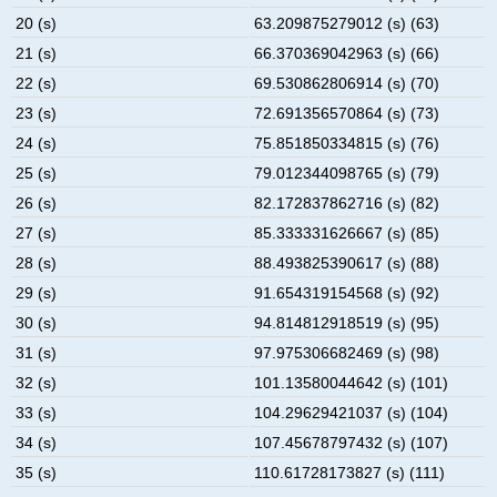
20 (s)
63.209875279012 (s) (63)
21 (s)
66.370369042963 (s) (66)
22 (s)
69.530862806914 (s) (70)
23 (s)
72.691356570864 (s) (73)
24 (s)
75.851850334815 (s) (76)
25 (s)
79.012344098765 (s) (79)
26 (s)
82.172837862716 (s) (82)
27 (s)
85.333331626667 (s) (85)
28 (s)
88.493825390617 (s) (88)
29 (s)
91.654319154568 (s) (92)
30 (s)
94.814812918519 (s) (95)
31 (s)
97.975306682469 (s) (98)
32 (s)
101.13580044642 (s) (101)
33 (s)
104.29629421037 (s) (104)
34 (s)
107.45678797432 (s) (107)
35 (s)
110.61728173827 (s) (111)