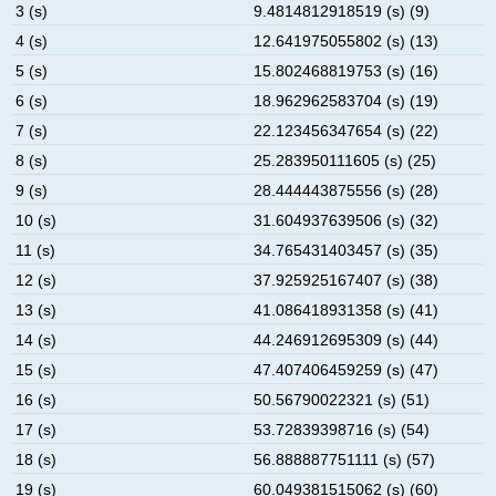
3 (s)
9.4814812918519 (s) (9)
4 (s)
12.641975055802 (s) (13)
5 (s)
15.802468819753 (s) (16)
6 (s)
18.962962583704 (s) (19)
7 (s)
22.123456347654 (s) (22)
8 (s)
25.283950111605 (s) (25)
9 (s)
28.444443875556 (s) (28)
10 (s)
31.604937639506 (s) (32)
11 (s)
34.765431403457 (s) (35)
12 (s)
37.925925167407 (s) (38)
13 (s)
41.086418931358 (s) (41)
14 (s)
44.246912695309 (s) (44)
15 (s)
47.407406459259 (s) (47)
16 (s)
50.56790022321 (s) (51)
17 (s)
53.72839398716 (s) (54)
18 (s)
56.888887751111 (s) (57)
19 (s)
60.049381515062 (s) (60)