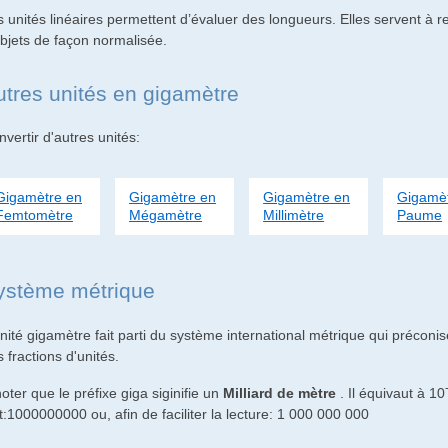
 unités linéaires permettent d’évaluer des longueurs. Elles servent à r
objets de façon normalisée.
utres unités en gigamètre
vertir d'autres unités:
Gigamètre en
Gigamètre en
Gigamètre en
Gigamèt
Femtomètre
Mégamètre
Millimètre
Paume
ystème métrique
nité gigamètre fait parti du système international métrique qui préconise
 fractions d'unités.
oter que le préfixe giga siginifie un
Milliard de mètre
. Il équivaut à 10
t:1000000000 ou, afin de faciliter la lecture: 1 000 000 000