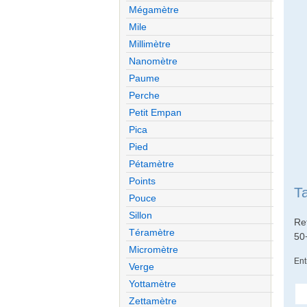
Mégamètre
Mile
Millimètre
Nanomètre
Paume
Perche
Petit Empan
Pica
Pied
Pétamètre
Points
T
Pouce
Sillon
Re
Téramètre
50
Micromètre
Ent
Verge
Yottamètre
Zettamètre