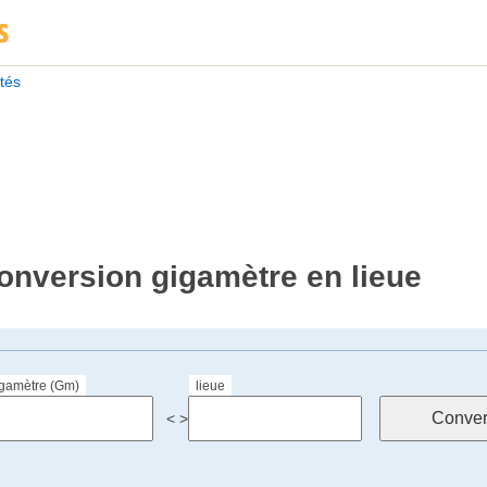
ités
onversion gigamètre en lieue
igamètre (Gm)
lieue
< >