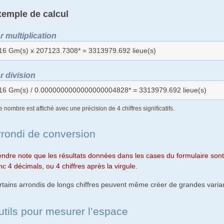
emple de calcul
r multiplication
16 Gm(s) x 207123.7308* = 3313979.692 lieue(s)
r division
16 Gm(s) / 0.0000000000000000004828* = 3313979.692 lieue(s)
e nombre est affiché avec une précision de 4 chiffres significatifs.
rrondi de conversion
endre note que les résultats données dans les cases du formulaire sont 
c 4 décimals, ou 4 chiffres après la virgule.
rtains arrondis de longs chiffres peuvent même créer de grandes varian
utils pour mesurer l’espace