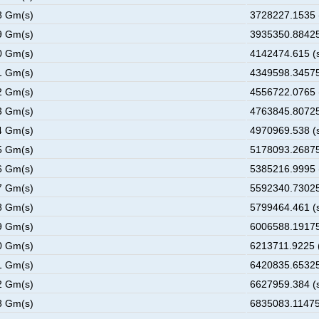
8 Gm(s)
3728227.1535 
9 Gm(s)
3935350.88425
0 Gm(s)
4142474.615 (
1 Gm(s)
4349598.34575
2 Gm(s)
4556722.0765 
3 Gm(s)
4763845.80725
4 Gm(s)
4970969.538 (
5 Gm(s)
5178093.26875
6 Gm(s)
5385216.9995 
7 Gm(s)
5592340.73025
8 Gm(s)
5799464.461 (
9 Gm(s)
6006588.19175
0 Gm(s)
6213711.9225 
1 Gm(s)
6420835.65325
2 Gm(s)
6627959.384 (
3 Gm(s)
6835083.11475