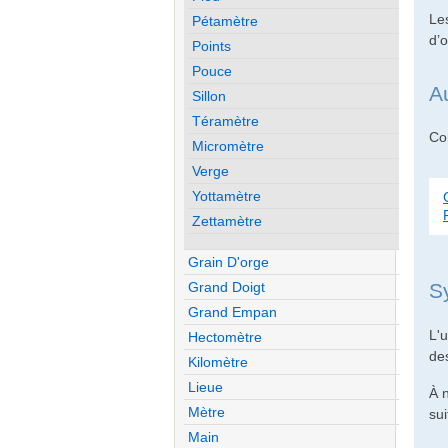
Les
Pétamètre
d’
Points
Pouce
A
Sillon
Téramètre
Con
Micromètre
Verge
Yottamètre
Zettamètre
Grain D'orge
Grand Doigt
S
Grand Empan
L'u
Hectomètre
des
Kilomètre
Lieue
À n
Mètre
sui
Main