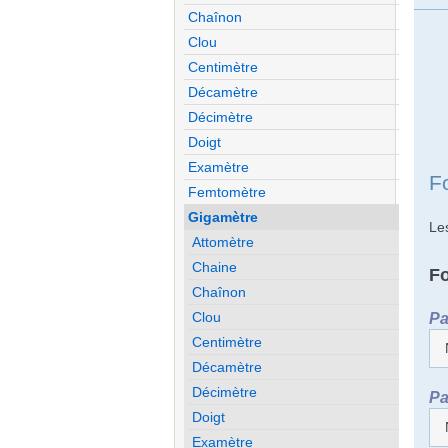
Chaînon
Clou
Centimètre
Décamètre
Décimètre
Doigt
Examètre
F
Femtomètre
Gigamètre
Le
Attomètre
Chaine
F
Chaînon
Pa
Clou
Centimètre
Décamètre
Décimètre
Pa
Doigt
Examètre