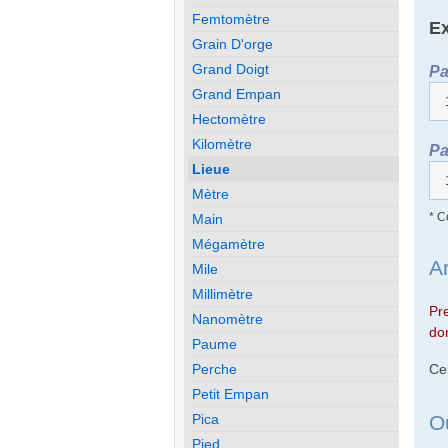
Femtomètre
Ex
Grain D'orge
Grand Doigt
Pa
Grand Empan
Hectomètre
Kilomètre
Pa
Lieue
Mètre
* C
Main
Mégamètre
A
Mile
Millimètre
Pr
Nanomètre
don
Paume
Perche
Ce
Petit Empan
Pica
O
Pied