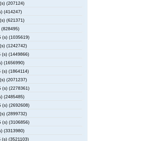
(s) (207124)
s) (414247)
(s) (621371)
 (828495)
 (s) (1035619)
(s) (1242742)
 (s) (1449866)
s) (1656990)
 (s) (1864114)
(s) (2071237)
 (s) (2278361)
s) (2485485)
 (s) (2692608)
(s) (2899732)
 (s) (3106856)
s) (3313980)
 (s) (3521103)