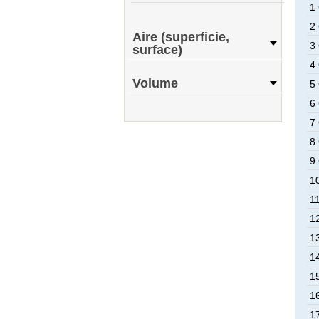
1
2
Aire (superficie,
3
surface)
4
Volume
5
6
7
8
9
1
1
1
1
1
1
1
1