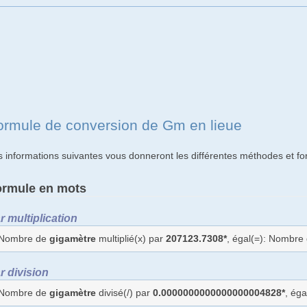
ormule de conversion de Gm en lieue
s informations suivantes vous donneront les différentes méthodes et f
ormule en mots
r multiplication
Nombre de
gigamètre
multiplié(x) par
207123.7308*
, égal(=): Nombre
r division
Nombre de
gigamètre
divisé(/) par
0.0000000000000000004828*
, ég