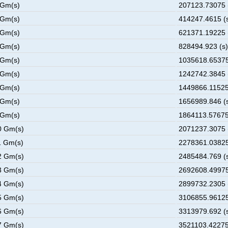
 Gm(s)
207123.73075 
 Gm(s)
414247.4615 (
 Gm(s)
621371.19225 
 Gm(s)
828494.923 (s)
 Gm(s)
1035618.65375
 Gm(s)
1242742.3845 
 Gm(s)
1449866.11525
 Gm(s)
1656989.846 (
 Gm(s)
1864113.57675
0 Gm(s)
2071237.3075 
1 Gm(s)
2278361.03825
2 Gm(s)
2485484.769 (
3 Gm(s)
2692608.49975
4 Gm(s)
2899732.2305 
5 Gm(s)
3106855.96125
6 Gm(s)
3313979.692 (
7 Gm(s)
3521103.42275