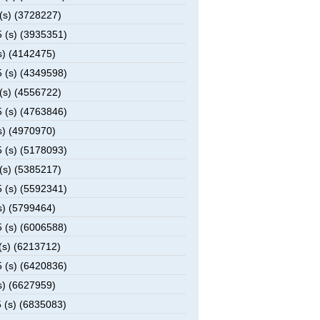
(s) (3728227)
 (s) (3935351)
s) (4142475)
 (s) (4349598)
(s) (4556722)
 (s) (4763846)
s) (4970970)
 (s) (5178093)
(s) (5385217)
 (s) (5592341)
s) (5799464)
 (s) (6006588)
(s) (6213712)
 (s) (6420836)
s) (6627959)
 (s) (6835083)