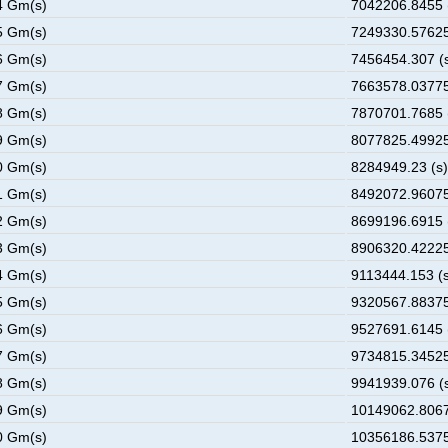
4 Gm(s)
7042206.8455 
5 Gm(s)
7249330.57625
6 Gm(s)
7456454.307 (
7 Gm(s)
7663578.03775
8 Gm(s)
7870701.7685 
9 Gm(s)
8077825.49925
0 Gm(s)
8284949.23 (s
1 Gm(s)
8492072.96075
2 Gm(s)
8699196.6915 
3 Gm(s)
8906320.42225
4 Gm(s)
9113444.153 (
5 Gm(s)
9320567.88375
6 Gm(s)
9527691.6145 
7 Gm(s)
9734815.34525
8 Gm(s)
9941939.076 (
9 Gm(s)
10149062.8067
0 Gm(s)
10356186.5375