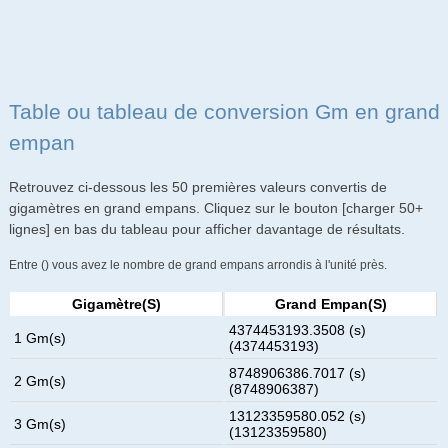
Table ou tableau de conversion Gm en grand
empan
Retrouvez ci-dessous les 50 premières valeurs convertis de
gigamètres en grand empans. Cliquez sur le bouton [charger 50+
lignes] en bas du tableau pour afficher davantage de résultats.
Entre () vous avez le nombre de grand empans arrondis à l'unité près.
Gigamètre(s)
Grand Empan(s)
4374453193.3508 (s)
1 Gm(s)
(4374453193)
8748906386.7017 (s)
2 Gm(s)
(8748906387)
13123359580.052 (s)
3 Gm(s)
(13123359580)