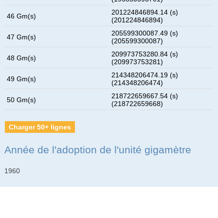
201224846894.14 (s)
46 Gm(s)
(201224846894)
205599300087.49 (s)
47 Gm(s)
(205599300087)
209973753280.84 (s)
48 Gm(s)
(209973753281)
214348206474.19 (s)
49 Gm(s)
(214348206474)
218722659667.54 (s)
50 Gm(s)
(218722659668)
Charger 50+ lignes
Année de l'adoption de l'unité gigamètre
1960