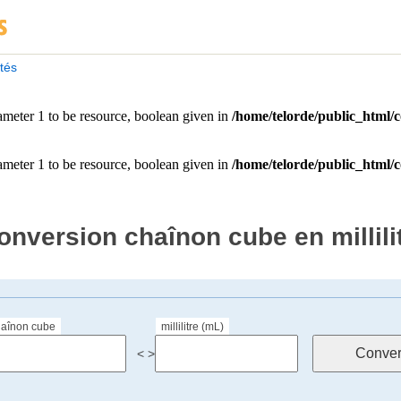
ités
onversion chaînon cube en millili
haînon cube
millilitre (mL)
< >