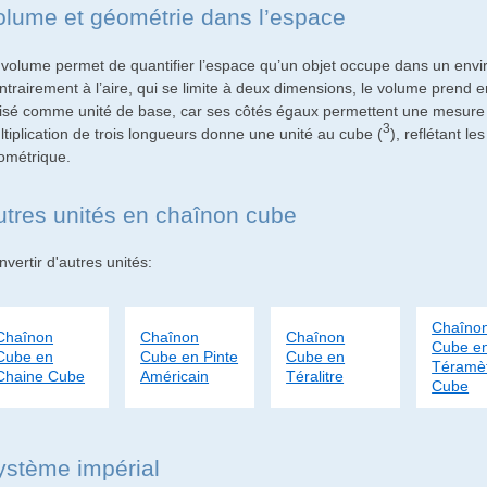
olume et géométrie dans l’espace
 volume permet de quantifier l’espace qu’un objet occupe dans un envi
ntrairement à l’aire, qui se limite à deux dimensions, le volume prend
ilisé comme unité de base, car ses côtés égaux permettent une mesure r
3
ltiplication de trois longueurs donne une unité au cube (
), reflétant l
ométrique.
utres unités en chaînon cube
vertir d'autres unités:
Chaîno
Chaînon
Chaînon
Chaînon
Cube e
Cube en
Cube en Pinte
Cube en
Téramè
Chaine Cube
Américain
Téralitre
Cube
ystème impérial