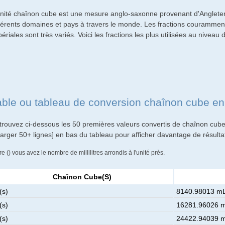
unité chaînon cube est une mesure anglo-saxonne provenant d'Angleter
fférents domaines et pays à travers le monde. Les fractions couramment 
ériales sont très variés. Voici les fractions les plus utilisées au niveau 
able ou tableau de conversion chaînon cube e
trouvez ci-dessous les 50 premières valeurs convertis de chaînon cubes 
harger 50+ lignes] en bas du tableau pour afficher davantage de résulta
re () vous avez le nombre de millilitres arrondis à l'unité près.
Chaînon Cube(s)
(s)
8140.98013 mL
(s)
16281.96026 m
(s)
24422.94039 m