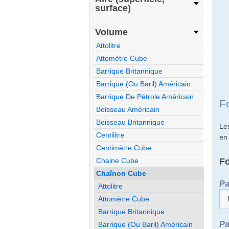
surface)
Volume
Attolitre
Attomètre Cube
Barrique Britannique
Barrique (ou Baril) Américain
Barrique De Pétrole Américain
F
Boisseau Américain
Boisseau Britannique
Le
Centilitre
en
Centimètre Cube
F
Chaine Cube
Chaînon Cube
Pa
Attolitre
Attomètre Cube
Barrique Britannique
Pa
Barrique (ou Baril) Américain