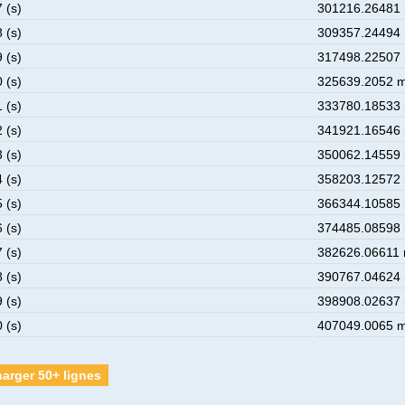
 (s)
301216.26481 
 (s)
309357.24494 
 (s)
317498.22507 
 (s)
325639.2052 m
 (s)
333780.18533 
 (s)
341921.16546 
 (s)
350062.14559 
 (s)
358203.12572 
 (s)
366344.10585 
 (s)
374485.08598 
 (s)
382626.06611 
 (s)
390767.04624 
 (s)
398908.02637 
 (s)
407049.0065 m
arger 50+ lignes