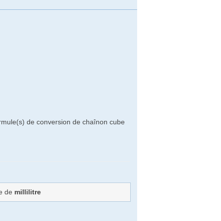
ormule(s) de conversion de chaînon cube
re de
millilitre