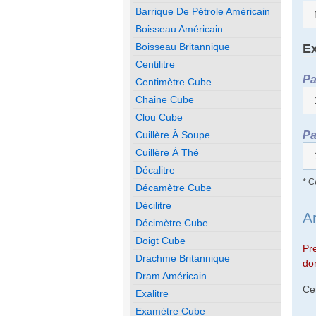
Barrique De Pétrole Américain
Boisseau Américain
Boisseau Britannique
Ex
Centilitre
Pa
Centimètre Cube
Chaine Cube
Clou Cube
Pa
Cuillère À Soupe
Cuillère À Thé
Décalitre
* C
Décamètre Cube
Décilitre
A
Décimètre Cube
Doigt Cube
Pr
Drachme Britannique
don
Dram Américain
Ce
Exalitre
Examètre Cube