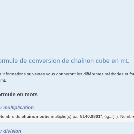
ormule de conversion de chaînon cube en mL
s informations suivantes vous donneront les différentes méthodes et f
 mL
ormule en mots
r multiplication
Nombre de
chaînon cube
multiplié(x) par
8140.9801*
, égal(=): Nomb
r division