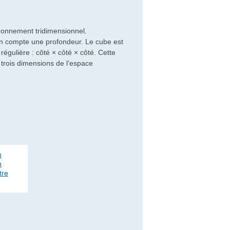
ronnement tridimensionnel.
 en compte une profondeur. Le cube est
égulière : côté × côté × côté. Cette
es trois dimensions de l’espace
n
n
tre