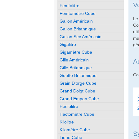
V
Femtolitre
Femtomètre Cube
Le
Gallon Américain
Co
Gallon Britannique
ut
Gallon Sec Américain
mu
Gigalitre
gé
Gigamètre Cube
Gille Américain
A
Gille Britannique
Con
Goutte Britannique
Grain D'orge Cube
Grand Doigt Cube
Grand Empan Cube
Hectolitre
Hectomètre Cube
Kilolitre
Kilomètre Cube
S
Lieue Cube