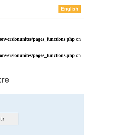
English
tre