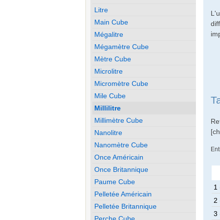
Litre
L'
Main Cube
di
imp
Mégalitre
Mégamètre Cube
Mètre Cube
Microlitre
Micromètre Cube
Mile Cube
T
Millilitre
Millimètre Cube
Re
[c
Nanolitre
Nanomètre Cube
Ent
Once Américain
Once Britannique
Paume Cube
1 
Pelletée Américain
2 
Pelletée Britannique
3 
Perche Cube