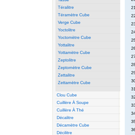
Téralitre
21
Téramètre Cube
22
Verge Cube
23
Yoctolitre
24
Yoctomètre Cube
25
Yottalitre
26
Yottamètre Cube
27
Zeptolitre
28
Zeptomètre Cube
29
Zettalitre
30
Zettamètre Cube
31
Clou Cube
32
Cuillère À Soupe
33
Cuillère À Thé
34
Décalitre
35
Décamètre Cube
36
Décilitre