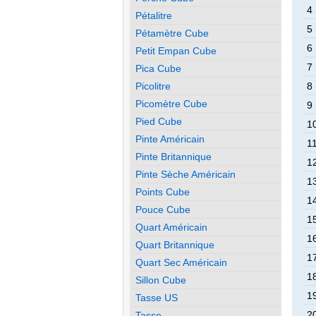
4 
Pétalitre
5 
Pétamètre Cube
6 
Petit Empan Cube
7 
Pica Cube
Picolitre
8 
Picomètre Cube
9 
Pied Cube
10
Pinte Américain
11
Pinte Britannique
12
Pinte Sèche Américain
13
Points Cube
14
Pouce Cube
15
Quart Américain
16
Quart Britannique
17
Quart Sec Américain
18
Sillon Cube
19
Tasse US
20
Tasse