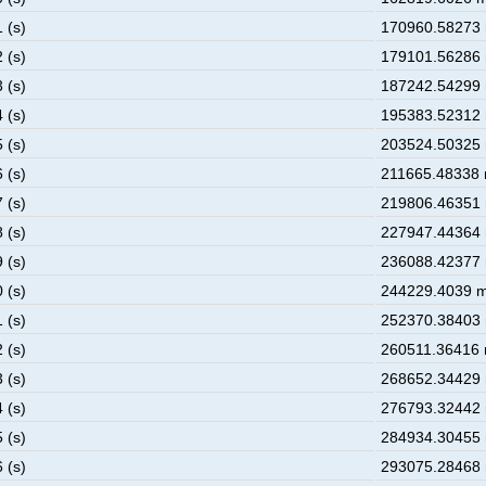
 (s)
170960.58273 
 (s)
179101.56286 
 (s)
187242.54299 
 (s)
195383.52312 
 (s)
203524.50325 
 (s)
211665.48338 
 (s)
219806.46351 
 (s)
227947.44364 
 (s)
236088.42377 
 (s)
244229.4039 m
 (s)
252370.38403 
 (s)
260511.36416 
 (s)
268652.34429 
 (s)
276793.32442 
 (s)
284934.30455 
 (s)
293075.28468 