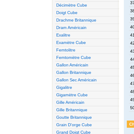
37
Décimètre Cube
38
Doigt Cube
39
Drachme Britannique
40
Dram Américain
Exalitre
41
Examètre Cube
42
Femtolitre
43
Femtomètre Cube
44
Gallon Américain
45
Gallon Britannique
46
Gallon Sec Américain
47
Gigalitre
48
Gigamètre Cube
49
Gille Américain
50
Gille Britannique
Goutte Britannique
Ch
Grain D'orge Cube
Grand Doigt Cube