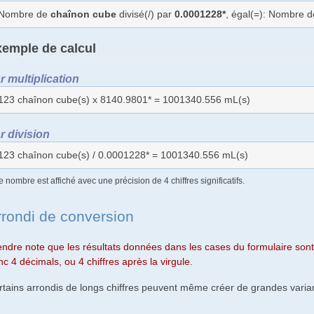
Nombre de
chaînon cube
divisé(/) par
0.0001228*
, égal(=): Nombre 
emple de calcul
r multiplication
123 chaînon cube(s) x 8140.9801* = 1001340.556 mL(s)
r division
123 chaînon cube(s) / 0.0001228* = 1001340.556 mL(s)
e nombre est affiché avec une précision de 4 chiffres significatifs.
rrondi de conversion
endre note que les résultats données dans les cases du formulaire sont 
c 4 décimals, ou 4 chiffres après la virgule.
rtains arrondis de longs chiffres peuvent même créer de grandes varian