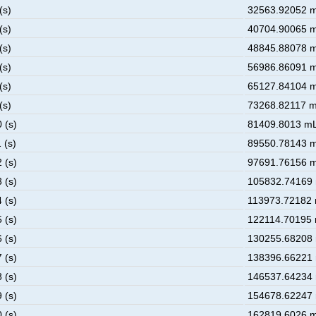
(s)
32563.92052 m
(s)
40704.90065 m
(s)
48845.88078 m
(s)
56986.86091 m
(s)
65127.84104 m
(s)
73268.82117 m
 (s)
81409.8013 mL
 (s)
89550.78143 m
 (s)
97691.76156 m
 (s)
105832.74169 
 (s)
113973.72182 
 (s)
122114.70195 
 (s)
130255.68208 
 (s)
138396.66221 
 (s)
146537.64234 
 (s)
154678.62247 
 (s)
162819.6026 m