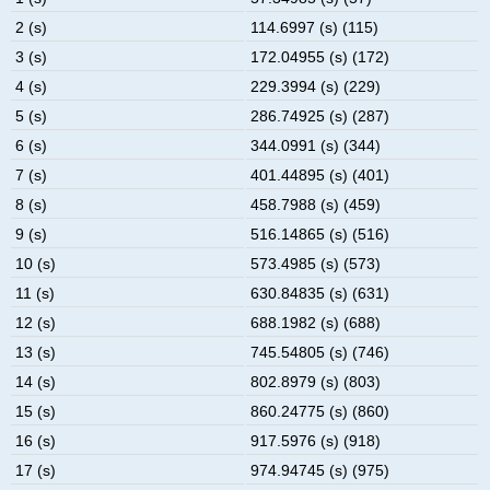
2 (s)
114.6997 (s) (115)
3 (s)
172.04955 (s) (172)
4 (s)
229.3994 (s) (229)
5 (s)
286.74925 (s) (287)
6 (s)
344.0991 (s) (344)
7 (s)
401.44895 (s) (401)
8 (s)
458.7988 (s) (459)
9 (s)
516.14865 (s) (516)
10 (s)
573.4985 (s) (573)
11 (s)
630.84835 (s) (631)
12 (s)
688.1982 (s) (688)
13 (s)
745.54805 (s) (746)
14 (s)
802.8979 (s) (803)
15 (s)
860.24775 (s) (860)
16 (s)
917.5976 (s) (918)
17 (s)
974.94745 (s) (975)