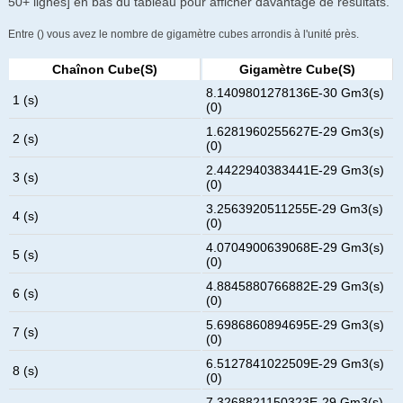
50+ lignes] en bas du tableau pour afficher davantage de résultats.
Entre () vous avez le nombre de gigamètre cubes arrondis à l'unité près.
Chaînon Cube(s)
Gigamètre Cube(s)
8.1409801278136E-30 Gm3(s)
1 (s)
(0)
1.6281960255627E-29 Gm3(s)
2 (s)
(0)
2.4422940383441E-29 Gm3(s)
3 (s)
(0)
3.2563920511255E-29 Gm3(s)
4 (s)
(0)
4.0704900639068E-29 Gm3(s)
5 (s)
(0)
4.8845880766882E-29 Gm3(s)
6 (s)
(0)
5.6986860894695E-29 Gm3(s)
7 (s)
(0)
6.5127841022509E-29 Gm3(s)
8 (s)
(0)
7.3268821150323E-29 Gm3(s)