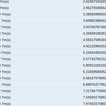
 Ym(s)
2.62467191601
 Ym(s)
2.95275590551
0 Ym(s)
3.28083989501
1 Ym(s)
3.60892388451
2 Ym(s)
3.93700787401
3 Ym(s)
4.26509186351
4 Ym(s)
4.59317585301
5 Ym(s)
4.92125984251
6 Ym(s)
5.24934383202
7 Ym(s)
5.57742782152
8 Ym(s)
5.90551181102
9 Ym(s)
6.23359580052
0 Ym(s)
6.56167979002
1 Ym(s)
6.88976377952
2 Ym(s)
7.21784776902
3 Ym(s)
7.54593175853
4 Ym(s)
7.87401574803