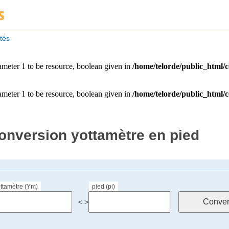
ités
onversion yottamètre en pied
ttamètre (Ym)
pied (pi)
< >