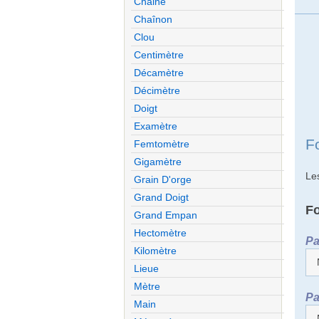
Chaine
Chaînon
Clou
Centimètre
Décamètre
Décimètre
Doigt
Examètre
F
Femtomètre
Gigamètre
Le
Grain D'orge
Grand Doigt
F
Grand Empan
Hectomètre
Pa
Kilomètre
Lieue
Mètre
Pa
Main