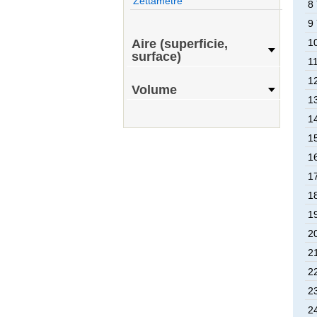
Zettamètre
8
9
Aire (superficie,
1
surface)
1
1
Volume
1
1
1
1
1
1
1
2
2
2
2
2