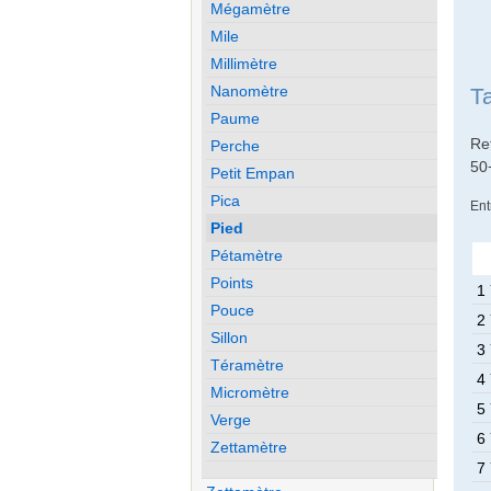
Mégamètre
Mile
Millimètre
Nanomètre
T
Paume
Re
Perche
50
Petit Empan
Pica
Ent
Pied
Pétamètre
Points
1
Pouce
2
Sillon
3
Téramètre
4
Micromètre
5
Verge
6
Zettamètre
7