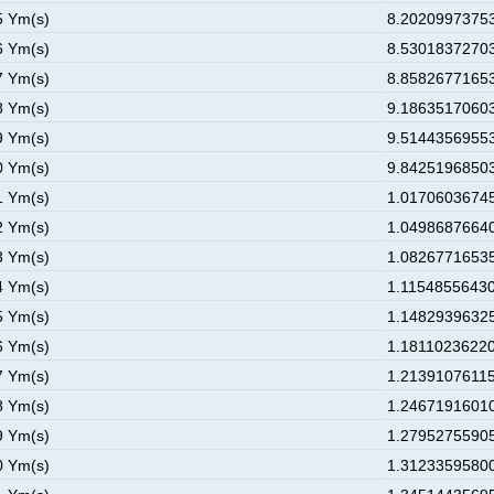
5 Ym(s)
8.20209973753
6 Ym(s)
8.53018372703
7 Ym(s)
8.85826771653
8 Ym(s)
9.18635170603
9 Ym(s)
9.51443569553
0 Ym(s)
9.84251968503
1 Ym(s)
1.01706036745
2 Ym(s)
1.04986876640
3 Ym(s)
1.08267716535
4 Ym(s)
1.11548556430
5 Ym(s)
1.14829396325
6 Ym(s)
1.18110236220
7 Ym(s)
1.21391076115
8 Ym(s)
1.24671916010
9 Ym(s)
1.27952755905
0 Ym(s)
1.31233595800