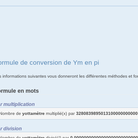
ormule de conversion de Ym en pi
s informations suivantes vous donneront les différentes méthodes et f
ormule en mots
r multiplication
Nombre de
yottamètre
multiplié(x) par
3280839895013100000000000
r division
Nombre de
yottamètre
divisé(/) par
0.0000000000000000000000000