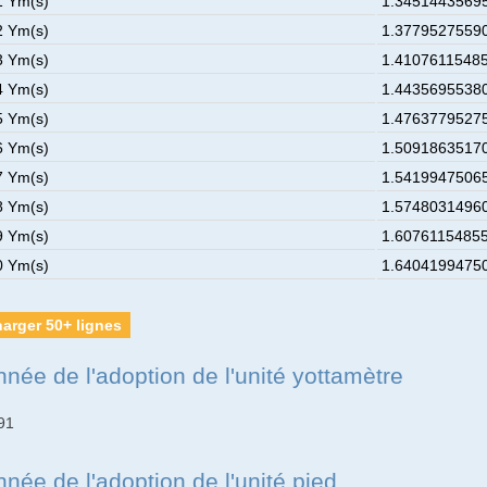
1 Ym(s)
1.34514435695
2 Ym(s)
1.37795275590
3 Ym(s)
1.41076115485
4 Ym(s)
1.44356955380
5 Ym(s)
1.47637795275
6 Ym(s)
1.50918635170
7 Ym(s)
1.54199475065
8 Ym(s)
1.57480314960
9 Ym(s)
1.60761154855
0 Ym(s)
1.64041994750
arger 50+ lignes
nnée de l'adoption de l'unité yottamètre
91
née de l'adoption de l'unité pied