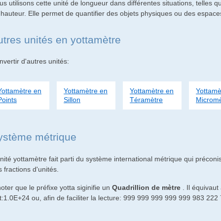
s utilisons cette unité de longueur dans différentes situations, telles 
 hauteur. Elle permet de quantifier des objets physiques ou des espace
utres unités en yottamètre
vertir d'autres unités:
Yottamètre en
Yottamètre en
Yottamètre en
Yottamè
Points
Sillon
Téramètre
Micromè
ystème métrique
nité yottamètre fait parti du système international métrique qui préconis
 fractions d'unités.
oter que le préfixe yotta siginifie un
Quadrillion de mètre
. Il équivaut
t:1.0E+24 ou, afin de faciliter la lecture: 999 999 999 999 999 983 222