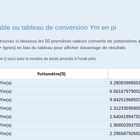
able ou tableau de conversion Ym en pi
trouvez ci-dessous les 50 premières valeurs convertis de yottamètres e
+ lignes] en bas du tableau pour afficher davantage de résultats.
re () vous avez le nombre de pieds arrondis à l'unité près.
Yottamètre(s)
 Ym(s)
3.28083989501
 Ym(s)
6.56167979002
 Ym(s)
9.84251968503
 Ym(s)
1.31233595800
 Ym(s)
1.64041994750
 Ym(s)
1.96850393700
 Ym(s)
2.29658792650