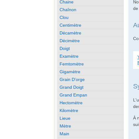
Nou
Chaine
de
Chaînon
Clou
A
Centimètre
Décamètre
Con
Décimètre
Doigt
Examètre
Femtomètre
Gigamètre
Grain D'orge
S
Grand Doigt
Grand Empan
L'u
Hectomètre
des
Kilomètre
À n
Lieue
sui
Mètre
Main