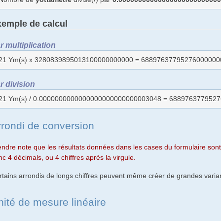
emple de calcul
r multiplication
21 Ym(s) x 3280839895013100000000000 = 688976377952760000000
r division
21 Ym(s) / 0.0000000000000000000000000003048 = 6889763779527
rrondi de conversion
endre note que les résultats données dans les cases du formulaire sont 
c 4 décimals, ou 4 chiffres après la virgule.
rtains arrondis de longs chiffres peuvent même créer de grandes varian
nité de mesure linéaire