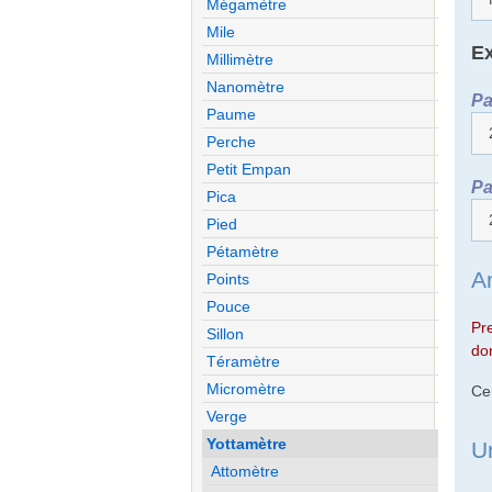
Mégamètre
Mile
Ex
Millimètre
Nanomètre
Pa
Paume
Perche
Petit Empan
Pa
Pica
Pied
Pétamètre
A
Points
Pouce
Pr
Sillon
don
Téramètre
Micromètre
Ce
Verge
Yottamètre
U
Attomètre