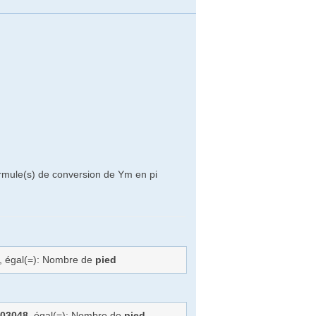
ormule(s) de conversion de Ym en pi
, égal(=): Nombre de
pied
003048
, égal(=): Nombre de
pied