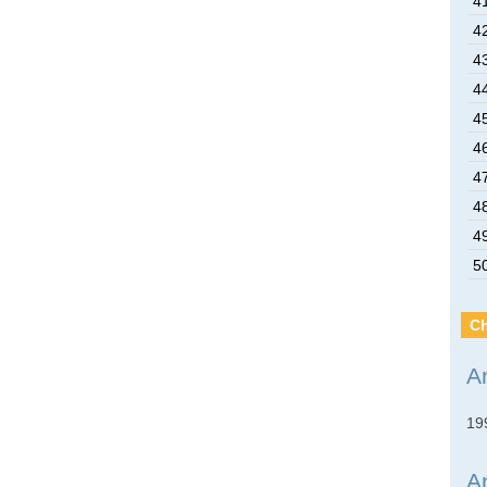
4
4
4
4
4
4
4
4
4
5
Ch
A
19
An