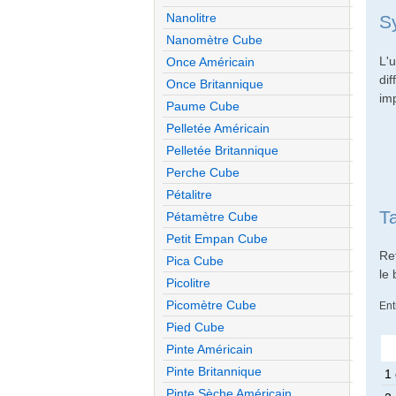
Nanolitre
S
Nanomètre Cube
L'
Once Américain
di
Once Britannique
imp
Paume Cube
Pelletée Américain
Pelletée Britannique
Perche Cube
Pétalitre
T
Pétamètre Cube
Petit Empan Cube
Re
Pica Cube
le
Picolitre
Picomètre Cube
Ent
Pied Cube
Pinte Américain
Pinte Britannique
1 
Pinte Sèche Américain