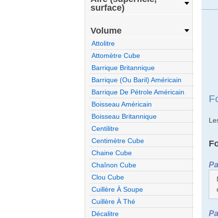
surface)
Volume
Attolitre
Attomètre Cube
Barrique Britannique
Barrique (ou Baril) Américain
Barrique De Pétrole Américain
F
Boisseau Américain
Boisseau Britannique
Le
Centilitre
Centimètre Cube
F
Chaine Cube
Pa
Chaînon Cube
Clou Cube
Cuillère À Soupe
Cuillère À Thé
Pa
Décalitre