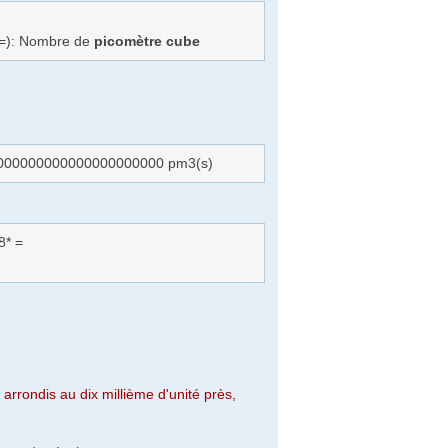
(=): Nombre de
picomètre cube
0000000000000000000000 pm3(s)
8* =
arrondis au dix millième d'unité près,