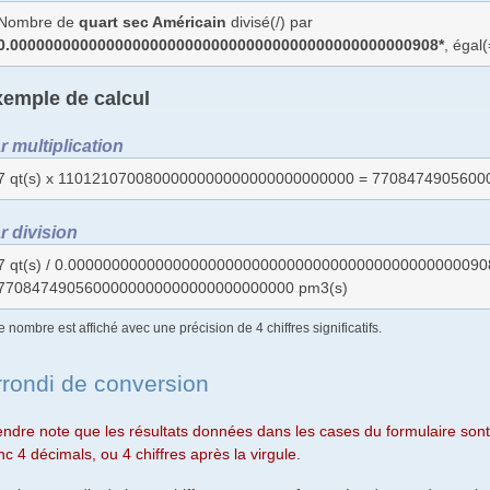
Nombre de
quart sec Américain
divisé(/) par
0.0000000000000000000000000000000000000000000000908*
, égal
emple de calcul
r multiplication
7 qt(s) x 1101210700800000000000000000000000 = 770847490560
r division
7 qt(s) / 0.000000000000000000000000000000000000000000000090
7708474905600000000000000000000000 pm3(s)
e nombre est affiché avec une précision de 4 chiffres significatifs.
rrondi de conversion
endre note que les résultats données dans les cases du formulaire sont 
c 4 décimals, ou 4 chiffres après la virgule.