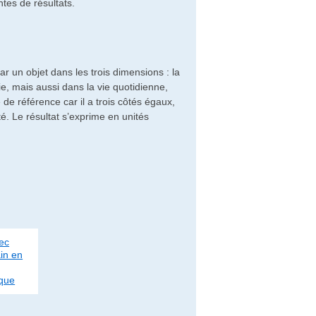
tes de résultats.
un objet dans les trois dimensions : la
ie, mais aussi dans la vie quotidienne,
de référence car il a trois côtés égaux,
té. Le résultat s’exprime en unités
ec
in en
ique