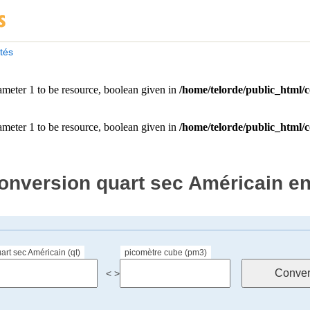
ités
onversion quart sec Américain e
art sec Américain (qt)
picomètre cube (pm3)
< >