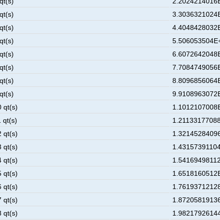
qt(s)
2.2024214016
qt(s)
3.3036321024
qt(s)
4.4048428032
qt(s)
5.506053504E+
qt(s)
6.6072642048
qt(s)
7.7084749056
qt(s)
8.8096856064
qt(s)
9.9108963072
 qt(s)
1.1012107008
 qt(s)
1.21133177088
 qt(s)
1.3214528409
 qt(s)
1.43157391104
 qt(s)
1.54169498112
 qt(s)
1.6518160512
 qt(s)
1.7619371212
 qt(s)
1.8720581913
 qt(s)
1.9821792614