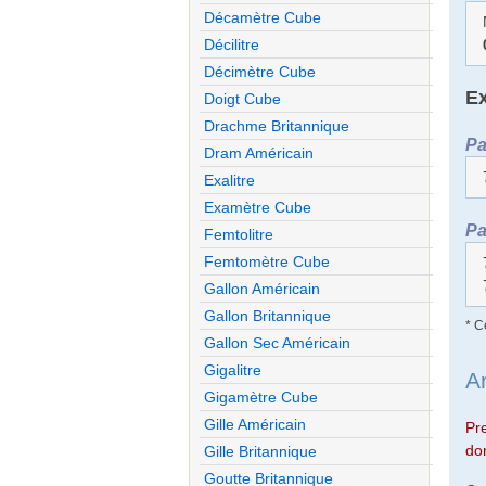
Décamètre Cube
Décilitre
Décimètre Cube
Ex
Doigt Cube
Drachme Britannique
Pa
Dram Américain
Exalitre
Examètre Cube
Pa
Femtolitre
Femtomètre Cube
Gallon Américain
Gallon Britannique
* C
Gallon Sec Américain
Gigalitre
A
Gigamètre Cube
Gille Américain
Pr
don
Gille Britannique
Goutte Britannique