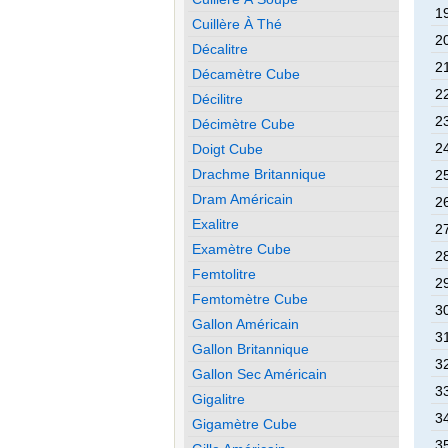
19
Cuillère À Thé
20
Décalitre
21
Décamètre Cube
22
Décilitre
23
Décimètre Cube
24
Doigt Cube
Drachme Britannique
25
Dram Américain
26
Exalitre
27
Examètre Cube
28
Femtolitre
29
Femtomètre Cube
30
Gallon Américain
31
Gallon Britannique
32
Gallon Sec Américain
33
Gigalitre
34
Gigamètre Cube
35