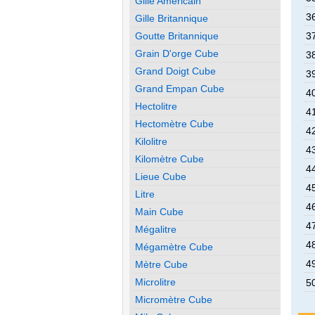
Gille Américain
36
Gille Britannique
Goutte Britannique
37
Grain D'orge Cube
38
Grand Doigt Cube
39
Grand Empan Cube
40
Hectolitre
41
Hectomètre Cube
42
Kilolitre
43
Kilomètre Cube
44
Lieue Cube
45
Litre
46
Main Cube
47
Mégalitre
48
Mégamètre Cube
49
Mètre Cube
Microlitre
50
Micromètre Cube