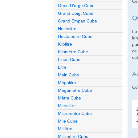
Ce
Grain D'orge Cube
Grand Doigt Cube
Q
Grand Empan Cube
Hectolitre
Le
Hectomètre Cube
lon
Kilolitre
pa
ce 
Kilomètre Cube
cu
Lieue Cube
Litre
A
Main Cube
Mégalitre
Con
Mégamètre Cube
Mètre Cube
Microlitre
Micromètre Cube
Mile Cube
Millilitre
Millimètre Cube