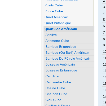
2 
Points Cube
3 
Pouce Cube
4 
Quart Américain
5 
Quart Britannique
6 
Quart Sec Américain
7 
Attolitre
8 
Attomètre Cube
9 
Barrique Britannique
10
Barrique (ou Baril) Américain
11
Barrique De Pétrole Américain
Boisseau Américain
12
Boisseau Britannique
13
Centilitre
14
Centimètre Cube
15
Chaine Cube
16
Chaînon Cube
17
Clou Cube
18
Cuillère À Soupe