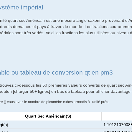
ystème impérial
unité quart sec Américain est une mesure anglo-saxonne provenant d'A
fférents domaines et pays à travers le monde. Les fractions couramment 
ériales sont très variés. Voici les fractions les plus utilisées au niveau 
able ou tableau de conversion qt en pm3
trouvez ci-dessous les 50 premières valeurs convertis de quart sec Am
 bouton [charger 50+ lignes] en bas du tableau pour afficher davantage 
re () vous avez le nombre de picomètre cubes arrondis à l'unité près.
Quart Sec Américain(s)
qt(s)
1.1012107008