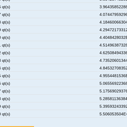
 qt(s)
3.9643585228
 qt(s)
4.0744795929
 qt(s)
4.1846006630
 qt(s)
4.2947217331
 qt(s)
4.4048428032
 qt(s)
4.5149638732
 qt(s)
4.6250849433
 qt(s)
4.7352060134
 qt(s)
4.8453270835
 qt(s)
4.9554481536
 qt(s)
5.0655692236
 qt(s)
5.1756902937
 qt(s)
5.28581136384
 qt(s)
5.3959324339
 qt(s)
5.506053504E+