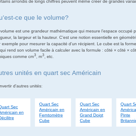
rtains arrondis de longs chiffres peuvent même créer de grandes varian
u’est-ce que le volume?
 volume est une grandeur mathématique qui mesure l’espace occupé par 
gueur, la largeur et la hauteur. C’est une notion essentielle en géométr
r exemple pour mesurer la capacité d’un récipient. Le cube est la forme 
qui rend son volume facile à calculer avec la formule : côté × côté × cô
3
3
biques comme cm
, m
, etc.
utres unités en quart sec Américain
vertir d'autres unités:
Quart Sec
Quart Sec
Quart S
Quart Sec
Américain en
Américain en
América
Américain en
Femtomètre
Grand Doigt
Pinte
Décilitre
Cube
Cube
Britann