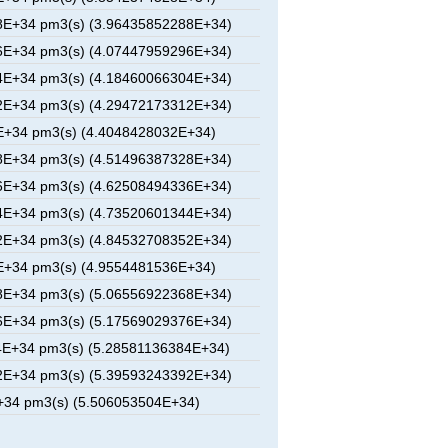
8E+34 pm3(s) (3.96435852288E+34)
6E+34 pm3(s) (4.07447959296E+34)
4E+34 pm3(s) (4.18460066304E+34)
2E+34 pm3(s) (4.29472173312E+34)
E+34 pm3(s) (4.4048428032E+34)
8E+34 pm3(s) (4.51496387328E+34)
6E+34 pm3(s) (4.62508494336E+34)
4E+34 pm3(s) (4.73520601344E+34)
2E+34 pm3(s) (4.84532708352E+34)
E+34 pm3(s) (4.9554481536E+34)
8E+34 pm3(s) (5.06556922368E+34)
6E+34 pm3(s) (5.17569029376E+34)
E+34 pm3(s) (5.28581136384E+34)
2E+34 pm3(s) (5.39593243392E+34)
34 pm3(s) (5.506053504E+34)