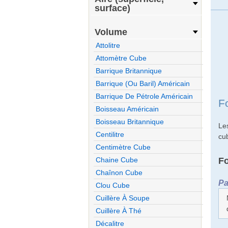
surface)
Volume
Attolitre
Attomètre Cube
Barrique Britannique
Barrique (ou Baril) Américain
Barrique De Pétrole Américain
F
Boisseau Américain
Boisseau Britannique
Le
Centilitre
cu
Centimètre Cube
F
Chaine Cube
Chaînon Cube
Pa
Clou Cube
Cuillère À Soupe
Cuillère À Thé
Décalitre