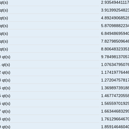
qt(s)
2.93549441117
qt(s)
3.91399254823
qt(s)
4.89249068528
qt(s)
5.87098882234
qt(s)
6.84948695940
qt(s)
7.82798509646
qt(s)
8.80648323351
 qt(s)
9.78498137057
 qt(s)
1.07634795076
 qt(s)
1.17419776446
 qt(s)
1.27204757817
 qt(s)
1.36989739188
 qt(s)
1.46774720558
 qt(s)
1.56559701929
 qt(s)
1.66344683299
 qt(s)
1.76129664670
 qt(s)
1.85914646040