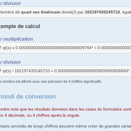
r division
Nombre de
quart sec Américain
divisé(/) par
102197435245710
, éga
emple de calcul
r multiplication
7 qt(s) x 0.0000000000000000000000000009784* = 0.0000000000000
r division
7 qt(s) / 102197435245710 = 0.000000000000000000000000006849* l
e nombre est affiché avec une précision de 4 chiffres significatifs.
rrondi de conversion
endre note que les résultats données dans les cases du formulaire sont 
c 4 décimals, ou 4 chiffres après la virgule.
rtains arrondis de longs chiffres peuvent même créer de grandes varian