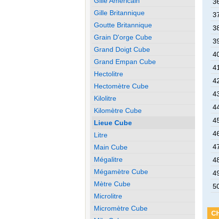
Gille Américain
36
Gille Britannique
37
Goutte Britannique
38
Grain D'orge Cube
39
Grand Doigt Cube
40
Grand Empan Cube
41
Hectolitre
42
Hectomètre Cube
43
Kilolitre
44
Kilomètre Cube
45
Lieue Cube
46
Litre
47
Main Cube
Mégalitre
48
Mégamètre Cube
49
Mètre Cube
50
Microlitre
Micromètre Cube
Ch