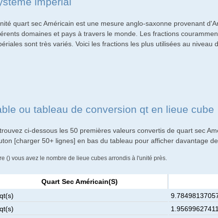
ystème impérial
unité quart sec Américain est une mesure anglo-saxonne provenant d'A
fférents domaines et pays à travers le monde. Les fractions couramment 
ériales sont très variés. Voici les fractions les plus utilisées au niveau 
able ou tableau de conversion qt en lieue cube
trouvez ci-dessous les 50 premières valeurs convertis de quart sec Amé
uton [charger 50+ lignes] en bas du tableau pour afficher davantage de 
re () vous avez le nombre de lieue cubes arrondis à l'unité près.
Quart Sec Américain(s)
qt(s)
9.78498137057
qt(s)
1.95699627411