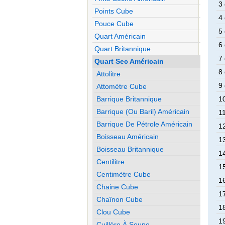
3 
Points Cube
4 
Pouce Cube
5 
Quart Américain
6 
Quart Britannique
7 
Quart Sec Américain
8 
Attolitre
9 
Attomètre Cube
Barrique Britannique
10
Barrique (ou Baril) Américain
11
Barrique De Pétrole Américain
12
Boisseau Américain
13
Boisseau Britannique
14
Centilitre
15
Centimètre Cube
16
Chaine Cube
17
Chaînon Cube
18
Clou Cube
19
Cuillère À Soupe