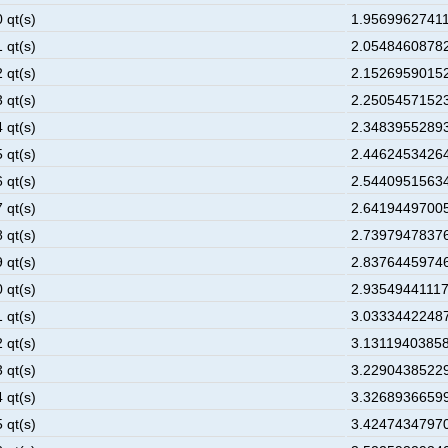
 qt(s)
1.95699627411
 qt(s)
2.05484608782
 qt(s)
2.15269590152
 qt(s)
2.25054571523
 qt(s)
2.34839552893
 qt(s)
2.44624534264
 qt(s)
2.54409515634
 qt(s)
2.64194497005
 qt(s)
2.73979478376
 qt(s)
2.83764459746
 qt(s)
2.93549441117
 qt(s)
3.03334422487
 qt(s)
3.13119403858
 qt(s)
3.22904385229
 qt(s)
3.32689366599
 qt(s)
3.42474347970