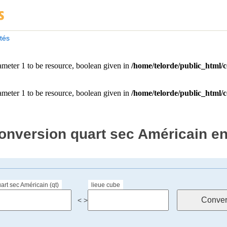
ités
onversion quart sec Américain en
art sec Américain (qt)
lieue cube
< >