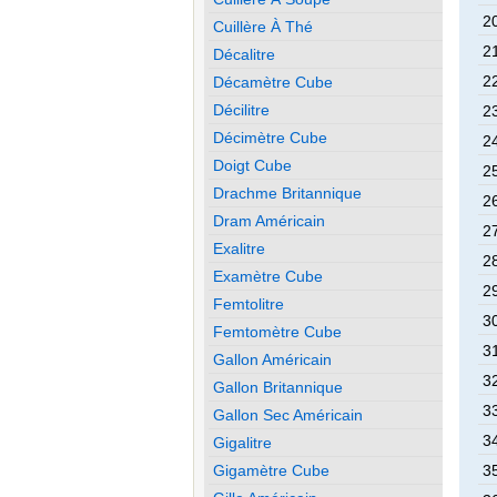
20
Cuillère À Thé
21
Décalitre
22
Décamètre Cube
Décilitre
23
Décimètre Cube
24
Doigt Cube
25
Drachme Britannique
26
Dram Américain
27
Exalitre
28
Examètre Cube
29
Femtolitre
30
Femtomètre Cube
31
Gallon Américain
32
Gallon Britannique
33
Gallon Sec Américain
34
Gigalitre
Gigamètre Cube
35