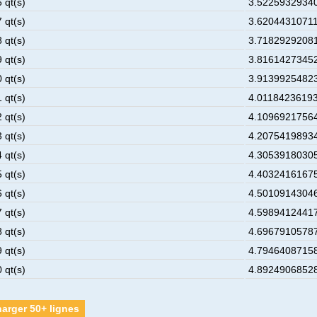
 qt(s)
3.52259329340
 qt(s)
3.62044310711
 qt(s)
3.71829292081
 qt(s)
3.81614273452
 qt(s)
3.91399254823
 qt(s)
4.01184236193
 qt(s)
4.10969217564
 qt(s)
4.20754198934
 qt(s)
4.30539180305
 qt(s)
4.40324161675
 qt(s)
4.50109143046
 qt(s)
4.59894124417
 qt(s)
4.69679105787
 qt(s)
4.79464087158
 qt(s)
4.89249068528
arger 50+ lignes