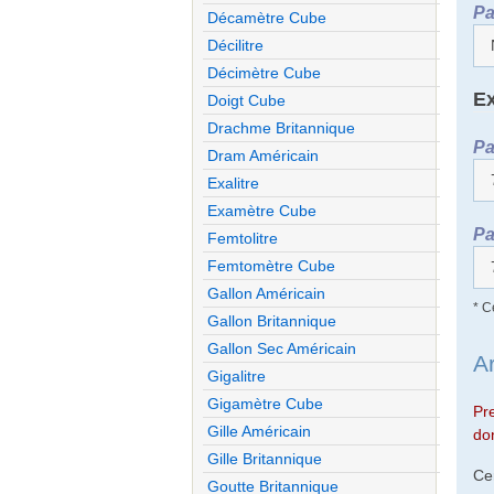
Pa
Décamètre Cube
Décilitre
Décimètre Cube
Ex
Doigt Cube
Drachme Britannique
Pa
Dram Américain
Exalitre
Examètre Cube
Pa
Femtolitre
Femtomètre Cube
Gallon Américain
* C
Gallon Britannique
Gallon Sec Américain
A
Gigalitre
Gigamètre Cube
Pr
Gille Américain
don
Gille Britannique
Ce
Goutte Britannique