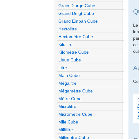
Grain D'orge Cube
Q
Grand Doigt Cube
Grand Empan Cube
Le
Hectolitre
lon
Hectomètre Cube
pa
Kilolitre
ce 
cu
Kilomètre Cube
Lieue Cube
A
Litre
Main Cube
Con
Mégalitre
Mégamètre Cube
Mètre Cube
Microlitre
Micromètre Cube
Mile Cube
Millilitre
Millimètre Cube