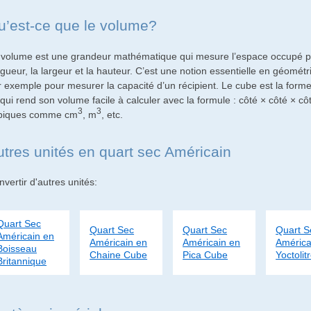
u’est-ce que le volume?
 volume est une grandeur mathématique qui mesure l’espace occupé par 
gueur, la largeur et la hauteur. C’est une notion essentielle en géométr
r exemple pour mesurer la capacité d’un récipient. Le cube est la forme 
qui rend son volume facile à calculer avec la formule : côté × côté × cô
3
3
biques comme cm
, m
, etc.
utres unités en quart sec Américain
vertir d'autres unités:
Quart Sec
Quart Sec
Quart Sec
Quart S
Américain en
Américain en
Américain en
América
Boisseau
Chaine Cube
Pica Cube
Yoctolit
Britannique