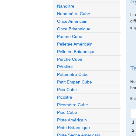
S
Nanolitre
Nanomètre Cube
L'
di
Once Américain
imp
Once Britannique
Paume Cube
Pelletée Américain
Pelletée Britannique
Perche Cube
Pétalitre
T
Pétamètre Cube
Re
Petit Empan Cube
bo
Pica Cube
Picolitre
Ent
Picomètre Cube
Pied Cube
Pinte Américain
1 
Pinte Britannique
2 
Pinte Sèche Américain