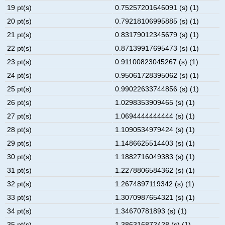
19 pt(s)
0.75257201646091 (s) (1)
20 pt(s)
0.79218106995885 (s) (1)
21 pt(s)
0.83179012345679 (s) (1)
22 pt(s)
0.87139917695473 (s) (1)
23 pt(s)
0.91100823045267 (s) (1)
24 pt(s)
0.95061728395062 (s) (1)
25 pt(s)
0.99022633744856 (s) (1)
26 pt(s)
1.0298353909465 (s) (1)
27 pt(s)
1.0694444444444 (s) (1)
28 pt(s)
1.1090534979424 (s) (1)
29 pt(s)
1.1486625514403 (s) (1)
30 pt(s)
1.1882716049383 (s) (1)
31 pt(s)
1.2278806584362 (s) (1)
32 pt(s)
1.2674897119342 (s) (1)
33 pt(s)
1.3070987654321 (s) (1)
34 pt(s)
1.34670781893 (s) (1)
35 pt(s)
1.386316872428 (s) (1)