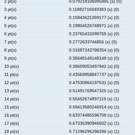
2 pt(s)
0.079218106995885 (s) (0)
3 pt(s)
0.11882716049383 (s) (0)
4 pt(s)
0.15843621399177 (s) (0)
5 pt(s)
0.19804526748971 (s) (0)
6 pt(s)
0.23765432098765 (s) (0)
7 pt(s)
0.2772633744856 (s) (0)
8 pt(s)
0.31687242798354 (s) (0)
9 pt(s)
0.35648148148148 (s) (0)
10 pt(s)
0.39609053497942 (s) (0)
11 pt(s)
0.43569958847737 (s) (0)
12 pt(s)
0.47530864197531 (s) (0)
13 pt(s)
0.51491769547325 (s) (1)
14 pt(s)
0.55452674897119 (s) (1)
15 pt(s)
0.59413580246914 (s) (1)
16 pt(s)
0.63374485596708 (s) (1)
17 pt(s)
0.67335390946502 (s) (1)
18 pt(s)
0.71296296296296 (s) (1)