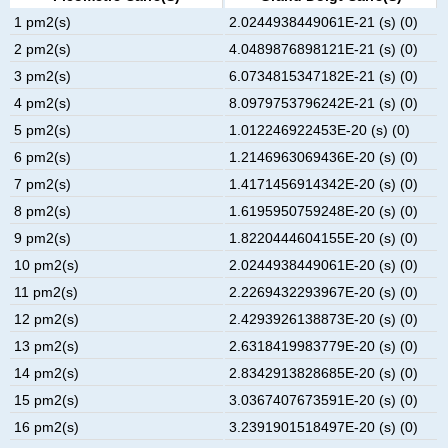
1 pm2(s)
2.0244938449061E-21 (s) (0)
2 pm2(s)
4.0489876898121E-21 (s) (0)
3 pm2(s)
6.0734815347182E-21 (s) (0)
4 pm2(s)
8.0979753796242E-21 (s) (0)
5 pm2(s)
1.012246922453E-20 (s) (0)
6 pm2(s)
1.2146963069436E-20 (s) (0)
7 pm2(s)
1.4171456914342E-20 (s) (0)
8 pm2(s)
1.6195950759248E-20 (s) (0)
9 pm2(s)
1.8220444604155E-20 (s) (0)
10 pm2(s)
2.0244938449061E-20 (s) (0)
11 pm2(s)
2.2269432293967E-20 (s) (0)
12 pm2(s)
2.4293926138873E-20 (s) (0)
13 pm2(s)
2.6318419983779E-20 (s) (0)
14 pm2(s)
2.8342913828685E-20 (s) (0)
15 pm2(s)
3.0367407673591E-20 (s) (0)
16 pm2(s)
3.2391901518497E-20 (s) (0)