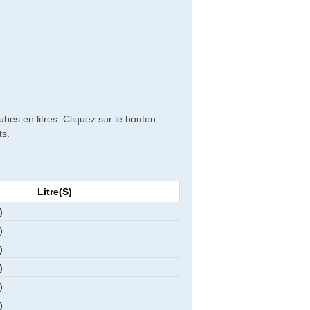
bes en litres. Cliquez sur le bouton
ts.
Litre(s)
)
)
)
)
)
)