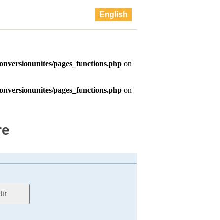
English
re