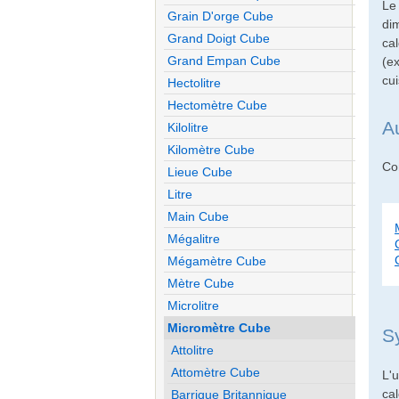
Le
Grain D'orge Cube
di
Grand Doigt Cube
cal
Grand Empan Cube
(e
cui
Hectolitre
Hectomètre Cube
A
Kilolitre
Kilomètre Cube
Con
Lieue Cube
Litre
Main Cube
Mégalitre
Mégamètre Cube
Mètre Cube
Microlitre
Micromètre Cube
S
Attolitre
Attomètre Cube
L'u
cal
Barrique Britannique