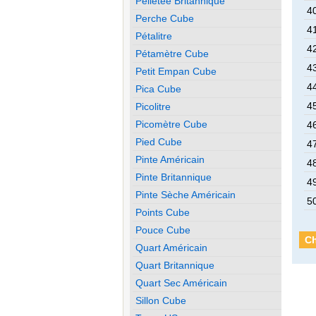
Pelletée Britannique
4
Perche Cube
4
Pétalitre
4
Pétamètre Cube
4
Petit Empan Cube
4
Pica Cube
4
Picolitre
Picomètre Cube
4
Pied Cube
4
Pinte Américain
4
Pinte Britannique
4
Pinte Sèche Américain
5
Points Cube
Pouce Cube
Ch
Quart Américain
Quart Britannique
Quart Sec Américain
Sillon Cube