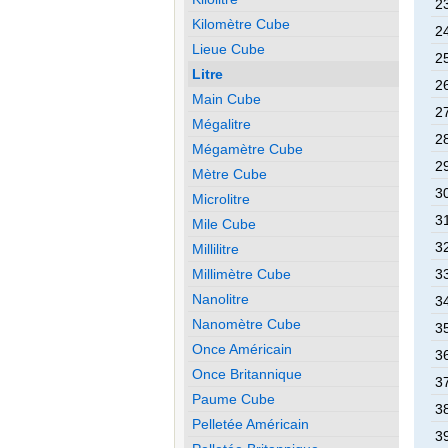
2
Kilomètre Cube
2
Lieue Cube
2
Litre
2
Main Cube
2
Mégalitre
2
Mégamètre Cube
2
Mètre Cube
3
Microlitre
3
Mile Cube
3
Millilitre
Millimètre Cube
3
Nanolitre
3
Nanomètre Cube
3
Once Américain
3
Once Britannique
3
Paume Cube
3
Pelletée Américain
3