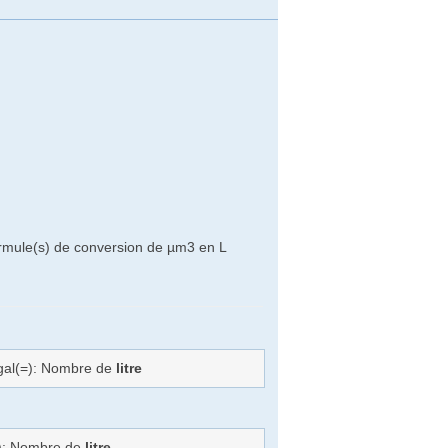
ormule(s) de conversion de µm3 en L
égal(=): Nombre de
litre
=): Nombre de
litre