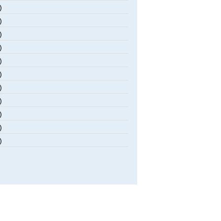
)
)
)
)
)
)
)
)
)
)
)