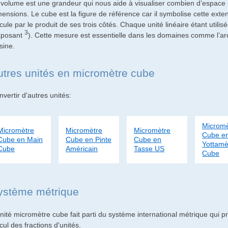
 volume est une grandeur qui nous aide à visualiser combien d’espace u
mensions. Le cube est la figure de référence car il symbolise cette ext
cule par le produit de ses trois côtés. Chaque unité linéaire étant utilis
3
xposant
). Cette mesure est essentielle dans les domaines comme l’ar
sine.
utres unités en micromètre cube
vertir d'autres unités:
Micromè
Micromètre
Micromètre
Micromètre
Cube e
Cube en Main
Cube en Pinte
Cube en
Yottamè
Cube
Américain
Tasse US
Cube
ystème métrique
nité micromètre cube fait parti du système international métrique qui pr
cul des fractions d'unités.