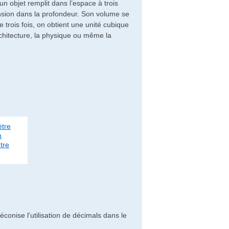
n objet remplit dans l’espace à trois
ension dans la profondeur. Son volume se
ée trois fois, on obtient une unité cubique
chitecture, la physique ou même la
tre
n
tre
éconise l'utilisation de décimals dans le