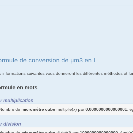
ormule de conversion de µm3 en L
s informations suivantes vous donneront les différentes méthodes et f
ormule en mots
r multiplication
Nombre de
micromètre cube
multiplié(x) par
0.0000000000000001
, 
r division
Nombre de
micromètre cube
divisé(/) par
1000000000000000
, égal(