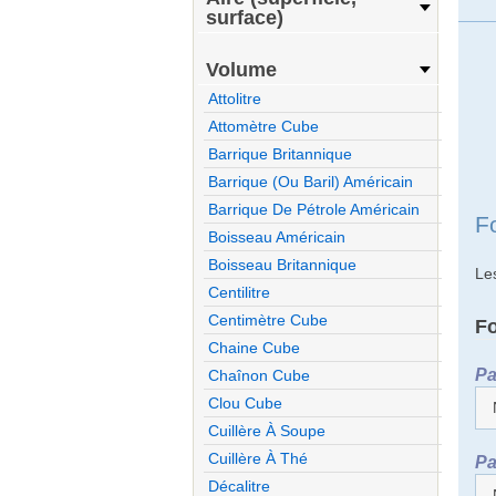
surface)
Volume
Attolitre
Attomètre Cube
Barrique Britannique
Barrique (ou Baril) Américain
Barrique De Pétrole Américain
F
Boisseau Américain
Boisseau Britannique
Le
Centilitre
Centimètre Cube
F
Chaine Cube
Pa
Chaînon Cube
Clou Cube
Cuillère À Soupe
Cuillère À Thé
Pa
Décalitre