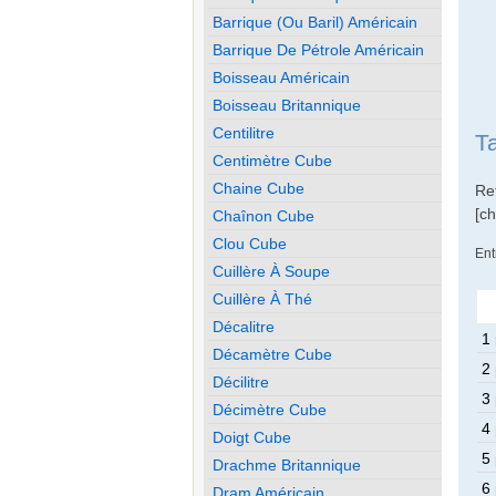
Barrique (ou Baril) Américain
Barrique De Pétrole Américain
Boisseau Américain
Boisseau Britannique
Centilitre
T
Centimètre Cube
Chaine Cube
Re
[c
Chaînon Cube
Clou Cube
Ent
Cuillère À Soupe
Cuillère À Thé
Décalitre
1
Décamètre Cube
2
Décilitre
3
Décimètre Cube
4
Doigt Cube
5
Drachme Britannique
6
Dram Américain