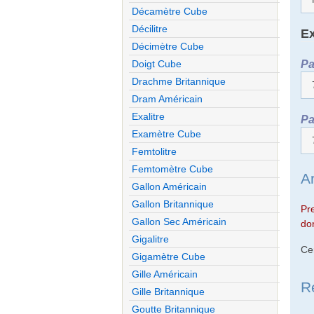
Décamètre Cube
Décilitre
Ex
Décimètre Cube
Pa
Doigt Cube
Drachme Britannique
Dram Américain
Exalitre
Pa
Examètre Cube
Femtolitre
Femtomètre Cube
A
Gallon Américain
Gallon Britannique
Pr
Gallon Sec Américain
don
Gigalitre
Ce
Gigamètre Cube
Gille Américain
R
Gille Britannique
Goutte Britannique