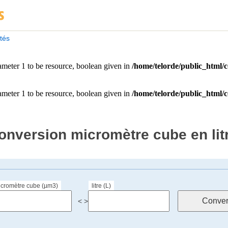
ités
onversion micromètre cube en lit
icromètre cube (µm3)
litre (L)
< >