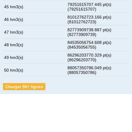
79251615707.445 pt(s)
45 hm3(s)
(79251615707)
81012762723.166 pt(s)
46 hm3(s)
(81012762723)
82773909738.887 pt(s)
47 hm3(s)
(82773909739)
84535056754.608 pt(s)
48 hm3(s)
(84535056755)
86296203770.329 pt(s)
49 hm3(s)
(86296203770)
88057350786.049 pt(s)
50 hm3(s)
(88057350786)
Charger 50+ lignes