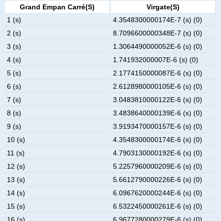
Grand Empan Carré(s)
Virgate(s)
1 (s)
4.3548300000174E-7 (s) (0)
2 (s)
8.7096600000348E-7 (s) (0)
3 (s)
1.3064490000052E-6 (s) (0)
4 (s)
1.741932000007E-6 (s) (0)
5 (s)
2.1774150000087E-6 (s) (0)
6 (s)
2.6128980000105E-6 (s) (0)
7 (s)
3.0483810000122E-6 (s) (0)
8 (s)
3.4838640000139E-6 (s) (0)
9 (s)
3.9193470000157E-6 (s) (0)
10 (s)
4.3548300000174E-6 (s) (0)
11 (s)
4.7903130000192E-6 (s) (0)
12 (s)
5.2257960000209E-6 (s) (0)
13 (s)
5.6612790000226E-6 (s) (0)
14 (s)
6.0967620000244E-6 (s) (0)
15 (s)
6.5322450000261E-6 (s) (0)
16 (s)
6.9677280000279E-6 (s) (0)