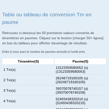
Table ou tableau de conversion Tm en
paume
Retrouvez ci-dessous les 50 premières valeurs convertis de
téramètres en paumes. Cliquez sur le bouton [charger 50+ lignes]
en bas du tableau pour afficher davantage de résultats.
Entre () vous avez le nombre de paumes arrondis à l'unité près.
Téramètre(s)
Paume(s)
13123359580052 (s)
1 Tm(s)
(13123359580053)
26246719160105 (s)
2 Tm(s)
(26246719160105)
39370078740157 (s)
3 Tm(s)
(39370078740158)
52493438320210 (s)
4 Tm(s)
(52493438320210)