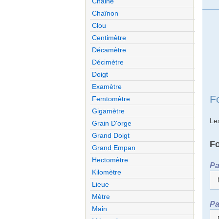
Chaine
Chaînon
Clou
Centimètre
Décamètre
Décimètre
Doigt
Examètre
F
Femtomètre
Gigamètre
Le
Grain D'orge
Grand Doigt
F
Grand Empan
Hectomètre
Pa
Kilomètre
Lieue
Mètre
Pa
Main