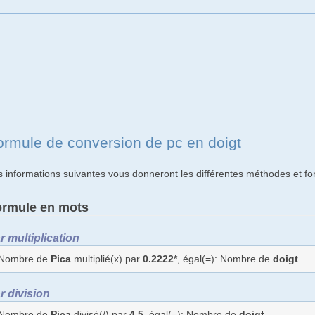
ormule de conversion de pc en doigt
s informations suivantes vous donneront les différentes méthodes et fo
ormule en mots
r multiplication
Nombre de
Pica
multiplié(x) par
0.2222*
, égal(=): Nombre de
doigt
r division
Nombre de
Pica
divisé(/) par
4.5
, égal(=): Nombre de
doigt