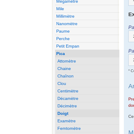
Mégamètre
Mile
Ex
Millimètre
Nanomètre
Pa
Paume
Perche
Petit Empan
Pa
Pica
Attomètre
Chaine
* C
Chaînon
Clou
A
Centimètre
Décamètre
Pr
don
Décimètre
Doigt
Ce
Examètre
Femtomètre
M