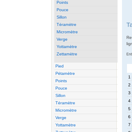
Points
Pouce
Sillon
T
Téramètre
Micromètre
Re
Verge
li
Yottamètre
Zettamètre
Ent
Pied
Pétamètre
1 
Points
2 
Pouce
3 
Sillon
4 
Téramètre
5 
Micromètre
6 
Verge
7 
Yottamètre