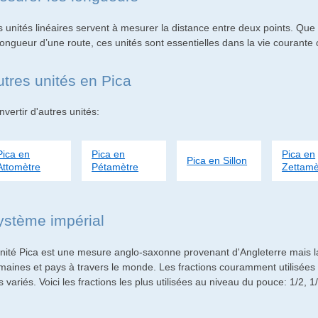
s unités linéaires servent à mesurer la distance entre deux points. Que 
 longueur d’une route, ces unités sont essentielles dans la vie courant
utres unités en Pica
vertir d'autres unités:
Pica en
Pica en
Pica en
Pica en Sillon
Attomètre
Pétamètre
Zettamè
ystème impérial
unité Pica est une mesure anglo-saxonne provenant d'Angleterre mais l
maines et pays à travers le monde. Les fractions couramment utilisées p
s variés. Voici les fractions les plus utilisées au niveau du pouce: 1/2, 1/