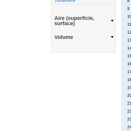
Zettamètre
8 
9 
1
Aire (superficie,
surface)
11
1
Volume
1
1
1
1
1
1
1
2
2
2
2
2