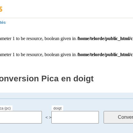
ités
onversion Pica en doigt
ca (pc)
doigt
< >