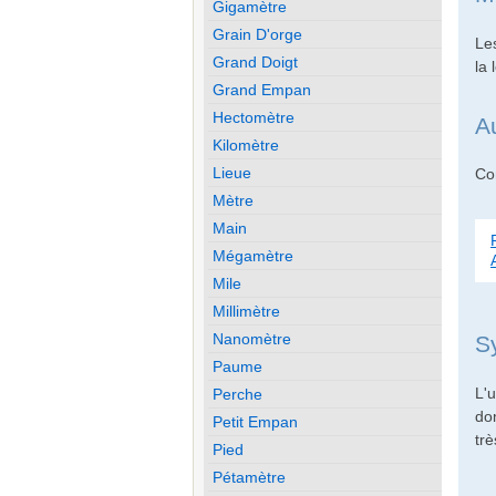
Gigamètre
Grain D'orge
Le
Grand Doigt
la
Grand Empan
Hectomètre
A
Kilomètre
Lieue
Con
Mètre
Main
Mégamètre
Mile
Millimètre
Nanomètre
S
Paume
L'
Perche
do
Petit Empan
trè
Pied
Pétamètre