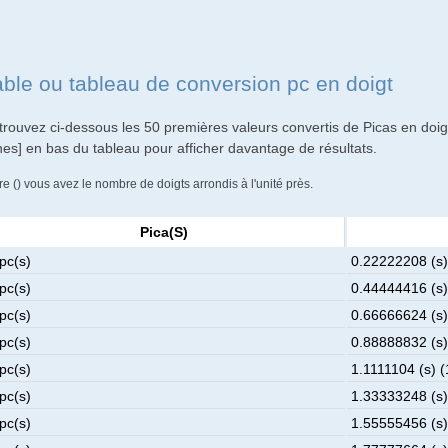
able ou tableau de conversion pc en doigt
trouvez ci-dessous les 50 premières valeurs convertis de Picas en doig
gnes] en bas du tableau pour afficher davantage de résultats.
re () vous avez le nombre de doigts arrondis à l'unité près.
Pica(s)
pc(s)
0.22222208 (s)
pc(s)
0.44444416 (s)
pc(s)
0.66666624 (s)
pc(s)
0.88888832 (s)
pc(s)
1.1111104 (s) (
pc(s)
1.33333248 (s)
pc(s)
1.55555456 (s)