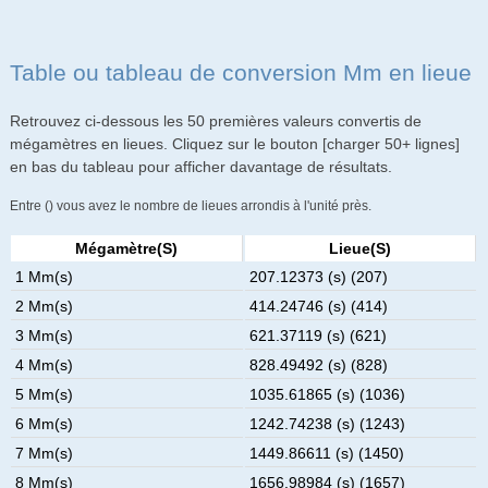
Table ou tableau de conversion Mm en lieue
Retrouvez ci-dessous les 50 premières valeurs convertis de
mégamètres en lieues. Cliquez sur le bouton [charger 50+ lignes]
en bas du tableau pour afficher davantage de résultats.
Entre () vous avez le nombre de lieues arrondis à l'unité près.
Mégamètre(s)
Lieue(s)
1 Mm(s)
207.12373 (s) (207)
2 Mm(s)
414.24746 (s) (414)
3 Mm(s)
621.37119 (s) (621)
4 Mm(s)
828.49492 (s) (828)
5 Mm(s)
1035.61865 (s) (1036)
6 Mm(s)
1242.74238 (s) (1243)
7 Mm(s)
1449.86611 (s) (1450)
8 Mm(s)
1656.98984 (s) (1657)