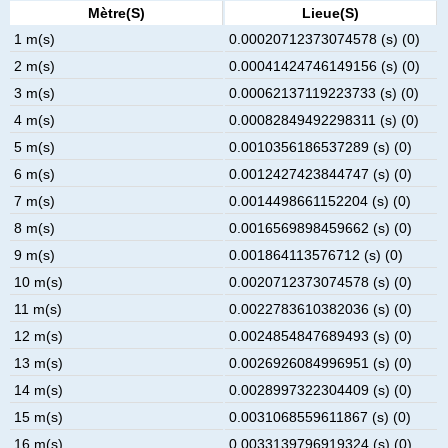
Mètre(s)
Lieue(s)
1 m(s)
0.00020712373074578 (s) (0)
2 m(s)
0.00041424746149156 (s) (0)
3 m(s)
0.00062137119223733 (s) (0)
4 m(s)
0.00082849492298311 (s) (0)
5 m(s)
0.0010356186537289 (s) (0)
6 m(s)
0.0012427423844747 (s) (0)
7 m(s)
0.0014498661152204 (s) (0)
8 m(s)
0.0016569898459662 (s) (0)
9 m(s)
0.001864113576712 (s) (0)
10 m(s)
0.0020712373074578 (s) (0)
11 m(s)
0.0022783610382036 (s) (0)
12 m(s)
0.0024854847689493 (s) (0)
13 m(s)
0.0026926084996951 (s) (0)
14 m(s)
0.0028997322304409 (s) (0)
15 m(s)
0.0031068559611867 (s) (0)
16 m(s)
0.0033139796919324 (s) (0)