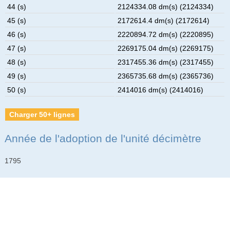
44 (s)
2124334.08 dm(s) (2124334)
45 (s)
2172614.4 dm(s) (2172614)
46 (s)
2220894.72 dm(s) (2220895)
47 (s)
2269175.04 dm(s) (2269175)
48 (s)
2317455.36 dm(s) (2317455)
49 (s)
2365735.68 dm(s) (2365736)
50 (s)
2414016 dm(s) (2414016)
Charger 50+ lignes
Année de l'adoption de l'unité décimètre
1795