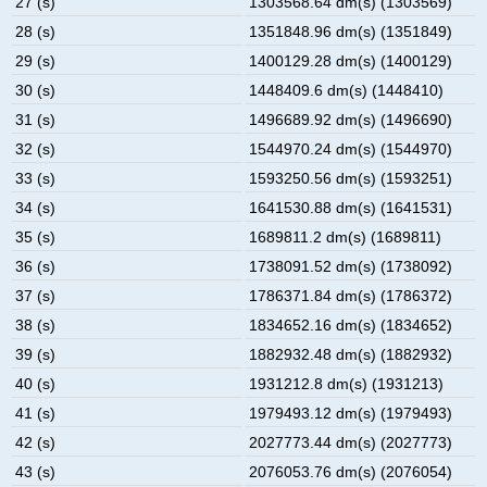
27 (s)
1303568.64 dm(s) (1303569)
28 (s)
1351848.96 dm(s) (1351849)
29 (s)
1400129.28 dm(s) (1400129)
30 (s)
1448409.6 dm(s) (1448410)
31 (s)
1496689.92 dm(s) (1496690)
32 (s)
1544970.24 dm(s) (1544970)
33 (s)
1593250.56 dm(s) (1593251)
34 (s)
1641530.88 dm(s) (1641531)
35 (s)
1689811.2 dm(s) (1689811)
36 (s)
1738091.52 dm(s) (1738092)
37 (s)
1786371.84 dm(s) (1786372)
38 (s)
1834652.16 dm(s) (1834652)
39 (s)
1882932.48 dm(s) (1882932)
40 (s)
1931212.8 dm(s) (1931213)
41 (s)
1979493.12 dm(s) (1979493)
42 (s)
2027773.44 dm(s) (2027773)
43 (s)
2076053.76 dm(s) (2076054)