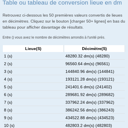
Table ou tableau de conversion lieue en dm
Retrouvez ci-dessous les 50 premières valeurs convertis de lieues
en décimètres. Cliquez sur le bouton [charger 50+ lignes] en bas du
tableau pour afficher davantage de résultats.
Entre () vous avez le nombre de décimètres arrondis à l'unité près.
Lieue(s)
Décimètre(s)
1 (s)
48280.32 dm(s) (48280)
2 (s)
96560.64 dm(s) (96561)
3 (s)
144840.96 dm(s) (144841)
4 (s)
193121.28 dm(s) (193121)
5 (s)
241401.6 dm(s) (241402)
6 (s)
289681.92 dm(s) (289682)
7 (s)
337962.24 dm(s) (337962)
8 (s)
386242.56 dm(s) (386243)
9 (s)
434522.88 dm(s) (434523)
10 (s)
482803.2 dm(s) (482803)