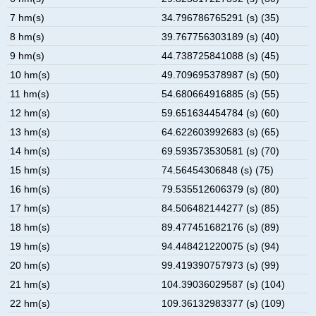
7 hm(s)
34.796786765291 (s) (35)
8 hm(s)
39.767756303189 (s) (40)
9 hm(s)
44.738725841088 (s) (45)
10 hm(s)
49.709695378987 (s) (50)
11 hm(s)
54.680664916885 (s) (55)
12 hm(s)
59.651634454784 (s) (60)
13 hm(s)
64.622603992683 (s) (65)
14 hm(s)
69.593573530581 (s) (70)
15 hm(s)
74.56454306848 (s) (75)
16 hm(s)
79.535512606379 (s) (80)
17 hm(s)
84.506482144277 (s) (85)
18 hm(s)
89.477451682176 (s) (89)
19 hm(s)
94.448421220075 (s) (94)
20 hm(s)
99.419390757973 (s) (99)
21 hm(s)
104.39036029587 (s) (104)
22 hm(s)
109.36132983377 (s) (109)