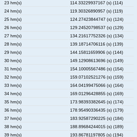
23 hm(s)
114.33229937167 (s) (114)
24 hm(s)
119.30326890957 (s) (119)
25 hm(s)
124.27423844747 (s) (124)
26 hm(s)
129.24520798537 (s) (129)
27 hm(s)
134.21617752326 (s) (134)
28 hm(s)
139.18714706116 (s) (139)
29 hm(s)
144.15811659906 (s) (144)
30 hm(s)
149.12908613696 (s) (149)
31 hm(s)
154.10005567486 (s) (154)
32 hm(s)
159.07102521276 (s) (159)
33 hm(s)
164.04199475066 (s) (164)
34 hm(s)
169.01296428855 (s) (169)
35 hm(s)
173.98393382645 (s) (174)
36 hm(s)
178.95490336435 (s) (179)
37 hm(s)
183.92587290225 (s) (184)
38 hm(s)
188.89684244015 (s) (189)
39 hm(s)
193.86781197805 (s) (194)