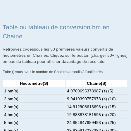
Table ou tableau de conversion hm en
Chaine
Retrouvez ci-dessous les 50 premières valeurs convertis de
hectomètres en Chaines. Cliquez sur le bouton [charger 50+ lignes]
en bas du tableau pour afficher davantage de résultats.
Entre () vous avez le nombre de Chaines arrondis à l'unité près.
Hectomètre(s)
Chaine(s)
1 hm(s)
4.9709695378987 (s) (5)
2 hm(s)
9.9419390757973 (s) (10)
3 hm(s)
14.912908613696 (s) (15)
4 hm(s)
19.883878151595 (s) (20)
5 hm(s)
24.854847689493 (s) (25)
6 hm(s)
29.825817227392 (s) (30)