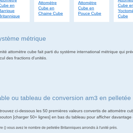
Attomètre
Attomèt
Attomètre
Attomètre
Cube en
Cube e
Cube en
Cube en
Barrique
Yoctomè
Chaine Cube
Pouce Cube
Britannique
Cube
ystème métrique
nité attomètre cube fait parti du système international métrique qui préc
cul des fractions d'unités.
able ou tableau de conversion am3 en pelletée 
trouvez ci-dessous les 50 premières valeurs convertis de attomètre cub
 bouton [charger 50+ lignes] en bas du tableau pour afficher davantage 
re () vous avez le nombre de pelletée Britanniques arrondis à l'unité près.