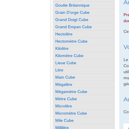
A
Goutte Britannique
Grain D'orge Cube
Pr
Grand Doigt Cube
don
Grand Empan Cube
Ce
Hectolitre
Hectomètre Cube
V
Kilolitre
Kilomètre Cube
Le
Lieue Cube
Co
Litre
ut
Main Cube
mu
gé
Mégalitre
Mégamètre Cube
A
Mètre Cube
Microlitre
Con
Micromètre Cube
Mile Cube
Millilitre