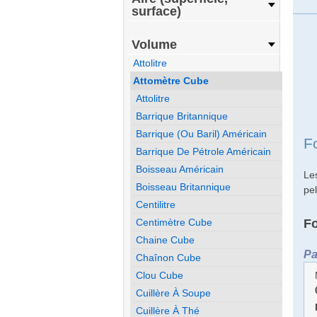
surface)
Volume
Attolitre
Attomètre Cube
Attolitre
Barrique Britannique
Barrique (ou Baril) Américain
F
Barrique De Pétrole Américain
Boisseau Américain
Le
Boisseau Britannique
pe
Centilitre
F
Centimètre Cube
Chaine Cube
Pa
Chaînon Cube
Clou Cube
Cuillère À Soupe
Cuillère À Thé