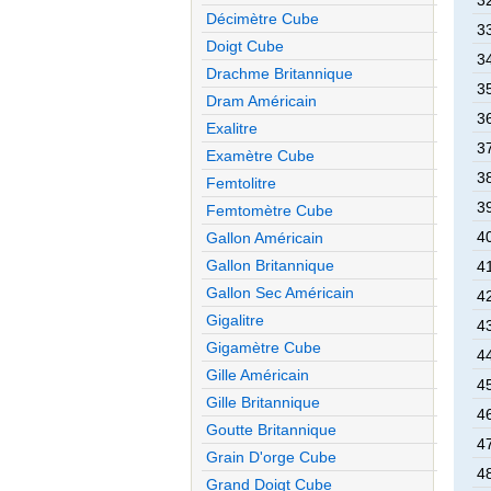
3
Décimètre Cube
3
Doigt Cube
3
Drachme Britannique
3
Dram Américain
3
Exalitre
3
Examètre Cube
3
Femtolitre
3
Femtomètre Cube
4
Gallon Américain
Gallon Britannique
4
Gallon Sec Américain
4
Gigalitre
4
Gigamètre Cube
4
Gille Américain
4
Gille Britannique
4
Goutte Britannique
4
Grain D'orge Cube
4
Grand Doigt Cube