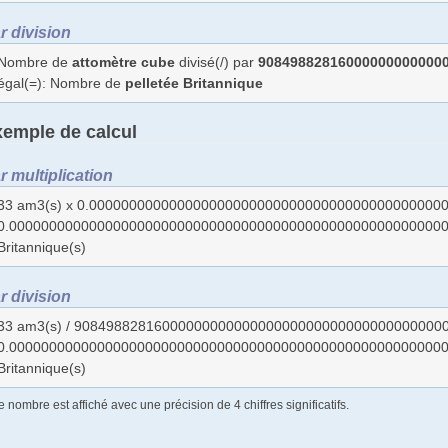
r division
Nombre de
attomètre cube
divisé(/) par
90849882816000000000000
égal(=): Nombre de
pelletée Britannique
emple de calcul
r multiplication
33 am3(s) x 0.00000000000000000000000000000000000000000000
0.00000000000000000000000000000000000000000000000000000000
Britannique(s)
r division
33 am3(s) / 9084988281600000000000000000000000000000000000
0.00000000000000000000000000000000000000000000000000000000
Britannique(s)
e nombre est affiché avec une précision de 4 chiffres significatifs.