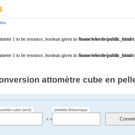
ités
onversion attomètre cube en pell
tomètre cube (am3)
pelletée Britannique
< >