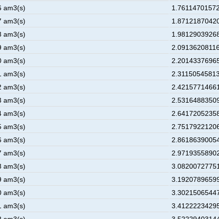
6 am3(s)
1.76114701572
7 am3(s)
1.87121870420
8 am3(s)
1.98129039268
9 am3(s)
2.09136208116
0 am3(s)
2.20143376965
1 am3(s)
2.31150545813
2 am3(s)
2.42157714661
3 am3(s)
2.53164883509
4 am3(s)
2.64172052358
5 am3(s)
2.75179221206
6 am3(s)
2.86186390054
7 am3(s)
2.97193558902
8 am3(s)
3.08200727751
9 am3(s)
3.19207896599
0 am3(s)
3.30215065447
1 am3(s)
3.41222234295