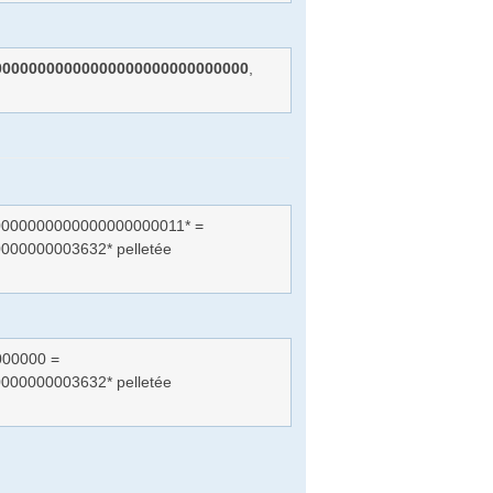
00000000000000000000000000000
,
0000000000000000000011* =
00000003632* pelletée
000000 =
00000003632* pelletée