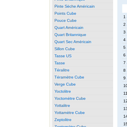
Pinte Sèche Américain
Points Cube
1
Pouce Cube
2
Quart Américain
3
Quart Britannique
4
Quart Sec Américain
5
Sillon Cube
6
Tasse US
7
Tasse
Téralitre
8
Téramètre Cube
9
Verge Cube
1
Yoctolitre
1
Yoctomètre Cube
1
Yottalitre
1
Yottamètre Cube
1
Zeptolitre
1
Zeptomètre Cube