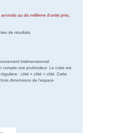
arrondis au dix millième d'unité près,
tes de résultats.
ronnement tridimensionnel.
 en compte une profondeur. Le cube est
égulière : côté × côté × côté. Cette
es trois dimensions de l’espace