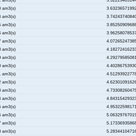
2 am3(s)
3.52229403144
3 am3(s)
3.63236571992
4 am3(s)
3.74243740840
5 am3(s)
3.85250909688
6 am3(s)
3.96258078537
7 am3(s)
4.07265247385
8 am3(s)
4.18272416233
9 am3(s)
4.29279585081
0 am3(s)
4.40286753930
1 am3(s)
4.51293922778
2 am3(s)
4.62301091626
3 am3(s)
4.73308260475
4 am3(s)
4.84315429323
5 am3(s)
4.95322598171
6 am3(s)
5.06329767019
7 am3(s)
5.17336935868
8 am3(s)
5.28344104716