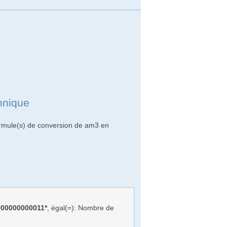
nnique
ormule(s) de conversion de am3 en
00000000011*
, égal(=): Nombre de