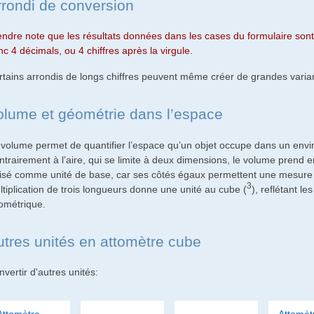
rrondi de conversion
endre note que les résultats données dans les cases du formulaire sont 
c 4 décimals, ou 4 chiffres après la virgule.
rtains arrondis de longs chiffres peuvent même créer de grandes varian
olume et géométrie dans l’espace
 volume permet de quantifier l’espace qu’un objet occupe dans un envi
ntrairement à l’aire, qui se limite à deux dimensions, le volume prend
ilisé comme unité de base, car ses côtés égaux permettent une mesure r
3
ltiplication de trois longueurs donne une unité au cube (
), reflétant l
ométrique.
utres unités en attomètre cube
vertir d'autres unités: