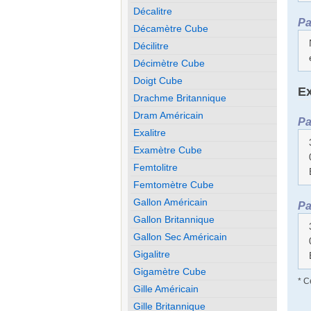
Décalitre
Pa
Décamètre Cube
Décilitre
Décimètre Cube
Doigt Cube
Ex
Drachme Britannique
Dram Américain
Pa
Exalitre
Examètre Cube
Femtolitre
Femtomètre Cube
Gallon Américain
Pa
Gallon Britannique
Gallon Sec Américain
Gigalitre
Gigamètre Cube
* C
Gille Américain
Gille Britannique