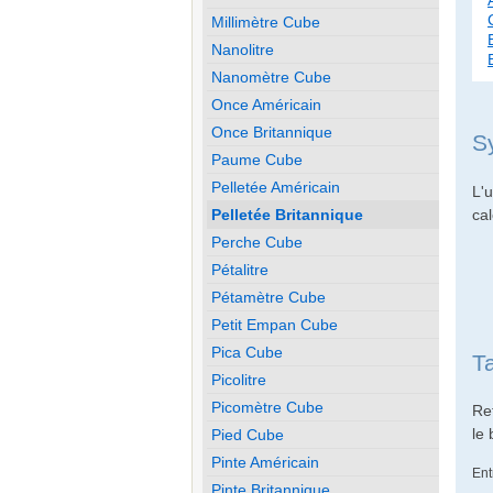
Millimètre Cube
Nanolitre
Nanomètre Cube
Once Américain
Once Britannique
S
Paume Cube
Pelletée Américain
L'u
cal
Pelletée Britannique
Perche Cube
Pétalitre
Pétamètre Cube
Petit Empan Cube
Pica Cube
T
Picolitre
Picomètre Cube
Re
le
Pied Cube
Pinte Américain
Ent
Pinte Britannique