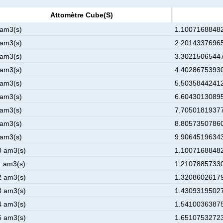
Attomètre Cube(s)
 am3(s)
1.10071688482
 am3(s)
2.20143376965
 am3(s)
3.30215065447
 am3(s)
4.40286753930
 am3(s)
5.50358442412
 am3(s)
6.60430130895
 am3(s)
7.70501819377
 am3(s)
8.80573507860
 am3(s)
9.90645196343
0 am3(s)
1.10071688482
1 am3(s)
1.21078857330
2 am3(s)
1.32086026179
3 am3(s)
1.43093195027
4 am3(s)
1.54100363875
5 am3(s)
1.65107532723